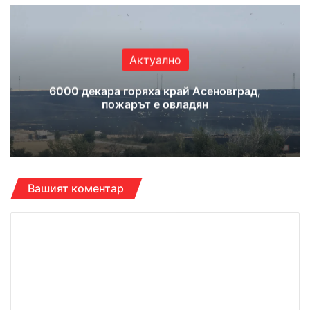
Актуално
6000 декара горяха край Асеновград,
пожарът е овладян
Вашият коментар
К
о
м
е
н