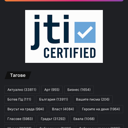
Тагове
Актуално
(33811)
Арт
(955)
Бизнес
(1654)
Ботев Пд
(111)
България
(13911)
Вашите писма
(206)
Вкусът на града
(994)
Власт
(4084)
Героите на деня
(1964)
Гласове
(5983)
Градът
(31292)
Евала
(1068)