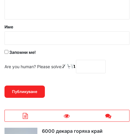
т
а
р
Име
:
*
Запомни ме!
Are you human? Please solve:
6000 декара горяха край