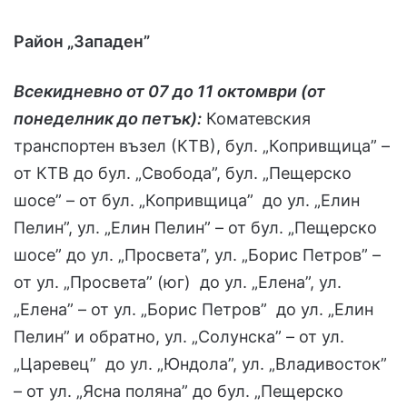
Район „Западен”
Всекидневно от 07 до 11 октомври (от
понеделник до петък):
Коматевския
транспортен възел (КТВ), бул. „Копривщица” –
от КТВ до бул. „Свобода”, бул. „Пещерско
шосе” – от бул. „Копривщица” до ул. „Елин
Пелин”, ул. „Елин Пелин” – от бул. „Пещерско
шосе” до ул. „Просвета”, ул. „Борис Петров” –
от ул. „Просвета” (юг) до ул. „Елена”, ул.
„Елена” – от ул. „Борис Петров” до ул. „Елин
Пелин” и обратно, ул. „Солунска” – от ул.
„Царевец” до ул. „Юндола”, ул. „Владивосток”
– от ул. „Ясна поляна” до бул. „Пещерско