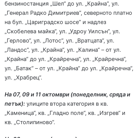
бензиностанция „Шел“ до ул. „Крайна”, ул.
„Генерал Радко Димитриев”, северното платно
на бул. „Цариградско шосе” и надлез
„Скобелева майка“, ул. „Удроу Уилсън”, ул.
„Герлово“, ул. „Лотос“, ул. „Вратцата“, ул.
„Ландос“, ул. „Крайна“, ул. „Калина“ – от ул.
„Крайна“ до ул. „Крайречна“, ул. „Крайречна“,
ул. „Батак“ – от ул. „Крайна“ до ул. „Крайречна“,
ул. „Храбрец“.
На 07, 09 и 11 октомври (понеделник, сряда и
петък):
улиците втора категория в кв.
„Каменица“, кв. „Гладно поле“, кв. „Изгрев“ и
кв. „Столипиново“.