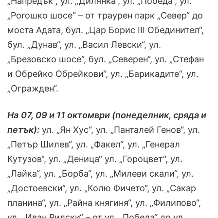
„Напредък“, ул. „Дилянка“, ул. „Победа“, ул.
„Рогошко шосе“ – от траурен парк „Север“ до
моста Адата, бул. „Цар Борис ІІІ Обединител“,
бул. „Дунав“, ул. „Васил Левски“, ул.
„Брезовско шосе“, бул. „Северен“, ул. „Стефан
и Обрейко Обрейкови“, ул. „Барикадите“, ул.
„Огражден“.
На
07, 09 и 11 октомври (понеделник, сряда и
петък):
ул. „Ян Хус“, ул. „Панталей Генов“, ул.
„Петър Шилев“, ул. „Факел“, ул. „Генерал
Кутузов“, ул. „Деница“ ул. „Гороцвет“, ул.
„Лайка“, ул. „Борба“, ул. „Милеви скали“, ул.
„Достоевски“, ул. „Колю Фичето“, ул. „Сакар
планина“, ул. „Райна княгиня“, ул. „Филипово“,
ул. „Иван Рилски“ – от ул. „Победа“ до ул.