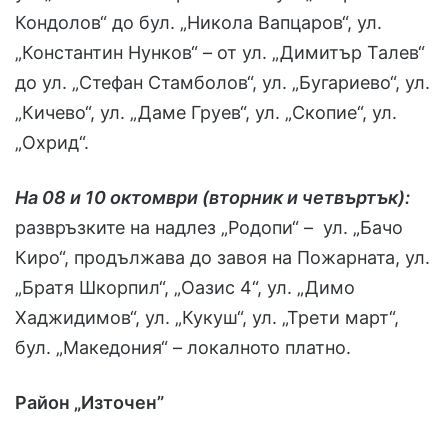
Кондолов“ до бул. „Никола Вапцаров“, ул.
„Константин Нунков“ – от ул. „Димитър Талев“
до ул. „Стефан Стамболов“, ул. „Бугариево“, ул.
„Кичево“, ул. „Даме Груев“, ул. „Скопие“, ул.
„Охрид“.
На 08 и 10 октомври (вторник и четвъртък):
развръзките на надлез „Родопи“ – ул. „Бачо
Киро“, продължава до завоя на Пожарната, ул.
„Братя Шкорпил“, „Оазис 4“, ул. „Димо
Хаджидимов“, ул. „Кукуш“, ул. „Трети март“,
бул. „Македония“ – локалното платно.
Район „Източен”