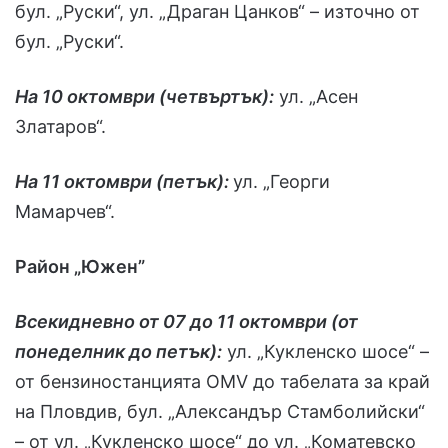
бул. „Руски“, ул. „Драган Цанков“ – източно от
бул. „Руски“.
На 10 октомври (четвъртък):
ул. „Асен
Златаров“.
На 11 октомври (петък):
ул. „Георги
Мамарчев“.
Район „Южен”
Всекидневно от 07 до 11 октомври (от
понеделник до петък):
ул. „Кукленско шосе“ –
от бензиностанцията OMV до табелата за край
на Пловдив, бул. „Александър Стамболийски“
– от ул. „Кукленско шосе“ до ул. „Коматевско