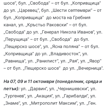
шосе”, бул. „Свобода” – от бул. „Копривщица”
до ул. „Царевец”, бул. „Шести септември” – от
бул. „Копривщица” до моста на Гребния
канал, ул. „Кръстьо Раковски“ – от бул.
„Свобода“ до ул. „Генерал Никола Иванов“, ул.
„Перущица” – от бул. „Свобода” до бул.
„Пещерско шосе”, ул. „Ясна поляна” – от бул.
„Копривщица” до ул. „Владивосток”, ул.
„Равнища”, ул. „Ранилист”, ул. „Рая“, ул. „Явор”
– от бул. „Пещерско шосе” до ул. „Вечерница”.
На 07, 09 и 11 октомври (понеделник, сряда и
петък):
ул. „Дарвин“, ул. „Чернишевски“, ул.
„Тургенев“, ул. „Акация“, ул. „Гарибалди“, ул.
„Знаме“, ул. „Митрополит Максим“, ул. „Ген.