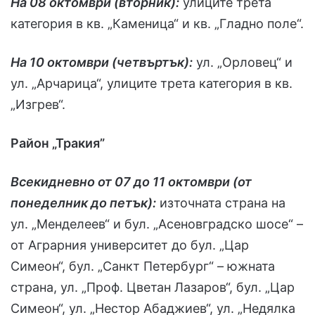
На 08 октомври (вторник):
улиците трета
категория в кв. „Каменица“ и кв. „Гладно поле“.
На 10 октомври (четвъртък):
ул. „Орловец“ и
ул. „Арчарица“, улиците трета категория в кв.
„Изгрев“.
Район „Тракия”
Всекидневно от 07 до 11 октомври (от
понеделник до петък):
източната страна на
ул. „Менделеев“ и бул. „Асеновградско шосе“ –
от Аграрния университет до бул. „Цар
Симеон“, бул. „Санкт Петербург“ – южната
страна, ул. „Проф. Цветан Лазаров“, бул. „Цар
Симеон“, ул. „Нестор Абаджиев“, ул. „Недялка