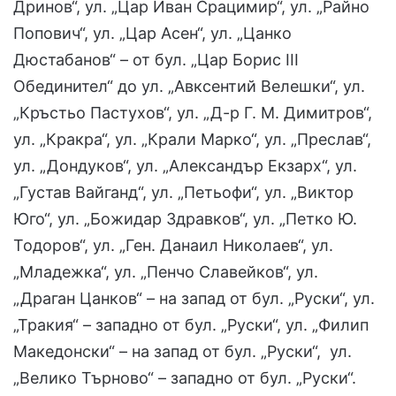
Дринов“, ул. „Цар Иван Срацимир“, ул. „Райно
Попович“, ул. „Цар Асен“, ул. „Цанко
Дюстабанов“ – от бул. „Цар Борис III
Обединител“ до ул. „Авксентий Велешки“, ул.
„Кръстьо Пастухов“, ул. „Д-р Г. М. Димитров“,
ул. „Кракра“, ул. „Крали Марко“, ул. „Преслав“,
ул. „Дондуков“, ул. „Александър Екзарх“, ул.
„Густав Вайганд“, ул. „Петьофи“, ул. „Виктор
Юго“, ул. „Божидар Здравков“, ул. „Петко Ю.
Тодоров“, ул. „Ген. Данаил Николаев“, ул.
„Младежка“, ул. „Пенчо Славейков“, ул.
„Драган Цанков“ – на запад от бул. „Руски“, ул.
„Тракия“ – западно от бул. „Руски“, ул. „Филип
Македонски“ – на запад от бул. „Руски“, ул.
„Велико Търново“ – западно от бул. „Руски“.