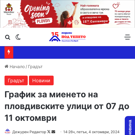
Търсене ...
Switch skin
М
Начало
/
Градът
Градът
Новини
График за миенето на
пловдивските улици от 07 до
11 октомври
Follow
Send
Дежурен Редактор
14:26ч, петък, 4 октомври, 2024