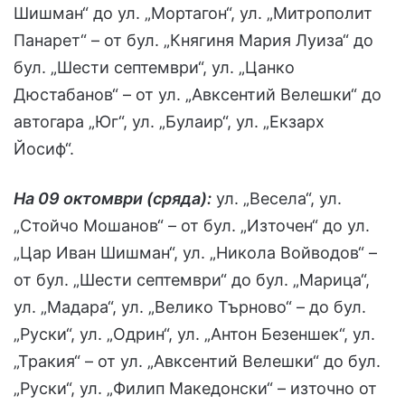
Шишман“ до ул. „Мортагон“, ул. „Митрополит
Панарет“ – от бул. „Княгиня Мария Луиза“ до
бул. „Шести септември“, ул. „Цанко
Дюстабанов“ – от ул. „Авксентий Велешки“ до
автогара „Юг“, ул. „Булаир“, ул. „Екзарх
Йосиф“.
На 09 октомври (сряда):
ул. „Весела“, ул.
„Стойчо Мошанов“ – от бул. „Източен“ до ул.
„Цар Иван Шишман“, ул. „Никола Войводов“ –
от бул. „Шести септември“ до бул. „Марица“,
ул. „Мадара“, ул. „Велико Търново“ – до бул.
„Руски“, ул. „Одрин“, ул. „Антон Безеншек“, ул.
„Тракия“ – от ул. „Авксентий Велешки“ до бул.
„Руски“, ул. „Филип Македонски“ – източно от