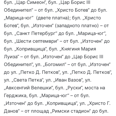
бул. „Цар Симеон“, бул. „Цар Борис III
Обединител“ – от бул. „Христо Ботев“ до бул.
„Марица-юг“ (двете платна); бул. „Христо
Ботев“, бул. „Източен“ (западното платно) – от
бул. „Санкт Петербург“ до бул. „Марица-юг“,
бул. „Шести септември“ – от бул. „Източен“ до
бул. „Копривщица“, бул. „Княгиня Мария
Луиза“ – от бул. „Източен“ до „Цар Борис III
Обединител“, ул. „Богомил“ – от бул. „Източен“
до ул. „Петко Д. Петков“, ул. „Петко Д. Петков“,
ул. „Света Петка“, ул. „Иван Вазов“, ул.
„Авксентий Велешки“, бул. „Руски“, моста на
Герджика, бул. „Марица-юг“ – от бул.
„Източен“ до бул. „Копривщица“, ул. „Христо Г.
Данов“ – от площад „Римски стадион“ до бул.