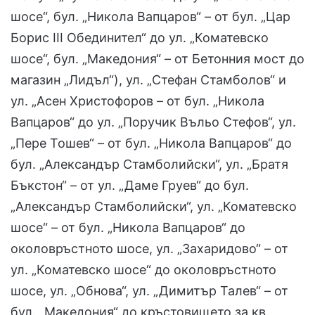
шосе“, бул. „Никола Вапцаров“ – от бул. „Цар
Борис III Обединител“ до ул. „Коматевско
шосе“, бул. „Македония“ – от Бетонния мост до
магазин „Лидъл“), ул. „Стефан Стамболов“ и
ул. „Асен Христофоров – от бул. „Никола
Вапцаров“ до ул. „Поручик Въльо Стефов“, ул.
„Пере Тошев“ – от бул. „Никола Вапцаров“ до
бул. „Александър Стамболийски“, ул. „Братя
Бъкстон“ – от ул. „Даме Груев“ до бул.
„Александър Стамболийски“, ул. „Коматевско
шосе“ – от бул. „Никола Вапцаров“ до
околовръстното шосе, ул. „Захаридово“ – от
ул. „Коматевско шосе“ до околовръстното
шосе, ул. „Обнова“, ул. „Димитър Талев“ – от
бул. „Македония“ до кръстовището за кв.