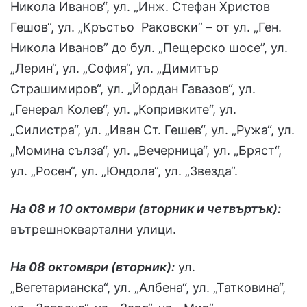
Никола Иванов“, ул. „Инж. Стефан Христов
Гешов“, ул. „Кръстьо Раковски” – от ул. „Ген.
Никола Иванов” до бул. „Пещерско шосе”, ул.
„Лерин“, ул. „София“, ул. „Димитър
Страшимиров“, ул. „Йордан Гавазов“, ул.
„Генерал Колев“, ул. „Копривките“, ул.
„Силистра“, ул. „Иван Ст. Гешев“, ул. „Ружа“, ул.
„Момина сълза“, ул. „Вечерница“, ул. „Бряст“,
ул. „Росен“, ул. „Юндола“, ул. „Звезда“.
На 08 и 10 октомври (вторник и четвъртък):
вътрешноквартални улици.
На 08 октомври (вторник):
ул.
„Вегетарианска“, ул. „Албена“, ул. „Татковина“,