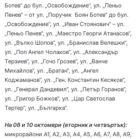
Ботев“ до бул. „Освобождение“, ул. „Пеньо
Пенев“ – от ул. „Поручик Боян Ботев“ до бул.
„Освобождение“, ул. „Иван Стоянович“ – ул.
„Пеньо Пенев“, ул. „Маестро Георги Атанасов“,
ул. „Вълко Шопов“, ул. „Бранислав Велешки“,
ул. „Поп Ангел Чолаков“, ул. „Александър
Терзиев“, ул. „Гочо Грозев“, ул. „Ванче
Михайлов“, ул. „Братан“, ул. „Ангел
Коджаманов“, ул. „Ген. Константин Кесяков“,
ул. „Генерал Дандевил“, ул. „Петър Горанов“,
ул. „Григор Божков“, ул. „Цар Светослав
Тертер“, ул. „Българка“.
На 08 и 10 октомври (вторник и четвъртък):
микрорайони А1, А2, А3, А4, А5, А6, А7, А8, А9,