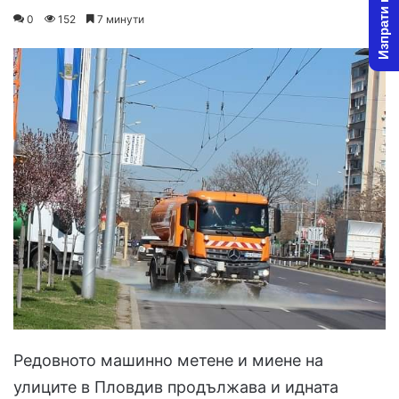
Изпрати новина
on
an
0
152
7 минути
X
email
Редовното машинно метене и миене на
улиците в Пловдив продължава и идната