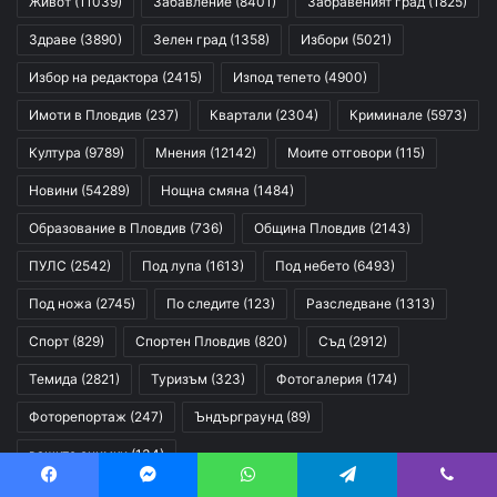
Живот
(11039)
Забавление
(8401)
Забравеният град
(1825)
Здраве
(3890)
Зелен град
(1358)
Избори
(5021)
Избор на редактора
(2415)
Изпод тепето
(4900)
Имоти в Пловдив
(237)
Квартали
(2304)
Криминале
(5973)
Култура
(9789)
Мнения
(12142)
Моите отговори
(115)
Новини
(54289)
Нощна смяна
(1484)
Образование в Пловдив
(736)
Община Пловдив
(2143)
ПУЛС
(2542)
Под лупа
(1613)
Под небето
(6493)
Под ножа
(2745)
По следите
(123)
Разследване
(1313)
Спорт
(829)
Спортен Пловдив
(820)
Съд
(2912)
Темида
(2821)
Туризъм
(323)
Фотогалерия
(174)
Фоторепортаж
(247)
Ъндърграунд
(89)
вашите снимки
(134)
Facebook
Messenger
WhatsApp
Telegram
Viber