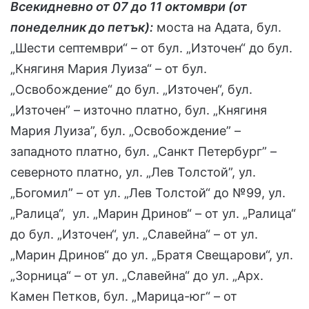
Всекидневно от 07 до 11 октомври (от
понеделник до петък):
моста на Адата, бул.
„Шести септември“ – от бул. „Източен“ до бул.
„Княгиня Мария Луиза“ – от бул.
„Освобождение“ до бул. „Източен“, бул.
„Източен” – източно платно, бул. „Княгиня
Мария Луиза”, бул. „Освобождение” –
западното платно, бул. „Санкт Петербург” –
северното платно, ул. „Лев Толстой”, ул.
„Богомил” – от ул. „Лев Толстой“ до №99, ул.
„Ралица“, ул. „Марин Дринов“ – от ул. „Ралица“
до бул. „Източен“, ул. „Славейна“ – от ул.
„Марин Дринов“ до ул. „Братя Свещарови“, ул.
„Зорница“ – от ул. „Славейна“ до ул. „Арх.
Камен Петков, бул. „Марица-юг“ – от