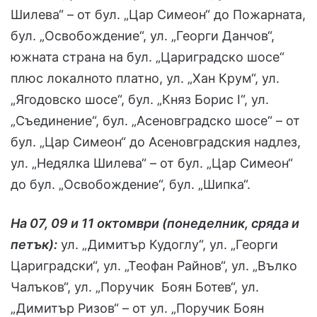
Шилева“ – от бул. „Цар Симеон“ до Пожарната,
бул. „Освобождение“, ул. „Георги Данчов“,
южната страна на бул. „Цариградско шосе“
плюс локалното платно, ул. „Хан Крум“, ул.
„Ягодовско шосе“, бул. „Княз Борис I“, ул.
„Съединение“, бул. „Асеновградско шосе“ – от
бул. „Цар Симеон“ до Асеновградския надлез,
ул. „Недялка Шилева“ – от бул. „Цар Симеон“
до бул. „Освобождение“, бул. „Шипка“.
На 07, 09 и 11 октомври (понеделник, сряда и
петък):
ул. „Димитър Кудоглу“, ул. „Георги
Цариградски“, ул. „Теофан Райнов“, ул. „Вълко
Чалъков“, ул. „Поручик Боян Ботев“, ул.
„Димитър Ризов“ – от ул. „Поручик Боян