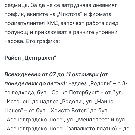
седмица. За да не се затруднява дневният
трафик, екипите на „Чистота“ и фирмата
подизпълнител КМД започват работа след
полунощ и приключват в ранните утринни
часове. Ето графика:
Район „Централен“
Всекидневно от 07 до 11 октомври (от
понеделник до петък):
надлез „Родопи“ – с 3-
те подхода, бул. „Санкт Петербург“ – от бул.
„Източен“ до надлез „Родопи“, ул. „Найчо
Цанов“ – от бул. „Христо Ботев“ до бул.
„Асеновградско шосе“, ул. „Менделеев“ и бул.
„Асеновградско шосе“ (западното платно) – до