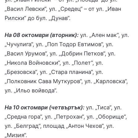
„Васил Левски“, ул. „Средец“ – от ул. „Иван
Рилски“ до бул. „Дунав“.
На 08 октомври (вторник):
ул. „Ален мак“, ул.
„Чучулига“, ул. „Поп Тодор Евтимов“, ул.
„Васил Урумов“, ул. „Добрин Петков“, ул.
„Никола Войновски“, ул. „Полет“, ул.
„Брезовска“, ул. „Стара планина“, ул.
„Полковник Сава Муткуров“, ул. „Карловска“,
ул. „Ильо войвода“.
На 10 октомври (четвъртък):
ул. „Тиса“, ул.
„Средна гора“, ул. „Петрохан“, ул. „Оборище“,
ул. „Белград“, площад „Антон Чехов“, ул.
„Мизия“.