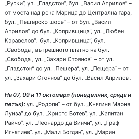
„Руски“, ул. „Гладстон“, бул. „Васил Априлов“ –
от моста над река Марица до Централна гара,
бул. „Пещерско шосе“ – от бул. „Васил
Априлов“ до бул. „Копривщица“, ул. „Любен
Каравелов“, бул. „Копривщица“, бул.
„Свобода“, вътрешното платно на бул.
„Свобода“, ул. „Захари Стоянов“ – от ул.
„Гладстон“ до ул. „Пещера“, ул. „Пещера“ – от
ул. „Захари Стоянов“ до бул. „Васил Априлов“.
На 07, 09 и 11 октомври (понеделник, сряда и
петък):
ул. „Родопи“ – от бул. „Княгиня Мария
Луиза“ до бул. „Христо Ботев“, ул. „Капитан
Райчо“, ул. „Леонардо да Винчи“, ул. „Граф
Игнатиев“, ул. „Мали Богдан“, ул. „Марин