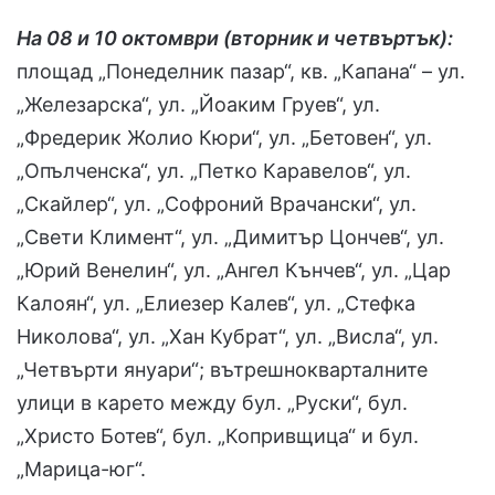
На 08 и 10 октомври (вторник и четвъртък):
площад „Понеделник пазар“, кв. „Капана“ – ул.
„Железарска“, ул. „Йоаким Груев“, ул.
„Фредерик Жолио Кюри“, ул. „Бетовен“, ул.
„Опълченска“, ул. „Петко Каравелов“, ул.
„Скайлер“, ул. „Софроний Врачански“, ул.
„Свети Климент“, ул. „Димитър Цончев“, ул.
„Юрий Венелин“, ул. „Ангел Кънчев“, ул. „Цар
Калоян“, ул. „Елиезер Калев“, ул. „Стефка
Николова“, ул. „Хан Кубрат“, ул. „Висла“, ул.
„Четвърти януари“; вътрешнокварталните
улици в карето между бул. „Руски“, бул.
„Христо Ботев“, бул. „Копривщица“ и бул.
„Марица-юг“.