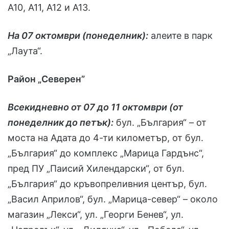
А10, А11, А12 и А13.
На 07 октомври (понеделник):
алеите в парк
„Лаута“.
Район „Северен”
Всекидневно от 07 до 11 октомври (от
понеделник до петък):
бул. „България“ – от
моста на Адата до 4-ти километър, от бул.
„България“ до комплекс „Марица Гардънс“,
пред ПУ „Паисий Хилендарски“, от бул.
„България“ до кръвопреливния център, бул.
„Васил Априлов“, бул. „Марица-север“ – около
магазин „Лекси“, ул. „Георги Бенев“, ул.