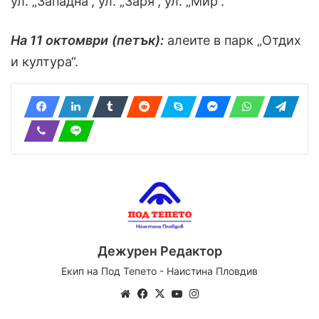
ул. „Западна“, ул. „Заря“, ул. „Мир“.
На 11 октомври
(петък):
алеите в парк „Отдих
и култура“.
Дежурен Редактор
Екип на Под Тепето - Наистина Пловдив
Website
Facebook
X
YouTube
Instagram