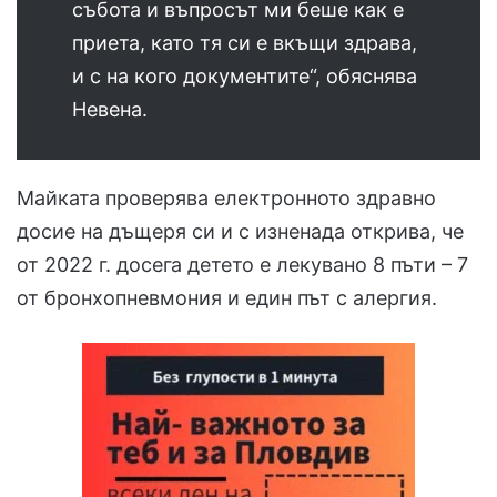
събота и въпросът ми беше как е
приета, като тя си е вкъщи здрава,
и с на кого документите“, обяснява
Невена.
Майката проверява електронното здравно
досие на дъщеря си и с изненада открива, че
от 2022 г. досега детето е лекувано 8 пъти – 7
от бронхопневмония и един път с алергия.