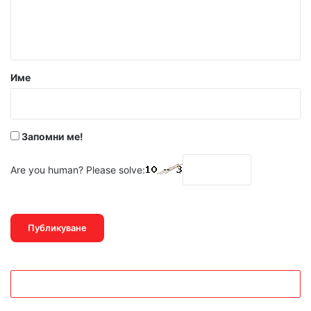
н
т
а
р
Име
:
*
Запомни ме!
Are you human? Please solve: