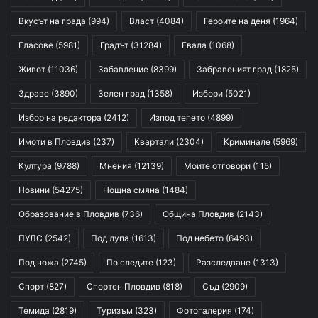
Вкусът на града
(994)
Власт
(4084)
Героите на деня
(1964)
Гласове
(5981)
Градът
(31284)
Евала
(1068)
Живот
(11036)
Забавление
(8399)
Забравеният град
(1825)
Здраве
(3890)
Зелен град
(1358)
Избори
(5021)
Избор на редактора
(2412)
Изпод тепето
(4899)
Имоти в Пловдив
(237)
Квартали
(2304)
Криминале
(5969)
Култура
(9788)
Мнения
(12139)
Моите отговори
(115)
Новини
(54275)
Нощна смяна
(1484)
Образование в Пловдив
(736)
Община Пловдив
(2143)
ПУЛС
(2542)
Под лупа
(1613)
Под небето
(6493)
Под ножа
(2745)
По следите
(123)
Разследване
(1313)
Спорт
(827)
Спортен Пловдив
(818)
Съд
(2909)
Темида
(2819)
Туризъм
(323)
Фотогалерия
(174)