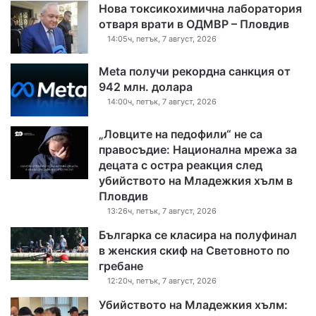
Нова токсикохимична лаборатория
отваря врати в ОДМВР – Пловдив
14:05ч, петък, 7 август, 2026
Meta получи рекордна санкция от
942 млн. долара
14:00ч, петък, 7 август, 2026
„Ловците на педофили“ не са
правосъдие: Национална мрежа за
децата с остра реакция след
убийството на Младежкия хълм в
Пловдив
13:26ч, петък, 7 август, 2026
Българка се класира на полуфинал
в женския скиф на Световното по
гребане
12:20ч, петък, 7 август, 2026
Убийството на Младежкия хълм: