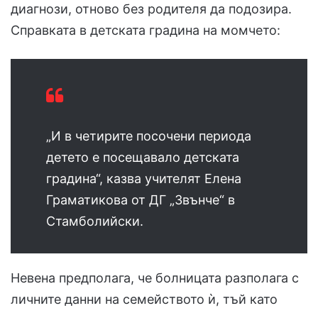
диагнози, отново без родителя да подозира.
Справката в детската градина на момчето:
„И в четирите посочени периода
детето е посещавало детската
градина“, казва учителят Елена
Граматикова от ДГ „Звънче“ в
Стамболийски.
Невена предполага, че болницата разполага с
личните данни на семейството ѝ, тъй като