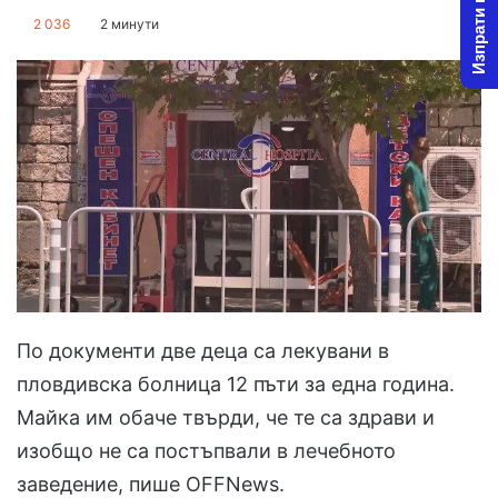
Изпрати новина
on
an
2 036
2 минути
X
email
По документи две деца са лекувани в
пловдивска болница 12 пъти за една година.
Майка им обаче твърди, че те са здрави и
изобщо не са постъпвали в лечебното
заведение, пише OFFNews.