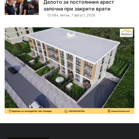
Делото за постоянния арест
започна при закрити врати
12:08ч, петък, 7 август, 2026