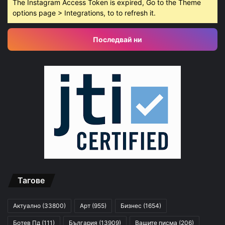
The Instagram Access Token is expired, Go to the Theme
options page > Integrations, to to refresh it.
Последвай ни
Тагове
Актуално
(33800)
Арт
(955)
Бизнес
(1654)
Ботев Пд
(111)
България
(13909)
Вашите писма
(206)