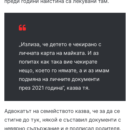
преди години наистина са лекувани там.
„Излиза, че детето е чекирано с
личната карта на майката. И аз
попитах как така вие чекирате
нещо, което го нямате, а и аз имам
подмяна на личните документи
през 2021 година“, казва тя.
Адвокатът на семейството казва, че за да се
стигне до тук, някой е съставил документи с
невярно съдържание и е подписал родителя.