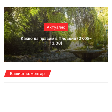
Актуално
Какво да правим в Пловдив (07.08–
13.08)
Вашият коментар
К
о
м
е