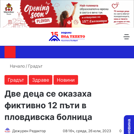
Търсене ...
Switch skin
М
Начало
/
Градът
Градът
Здраве
Новини
Две деца се оказаха
фиктивно 12 пъти в
пловдивска болница
Follow
Send
Дежурен Редактор
08:16ч, сряда, 26 юли, 2023
0