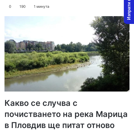
Изпрати новина
on
an
0
190
1 минута
X
email
Какво се случва с
почистването на река Марица
в Пловдив ще питат отново