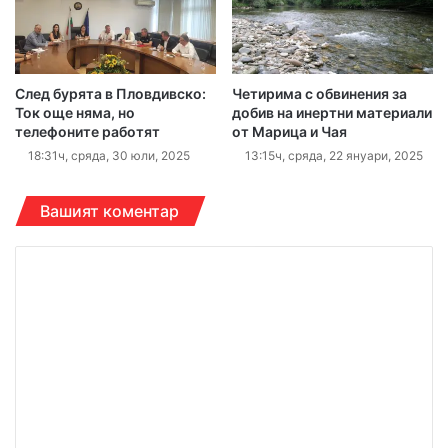
След бурята в Пловдивско:
Четирима с обвинения за
Ток още няма, но
добив на инертни материали
телефоните работят
от Марица и Чая
18:31ч, сряда, 30 юли, 2025
13:15ч, сряда, 22 януари, 2025
Вашият коментар
К
о
м
е
н
т
а