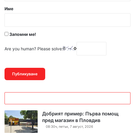
р
Име
:
*
Запомни ме!
Are you human? Please solve:
Добрият пример: Първа помощ
пред магазин в Пловдив
08:30ч, петък, 7 август, 2026