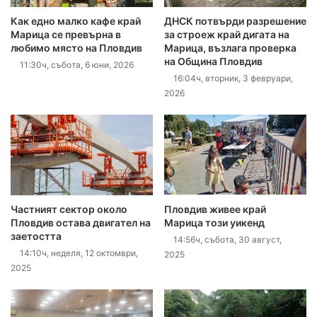
Как едно малко кафе край
ДНСК потвърди разрешение
Марица се превърна в
за строеж край дигата на
любимо място на Пловдив
Марица, възлага проверка
на Община Пловдив
11:30ч, събота, 6 юни, 2026
16:04ч, вторник, 3 февруари,
2026
Частният сектор около
Пловдив живее край
Пловдив остава двигател на
Марица този уикенд
заетостта
14:56ч, събота, 30 август,
14:10ч, неделя, 12 октомври,
2025
2025