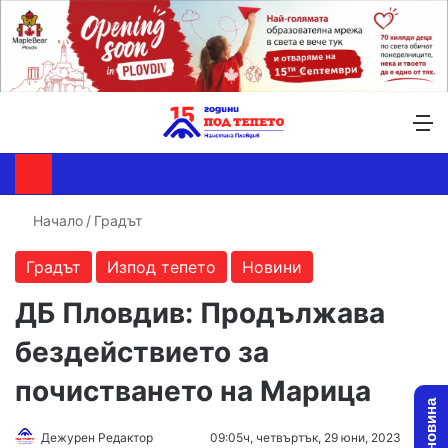
Търсене ...
Switch skin
М
Начало
/
Градът
Градът
Изпод тепето
Новини
ДБ Пловдив: Продължава
бездействието за
почистването на Марица
Follow
Send
Дежурен Редактор
09:05ч, четвъртък, 29 юни, 2023