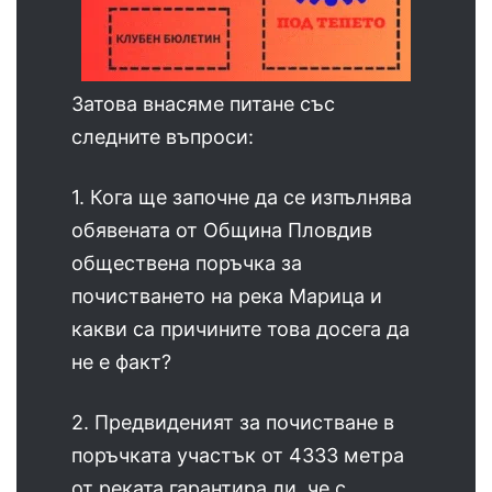
Затова внасяме питане със
следните въпроси:
1. Кога ще започне да се изпълнява
обявената от Община Пловдив
обществена поръчка за
почистването на река Марица и
какви са причините това досега да
не е факт?
2. Предвиденият за почистване в
поръчката участък от 4333 метра
от реката гарантира ли, че с