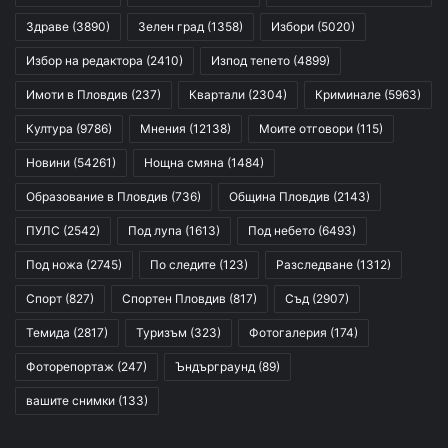
Здраве
(3890)
Зелен град
(1358)
Избори
(5020)
Избор на редактора
(2410)
Изпод тепето
(4899)
Имоти в Пловдив
(237)
Квартали
(2304)
Криминале
(5963)
Култура
(9786)
Мнения
(12138)
Моите отговори
(115)
Новини
(54261)
Нощна смяна
(1484)
Образование в Пловдив
(736)
Община Пловдив
(2143)
ПУЛС
(2542)
Под лупа
(1613)
Под небето
(6493)
Под ножа
(2745)
По следите
(123)
Разследване
(1312)
Спорт
(827)
Спортен Пловдив
(817)
Съд
(2907)
Темида
(2817)
Туризъм
(323)
Фотогалерия
(174)
Фоторепортаж
(247)
Ъндърграунд
(89)
вашите снимки
(133)