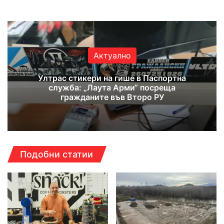
Актуално
Ултрас стикери на гише в Паспортна
служба: „Лаута Арми“ посреща
гражданите във Второ РУ
Подобни статии