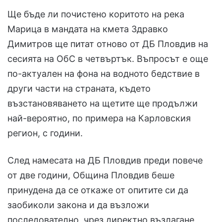
Ще бъде ли почистено коритото на река
Марица в мандата на кмета Здравко
Димитров ще питат отново от ДБ Пловдив на
сесията на ОбС в четвъртък. Въпросът е още
по-актуален на фона на водното бедствие в
други части на страната, където
възстановяването на щетите ще продължи
най-вероятно, по примера на Карловския
регион, с години.
След намесата на ДБ Пловдив преди повече
от две години, Община Пловдив беше
принудена да се откаже от опитите си да
заобиколи закона и да възложи
последователно, чрез директно възлагане,