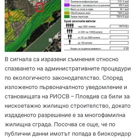
В сигнала са изразени съмнения относно
спазването на административните процедури
по екологичното законодателство. Според
изложеното първоначалното уведомление и
становищата на РИОСВ – Пловдив са били за
нискоетажно жилищно строителство, докато
издаденото разрешение е за многофамилна
жилищна сграда. Посочва се още, че по
публични данни имотът попада в биокоридор