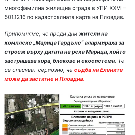
многофамилна жилищна сграда в УПИ XXVI –
501.1216 по кадастралната карта на Пловдив.
Припомняме, че преди дни
жители на
комплекс „Марица Гардънс“ алармираха за
строеж върху дигата на река Марица, който
застрашава хора, блокове и екосистема
. Те
се опасяват сериозно, че
съдба на Елените
може да застигне и Пловдив
.