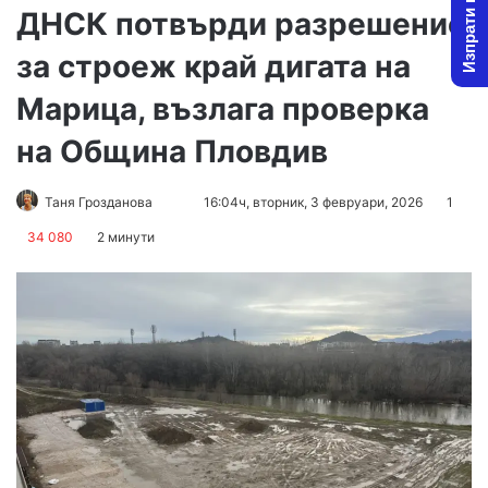
Изпрати новина
ДНСК потвърди разрешение
за строеж край дигата на
Марица, възлага проверка
на Община Пловдив
Follow
Send
Таня Грозданова
16:04ч, вторник, 3 февруари, 2026
1
on
an
34 080
2 минути
X
email