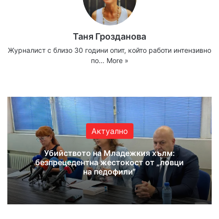
Таня Грозданова
Журналист с близо 30 години опит, който работи интензивно
по…
More »
Website
Facebook
X
YouTube
Instagram
Актуално
Убийството на Младежкия хълм:
безпрецедентна жестокост от „ловци
на педофили“