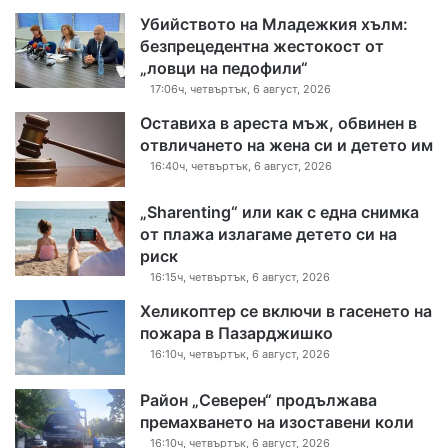
Убийството на Младежкия хълм:
безпрецедентна жестокост от
„ловци на педофили“
17:06ч, четвъртък, 6 август, 2026
Оставиха в ареста мъж, обвинен в
отвличането на жена си и детето им
16:40ч, четвъртък, 6 август, 2026
„Sharenting“ или как с една снимка
от плажа излагаме детето си на
риск
16:15ч, четвъртък, 6 август, 2026
Хеликоптер се включи в гасенето на
пожара в Пазарджишко
16:10ч, четвъртък, 6 август, 2026
Район „Северен“ продължава
премахването на изоставени коли
16:10ч, четвъртък, 6 август, 2026