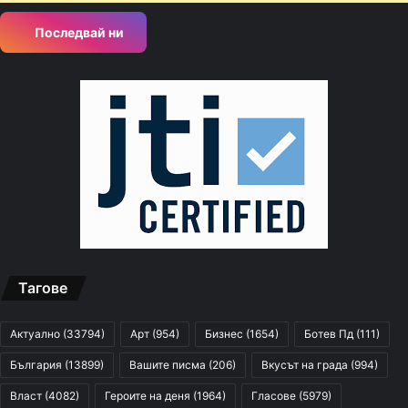
Последвай ни
Тагове
Актуално
(33794)
Арт
(954)
Бизнес
(1654)
Ботев Пд
(111)
България
(13899)
Вашите писма
(206)
Вкусът на града
(994)
Власт
(4082)
Героите на деня
(1964)
Гласове
(5979)