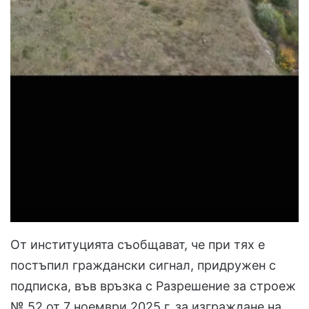
От институцията съобщават, че при тях е
постъпил граждански сигнал, придружен с
подписка, във връзка с Разрешение за строеж
№ 52 от 7 ноември 2025 г. за изграждане на