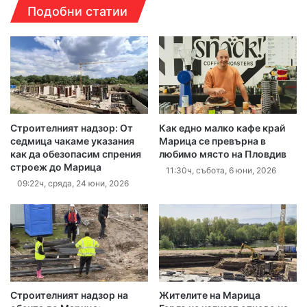
Подобни статии
Строителният надзор: От
Как едно малко кафе край
седмица чакаме указания
Марица се превърна в
как да обезопасим спрения
любимо място на Пловдив
строеж до Марица
11:30ч, събота, 6 юни, 2026
09:22ч, сряда, 24 юни, 2026
Строителният надзор на
Жителите на Марица