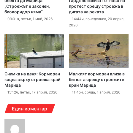
обекта до Марица:
Гардънс излизат отново на
„Строежът е законен,
протест срещу строежа в
биокоридор няма“
дигата на реката
09:01ч, петък, 1 май, 2026
14:44ч, понеделник, 20 април,
2026
Снимка на деня: Корморан
Малкият корморан влиза в
кацна върху строежа край
битката срещу строежите
Марица
край Марица
15:12ч, петък, 17 април, 2026
11:45ч, сряда, 1 април, 2026
Един коментар