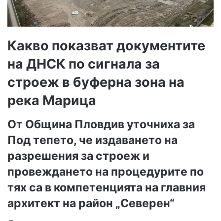
Какво показват документите
на ДНСК по сигнала за
строеж в буферна зона на
река Марица
От Община Пловдив уточниха за
Под тепето, че издаването на
разрешения за строеж и
провеждането на процедурите по
тях са в компетенцията на главния
архитект на район „Северен“