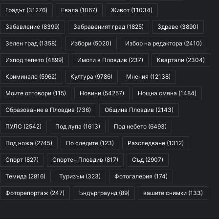
Градът
(31276)
Евала
(1067)
Живот
(11034)
Забавление
(8399)
Забравеният град
(1825)
Здраве
(3890)
Зелен град
(1358)
Избори
(5020)
Избор на редактора
(2410)
Изпод тепето
(4899)
Имоти в Пловдив
(237)
Квартали
(2304)
Криминале
(5962)
Култура
(9786)
Мнения
(12138)
Моите отговори
(115)
Новини
(54257)
Нощна смяна
(1484)
Образование в Пловдив
(736)
Община Пловдив
(2143)
ПУЛС
(2542)
Под лупа
(1613)
Под небето
(6493)
Под ножа
(2745)
По следите
(123)
Разследване
(1312)
Спорт
(827)
Спортен Пловдив
(817)
Съд
(2907)
Темида
(2816)
Туризъм
(323)
Фотогалерия
(174)
Фоторепортаж
(247)
Ъндърграунд
(89)
вашите снимки
(133)