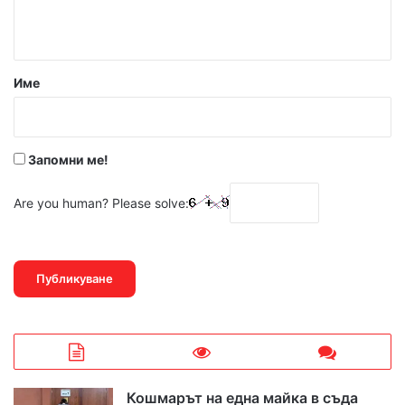
т
а
р
Име
:
*
Запомни ме!
Are you human? Please solve:
Кошмарът на една майка в съда