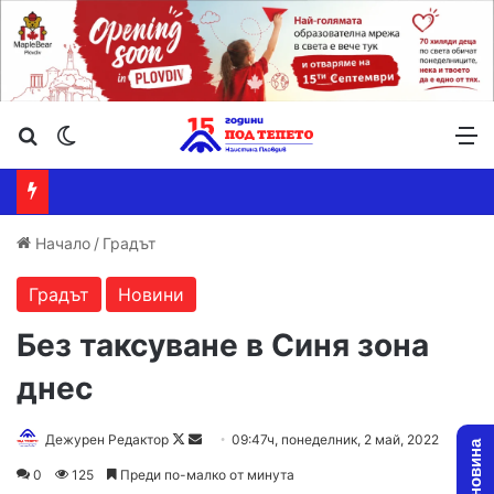
Търсене ...
Switch skin
М
Начало
/
Градът
Градът
Новини
Без таксуване в Синя зона
днес
Дежурен Редактор
F
S
09:47ч, понеделник, 2 май, 2022
o
e
0
125
Преди по-малко от минута
l
n