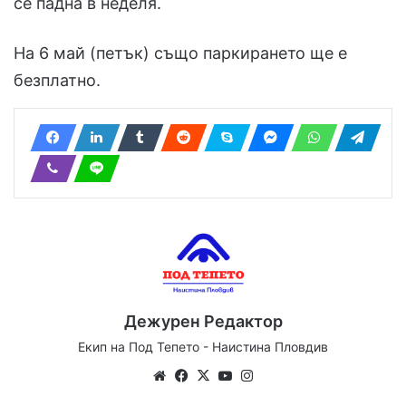
се падна в неделя.
На 6 май (петък) също паркирането ще е
безплатно.
Дежурен Редактор
Екип на Под Тепето - Наистина Пловдив
We
Fa
X
Yo
Ins
bsi
ce
uT
tag