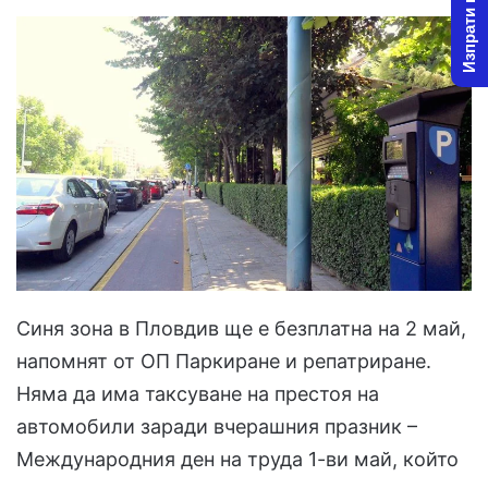
Изпрати новина
l
d
o
a
w
n
o
e
n
m
X
a
i
l
Синя зона в Пловдив ще е безплатна на 2 май,
напомнят от ОП Паркиране и репатриране.
Няма да има таксуване на престоя на
автомобили заради вчерашния празник –
Международния ден на труда 1-ви май, който