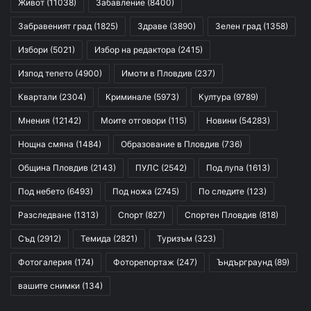
Живот
(11038)
Забавление
(8400)
Забравеният град
(1825)
Здраве
(3890)
Зелен град
(1358)
Избори
(5021)
Избор на редактора
(2415)
Изпод тепето
(4900)
Имоти в Пловдив
(237)
Квартали
(2304)
Криминале
(5973)
Култура
(9789)
Мнения
(12142)
Моите отговори
(115)
Новини
(54283)
Нощна смяна
(1484)
Образование в Пловдив
(736)
Община Пловдив
(2143)
ПУЛС
(2542)
Под лупа
(1613)
Под небето
(6493)
Под ножа
(2745)
По следите
(123)
Разследване
(1313)
Спорт
(827)
Спортен Пловдив
(818)
Съд
(2912)
Темида
(2821)
Туризъм
(323)
Фотогалерия
(174)
Фоторепортаж
(247)
Ъндърграунд
(89)
вашите снимки
(134)