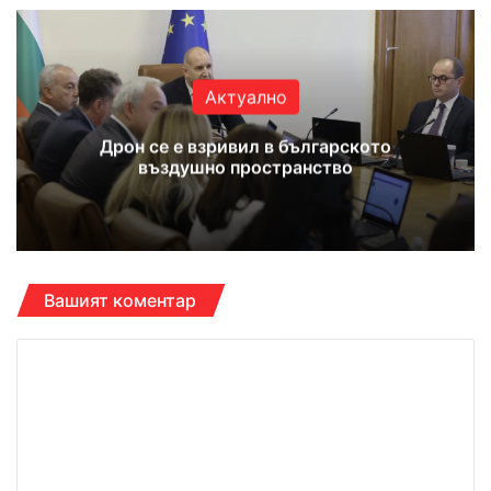
te
bo
ub
ra
ok
e
m
Актуално
Дрон се е взривил в българското
въздушно пространство
Вашият коментар
К
о
м
е
н