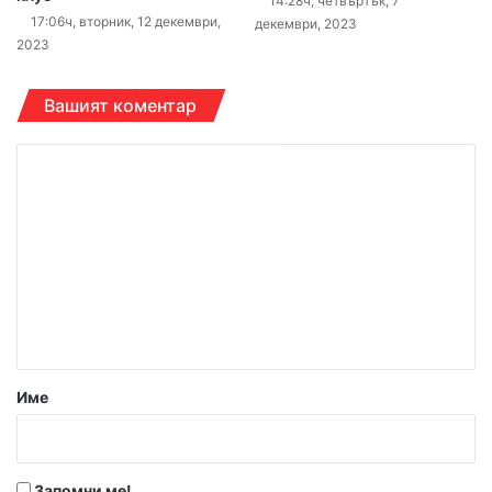
14:28ч, четвъртък, 7
17:06ч, вторник, 12 декември,
декември, 2023
2023
Вашият коментар
К
о
м
е
н
т
а
р
Име
:
*
Запомни ме!