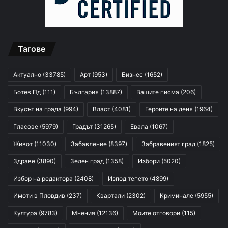
Тагове
Актуално
(33785)
Арт
(953)
Бизнес
(1652)
Ботев Пд
(111)
България
(13887)
Вашите писма
(206)
Вкусът на града
(994)
Власт
(4081)
Героите на деня
(1964)
Гласове
(5979)
Градът
(31265)
Евала
(1067)
Живот
(11030)
Забавление
(8397)
Забравеният град
(1825)
Здраве
(3890)
Зелен град
(1358)
Избори
(5020)
Избор на редактора
(2408)
Изпод тепето
(4899)
Имоти в Пловдив
(237)
Квартали
(2302)
Криминале
(5955)
Култура
(9783)
Мнения
(12136)
Моите отговори
(115)