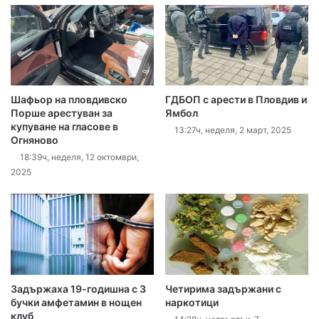
Шафьор на пловдивско
ГДБОП с арести в Пловдив и
Порше арестуван за
Ямбол
купуване на гласове в
13:27ч, неделя, 2 март, 2025
Огняново
18:39ч, неделя, 12 октомври,
2025
Задържаха 19-годишна с 3
Четирима задържани с
бучки амфетамин в нощен
наркотици
клуб