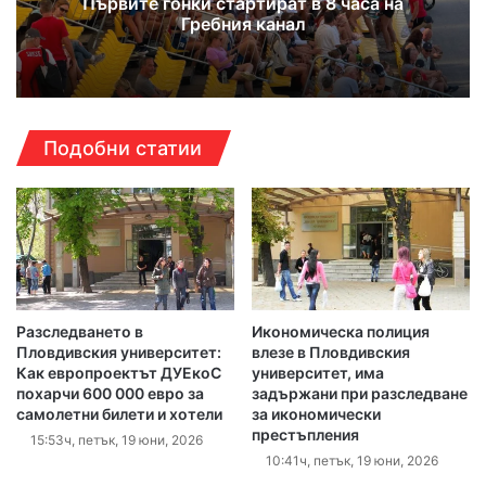
Първите гонки стартират в 8 часа на
Гребния канал
Подобни статии
Разследването в
Икономическа полиция
Пловдивския университет:
влезе в Пловдивския
Как европроектът ДУЕкоС
университет, има
похарчи 600 000 евро за
задържани при разследване
самолетни билети и хотели
за икономически
престъпления
15:53ч, петък, 19 юни, 2026
10:41ч, петък, 19 юни, 2026