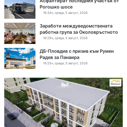
Асфалтират последния участък от
Рогошко шосе
16:34ч, сряда, 5 август, 2026
Заработи междуведомствената
работна група за Околовръстното
16:29ч, сряда, 5 август, 2026
ДБ-Пловдив с призив към Румен
Радев за Панаира
16:25ч, сряда, 5 август, 2026