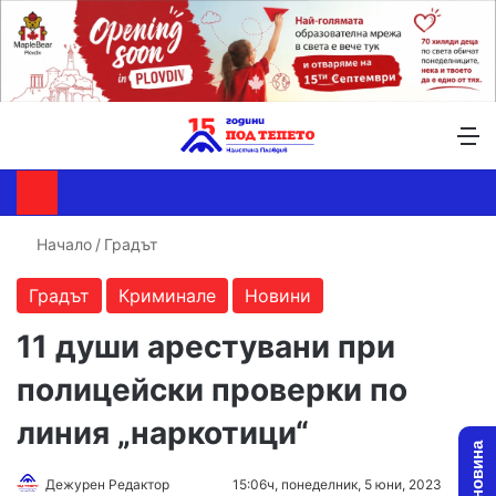
Търсене ...
Switch skin
М
Начало
/
Градът
Градът
Криминале
Новини
11 души арестувани при
полицейски проверки по
линия „наркотици“
Follow
Send
Дежурен Редактор
15:06ч, понеделник, 5 юни, 2023