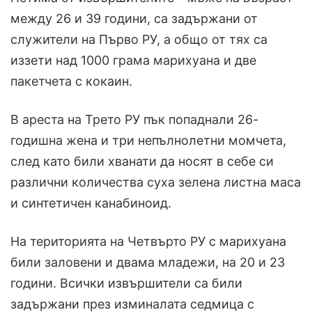
между 26 и 39 години, са задържани от
служители на Първо РУ, а общо от тях са
иззети над 1000 грама марихуана и две
пакетчета с кокаин.
В ареста на Трето РУ пък попаднали 26-
годишна жена и три непълнолетни момчета,
след като били хванати да носят в себе си
различни количества суха зелена листна маса
и синтетичен канабиноид.
На територията на Четвърто РУ с марихуана
били заловени и двама младежи, на 20 и 23
години. Всички извършители са били
задържани през изминалата седмица с