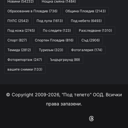
Новини
(54232)
Нощна смяна
(1484)
Образование в Пловдив
(736)
Община Пловдив
(2143)
ПУЛС
(2542)
Под лупа
(1613)
Под небето
(6493)
Под ножа
(2745)
По следите
(123)
Разследване
(1310)
Спорт
(827)
Спортен Пловдив
(816)
Съд
(2906)
Темида
(2812)
Туризъм
(323)
Фотогалерия
(174)
Фоторепортаж
(247)
Ъндърграунд
(89)
вашите снимки
(133)
© Copyright 2009-2026, "Под тепето" ООД. Всички
права запазени.
Facebook
YouTube
Instagram
RSS
Threads