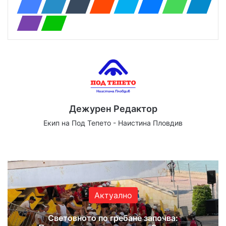
Дежурен Редактор
Екип на Под Тепето - Наистина Пловдив
Website
Facebook
X
YouTube
Instagram
Актуално
Световното по гребане започва: