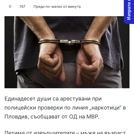
Изпрати новина
on
an
0
167
Преди по-малко от минута
X
email
Единадесет души са арестувани при
полицейски проверки по линия „наркотици“ в
Пловдив, съобщават от ОД на МВР.
Петима от извършителите – мъже на възраст