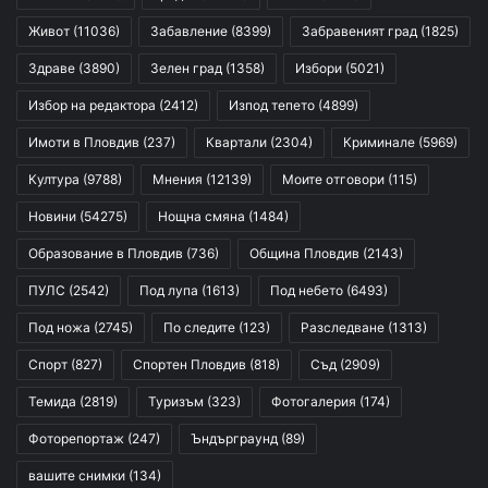
Живот
(11036)
Забавление
(8399)
Забравеният град
(1825)
Здраве
(3890)
Зелен град
(1358)
Избори
(5021)
Избор на редактора
(2412)
Изпод тепето
(4899)
Имоти в Пловдив
(237)
Квартали
(2304)
Криминале
(5969)
Култура
(9788)
Мнения
(12139)
Моите отговори
(115)
Новини
(54275)
Нощна смяна
(1484)
Образование в Пловдив
(736)
Община Пловдив
(2143)
ПУЛС
(2542)
Под лупа
(1613)
Под небето
(6493)
Под ножа
(2745)
По следите
(123)
Разследване
(1313)
Спорт
(827)
Спортен Пловдив
(818)
Съд
(2909)
Темида
(2819)
Туризъм
(323)
Фотогалерия
(174)
Фоторепортаж
(247)
Ъндърграунд
(89)
вашите снимки
(134)