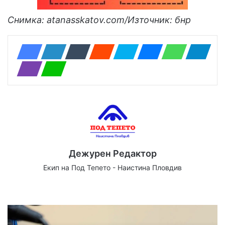
Снимка: atanasskatov.com/
Източник: бнр
Дежурен Редактор
Екип на Под Тепето - Наистина Пловдив
We
Fa
X
Yo
Ins
bsi
ce
uT
tag
te
bo
ub
ra
ok
e
m