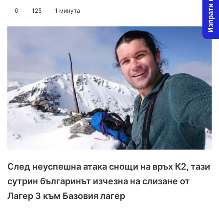
Изпрати новина
o
e
0
125
1 минута
l
n
l
d
o
a
w
n
o
e
n
m
X
a
i
l
След неуспешна атака снощи на връх К2, тази
сутрин българинът изчезна на слизане от
Лагер 3 към Базовия лагер