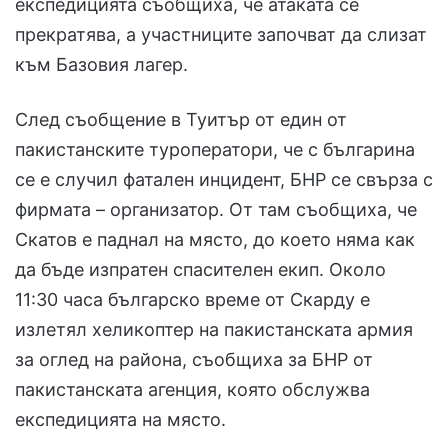
експедицията съобщиха, че атаката се
прекратява, а участниците започват да слизат
към Базовия лагер.
След съобщение в Туитър от един от
пакистанските туроператори, че с българина
се е случил фатален инцидент, БНР се свърза с
фирмата – организатор. От там съобщиха, че
Скатов е паднал на място, до което няма как
да бъде изпратен спасителен екип. Около
11:30 часа българско време от Скарду е
излетял хеликоптер на пакистанската армия
за оглед на района, съобщиха за БНР от
пакистанската агенция, която обслужва
експедицията на място.