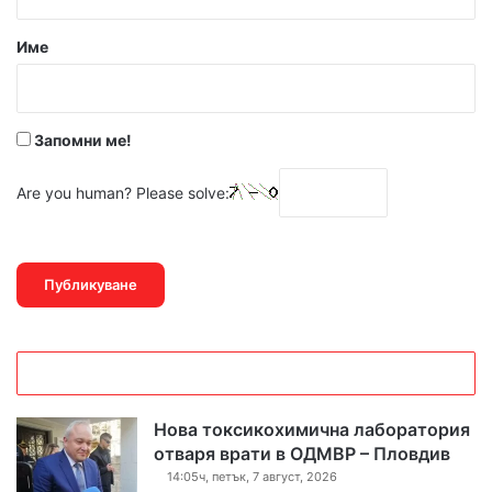
а
р
Име
:
*
Запомни ме!
Are you human? Please solve:
Нова токсикохимична лаборатория
отваря врати в ОДМВР – Пловдив
14:05ч, петък, 7 август, 2026