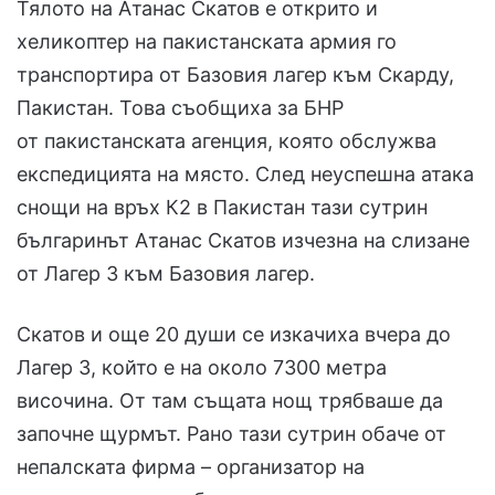
Тялото на Атанас Скатов е открито и
хеликоптер на пакистанската армия го
транспортира от Базовия лагер към Скарду,
Пакистан. Това съобщиха за БНР
от пакистанската агенция, която обслужва
експедицията на място. След неуспешна атака
снощи на връх К2 в Пакистан тази сутрин
българинът Атанас Скатов изчезна на слизане
от Лагер 3 към Базовия лагер.
Скатов и още 20 души се изкачиха вчера до
Лагер 3, който е на около 7300 метра
височина. От там същата нощ трябваше да
започне щурмът. Рано тази сутрин обаче от
непалската фирма – организатор на