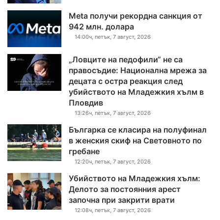
Meta получи рекордна санкция от
942 млн. долара
14:00ч, петък, 7 август, 2026
„Ловците на педофили“ не са
правосъдие: Национална мрежа за
децата с остра реакция след
убийството на Младежкия хълм в
Пловдив
13:26ч, петък, 7 август, 2026
Българка се класира на полуфинал
в женския скиф на Световното по
гребане
12:20ч, петък, 7 август, 2026
Убийството на Младежкия хълм:
Делото за постоянния арест
започна при закрити врати
12:08ч, петък, 7 август, 2026