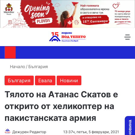
Търсене ...
Switch skin
М
Начало
/
България
България
Евала
Новини
Тялото на Атанас Скатов е
открито от хеликоптер на
пакистанската армия
Дежурен Редактор
F
S
13:37ч, петък, 5 февруари, 2021