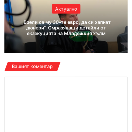
Актуално
„Взели са му 30-те евро, да си хапнат
дюнери“. Смразяващи детайли от
екзекуцията на Младежкия хълм
Вашият коментар
К
о
м
е
н
т