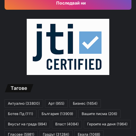
Последвай ни
Тагове
Актуално
(33800)
Арт
(955)
Бизнес
(1654)
Ботев Пд
(111)
България
(13909)
Вашите писма
(206)
Вкусът на града
(994)
Власт
(4084)
Героите на деня
(1964)
Гласове
(5981)
Градът
(31284)
Евала
(1068)