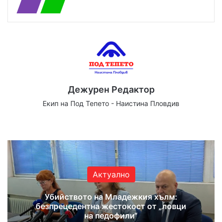
Дежурен Редактор
Екип на Под Тепето - Наистина Пловдив
We
Fa
X
Yo
Ins
bsi
ce
uT
tag
te
bo
ub
ra
ok
e
m
Актуално
Убийството на Младежкия хълм:
безпрецедентна жестокост от „ловци
на педофили“