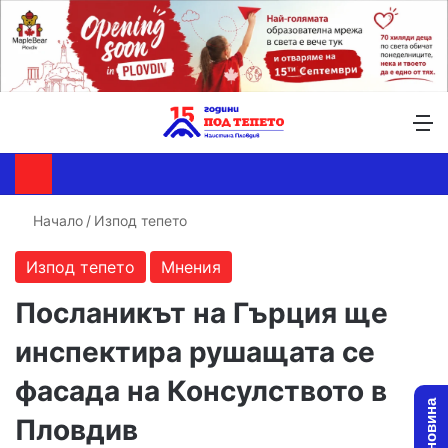
Търсене ...
Switch skin
М
Начало
/
Изпод тепето
Изпод тепето
Мнения
Посланикът на Гърция ще
инспектира рушащата се
фасада на Консулството в
Пловдив