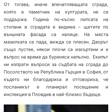
От тогава, иначе впечатляващата сграда,
която е паметник на културата, не се
поддържа. Година по-късно липсата на
стопани в сградата е видима – щетите по
външната фасада са налице. На места
мазилката се пада, вижда се плесен. Дворът
също пустее, някои плочи са изкъртени и е
въпрос на време да буреняса напълно. Екипът
ни изпрати въпроси за съдбата на сграда до
Посолството на Република Гърция в София, от
където ни благодариха и отговориха, че
посланикът е планирал посещение и
инспекция в Пловдив в най-близко бъдеще.