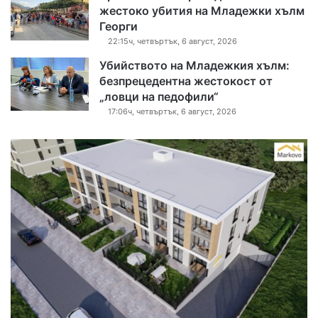
жестоко убития на Младежки хълм
Георги
22:15ч, четвъртък, 6 август, 2026
Убийството на Младежкия хълм:
безпрецедентна жестокост от
„ловци на педофили“
17:06ч, четвъртък, 6 август, 2026