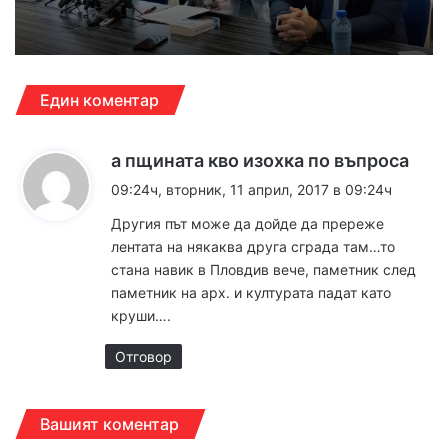
Един коментар
к
а пщината кво изохка по въпроса
а
09:24ч, вторник, 11 април, 2017 в 09:24ч
з
Другия път може да дойде да пререже
а
лентата на някаква друга сграда там…то
:
стана навик в Пловдив вече, паметник след
паметник на арх. и културата падат като
круши….
Отговор
Вашият коментар