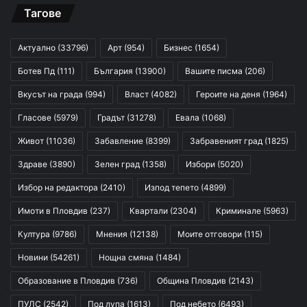
Тагове
Актуално
(33796)
Арт
(954)
Бизнес
(1654)
Ботев Пд
(111)
България
(13900)
Вашите писма
(206)
Вкусът на града
(994)
Власт
(4082)
Героите на деня
(1964)
Гласове
(5979)
Градът
(31278)
Евала
(1068)
Живот
(11036)
Забавление
(8399)
Забравеният град
(1825)
Здраве
(3890)
Зелен град
(1358)
Избори
(5020)
Избор на редактора
(2410)
Изпод тепето
(4899)
Имоти в Пловдив
(237)
Квартали
(2304)
Криминале
(5963)
Култура
(9786)
Мнения
(12138)
Моите отговори
(115)
Новини
(54261)
Нощна смяна
(1484)
Образование в Пловдив
(736)
Община Пловдив
(2143)
ПУЛС
(2542)
Под лупа
(1613)
Под небето
(6493)