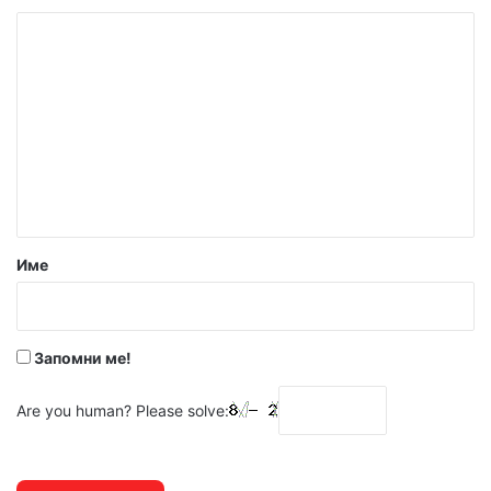
К
о
м
е
н
т
а
р
Име
:
*
Запомни ме!
Are you human? Please solve: