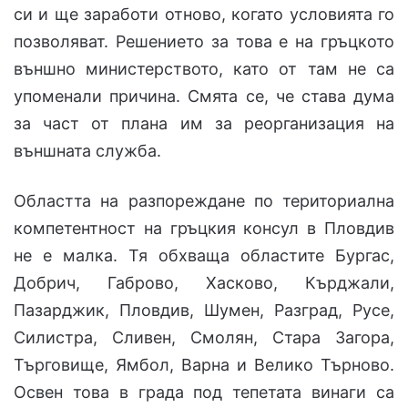
си и ще заработи отново, когато условията го
позволяват. Решението за това е на гръцкото
външно министерството, като от там не са
упоменали причина. Смята се, че става дума
за част от плана им за реорганизация на
външната служба.
Областта на разпореждане по териториална
компетентност на гръцкия консул в Пловдив
не е малка. Тя обхваща областите Бургас,
Добрич, Габрово, Хасково, Кърджали,
Пазарджик, Пловдив, Шумен, Разград, Русе,
Силистра, Сливен, Смолян, Стара Загора,
Търговище, Ямбол, Варна и Велико Търново.
Освен това в града под тепетата винаги са