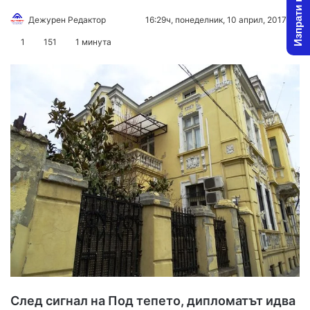
Изпрати новина
Дежурен Редактор
F
S
16:29ч, понеделник, 10 април, 2017
o
e
1
151
1 минута
l
n
l
d
o
a
w
n
o
e
n
m
X
a
i
l
След сигнал на Под тепето, дипломатът идва