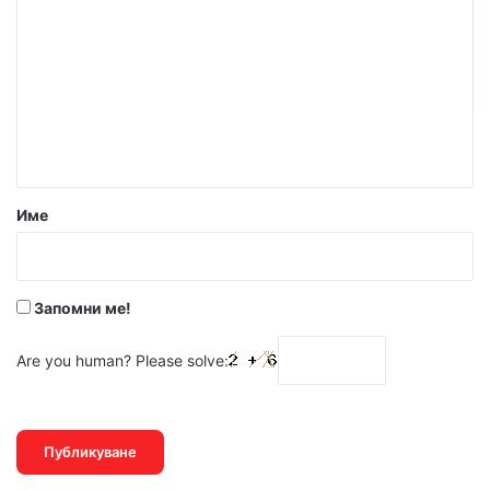
о
м
е
н
т
а
р
Име
:
*
Запомни ме!
Are you human? Please solve: