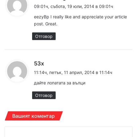
а
09:01ч, събота, 19 юли, 2014 в 09:01ч
з
eezyBp I really like and appreciate your article
а
post. Great.
:
Отговор
к
53x
а
11:14ч, петък, 11 април, 2014 в 11:14ч
з
дайте лопатата за вълци
а
:
Отговор
Вашият коментар
К