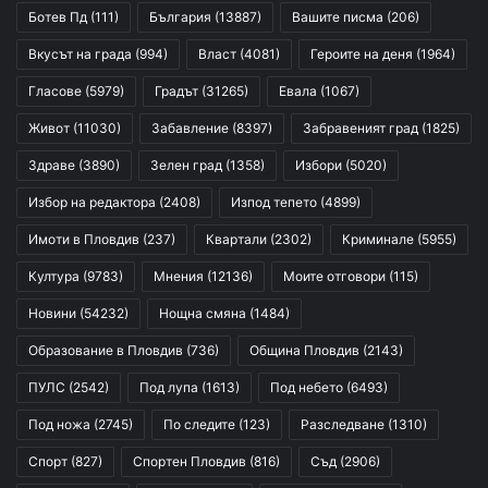
Ботев Пд
(111)
България
(13887)
Вашите писма
(206)
Вкусът на града
(994)
Власт
(4081)
Героите на деня
(1964)
Гласове
(5979)
Градът
(31265)
Евала
(1067)
Живот
(11030)
Забавление
(8397)
Забравеният град
(1825)
Здраве
(3890)
Зелен град
(1358)
Избори
(5020)
Избор на редактора
(2408)
Изпод тепето
(4899)
Имоти в Пловдив
(237)
Квартали
(2302)
Криминале
(5955)
Култура
(9783)
Мнения
(12136)
Моите отговори
(115)
Новини
(54232)
Нощна смяна
(1484)
Образование в Пловдив
(736)
Община Пловдив
(2143)
ПУЛС
(2542)
Под лупа
(1613)
Под небето
(6493)
Под ножа
(2745)
По следите
(123)
Разследване
(1310)
Спорт
(827)
Спортен Пловдив
(816)
Съд
(2906)