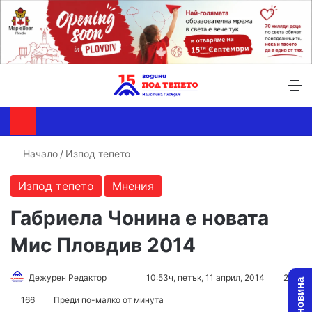
Търсене ...
Switch skin
М
Начало
/
Изпод тепето
Изпод тепето
Мнения
Габриела Чонина е новата
Мис Пловдив 2014
Дежурен Редактор
F
S
10:53ч, петък, 11 април, 2014
2
o
e
166
Преди по-малко от минута
l
n