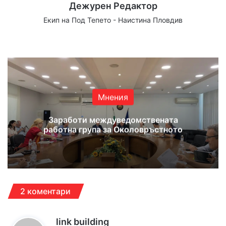
Дежурен Редактор
Екип на Под Тепето - Наистина Пловдив
We
Fa
X
Yo
Ins
bsi
ce
uT
tag
te
bo
ub
ra
ok
e
m
Мнения
Заработи междуведомствената
работна група за Околовръстното
2 коментари
к
link building