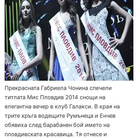
Прекрасната Габриела Чонина спечели
титлата Мис Пловдив 2014 снощи на
елегантна вечер в клуб Галакси. В края на
трите кръга водещите Румънеца и Енчев
обявиха след барабанен бой името на
пловдивската красавица. Тя отнесе и