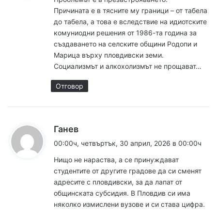
а
Причината е в тясните му граници – от табела
:
до табела, а това е вследствие на идиотските
комуниодни решения от 1986-та година за
създаването на селските общини Родопи и
Марица върху пловдивски земи.
Социализмът и алкохолизмът не прощават…
Отговор
к
Ганев
а
00:00ч, четвъртък, 30 април, 2026 в 00:00ч
з
Нищо не нараства, а се принуждават
а
студентите от другите градове да си сменят
:
адресите с пловдивски, за да лапат от
общинската субсидия. В Пловдив си има
няколко измислени вузове и си става цифра.