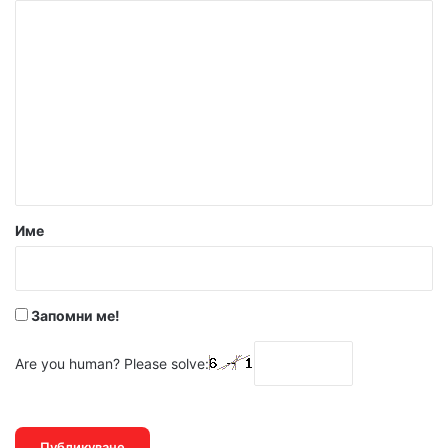
К
о
м
е
н
т
а
р
Име
:
*
Запомни ме!
Are you human? Please solve: