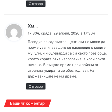
Отговор
к
Хм…
а
17:30ч, сряда, 29 април, 2026 в 17:30ч
з
Пловдив се задръства, центърът не може да
а
поеме увеличаващото се население с колите
:
му, улици и булеварди са си както през соца,
когато хората бяха наполовина, а коли почти
нямаше. В същото време цели райони от
страната умират и се обезлюдяват. На
държавниците не им дреме.
Отговор
Вашият коментар