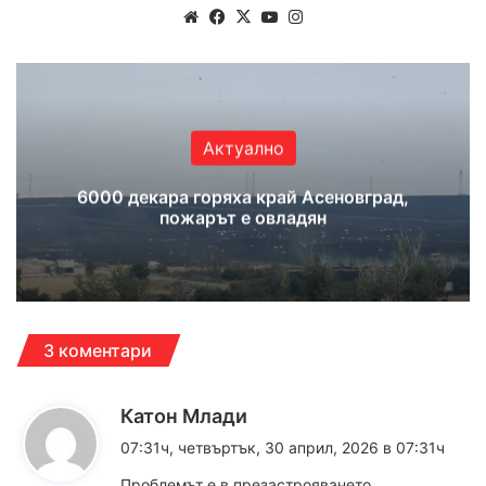
Website
Facebook
X
YouTube
Instagram
Актуално
6000 декара горяха край Асеновград,
пожарът е овладян
3 коментари
к
Катон Млади
а
07:31ч, четвъртък, 30 април, 2026 в 07:31ч
з
Проблемът е в презастрояването.