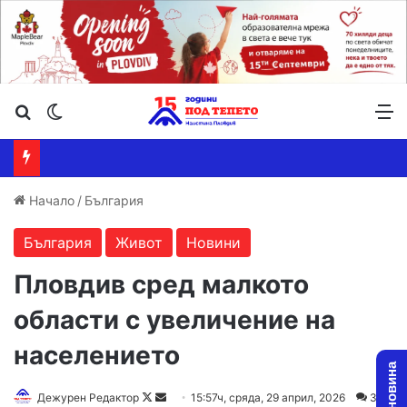
Търсене ...
Switch skin
М
Начало
/
България
България
Живот
Новини
Пловдив сред малкото
области с увеличение на
населението
Follow
Send
Дежурен Редактор
15:57ч, сряда, 29 април, 2026
3