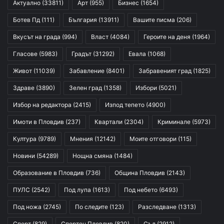
Актуално
(33811)
Арт
(955)
Бизнес
(1654)
Ботев Пд
(111)
България
(13911)
Вашите писма
(206)
Вкусът на града
(994)
Власт
(4084)
Героите на деня
(1964)
Гласове
(5983)
Градът
(31292)
Евала
(1068)
Живот
(11039)
Забавление
(8401)
Забравеният град
(1825)
Здраве
(3890)
Зелен град
(1358)
Избори
(5021)
Избор на редактора
(2415)
Изпод тепето
(4900)
Имоти в Пловдив
(237)
Квартали
(2304)
Криминале
(5973)
Култура
(9789)
Мнения
(12142)
Моите отговори
(115)
Новини
(54289)
Нощна смяна
(1484)
Образование в Пловдив
(736)
Община Пловдив
(2143)
ПУЛС
(2542)
Под лупа
(1613)
Под небето
(6493)
Под ножа
(2745)
По следите
(123)
Разследване
(1313)
Спорт
(829)
Спортен Пловдив
(820)
Съд
(2912)