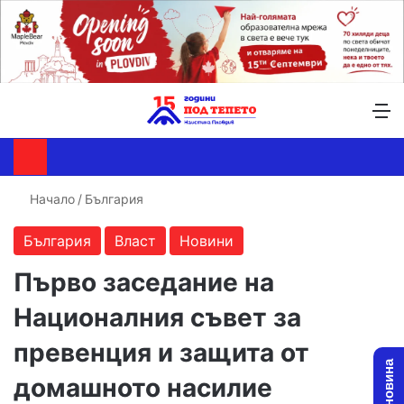
Търсене ...
Switch skin
М
Начало
/
България
България
Власт
Новини
Първо заседание на
Националния съвет за
превенция и защита от
домашното насилие