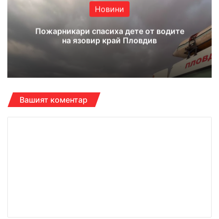
Новини
Пожарникари спасиха дете от водите
на язовир край Пловдив
Вашият коментар
К
о
м
е
н
т
а