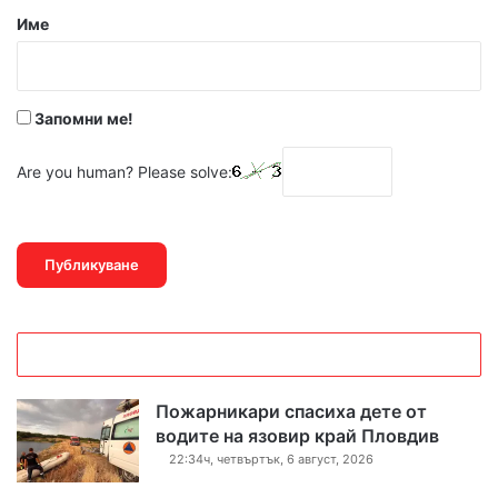
р
Име
:
*
Запомни ме!
Are you human? Please solve:
Пожарникари спасиха дете от
водите на язовир край Пловдив
22:34ч, четвъртък, 6 август, 2026