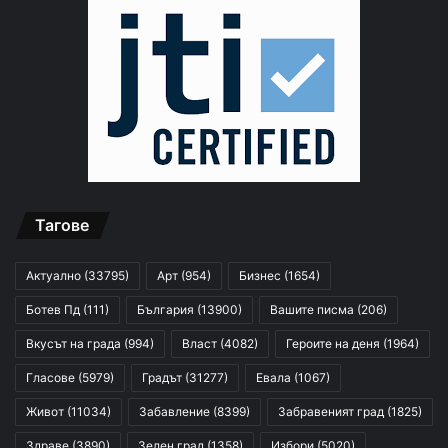
Тагове
Актуално
(33795)
Арт
(954)
Бизнес
(1654)
Ботев Пд
(111)
България
(13900)
Вашите писма
(206)
Вкусът на града
(994)
Власт
(4082)
Героите на деня
(1964)
Гласове
(5979)
Градът
(31277)
Евала
(1067)
Живот
(11034)
Забавление
(8399)
Забравеният град
(1825)
Здраве
(3890)
Зелен град
(1358)
Избори
(5020)