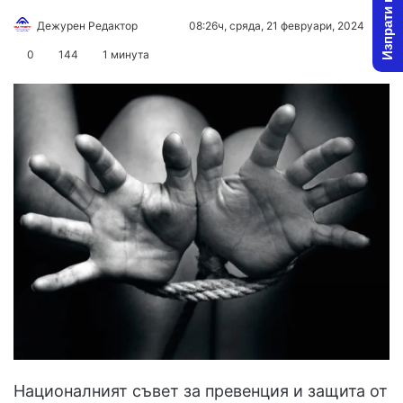
Изпрати новина
Follow
Send
Дежурен Редактор
08:26ч, сряда, 21 февруари, 2024
on
an
0
144
1 минута
X
email
Националният съвет за превенция и защита от