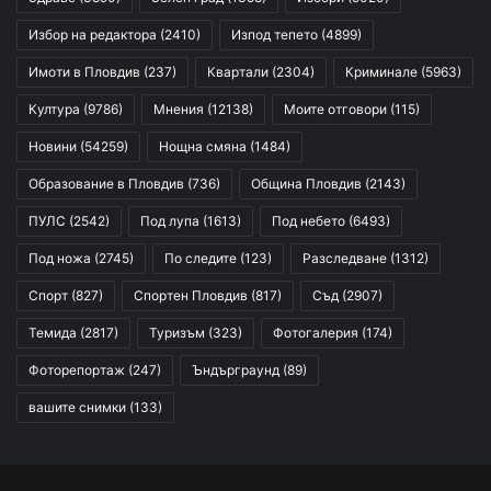
Избор на редактора
(2410)
Изпод тепето
(4899)
Имоти в Пловдив
(237)
Квартали
(2304)
Криминале
(5963)
Култура
(9786)
Мнения
(12138)
Моите отговори
(115)
Новини
(54259)
Нощна смяна
(1484)
Образование в Пловдив
(736)
Община Пловдив
(2143)
ПУЛС
(2542)
Под лупа
(1613)
Под небето
(6493)
Под ножа
(2745)
По следите
(123)
Разследване
(1312)
Спорт
(827)
Спортен Пловдив
(817)
Съд
(2907)
Темида
(2817)
Туризъм
(323)
Фотогалерия
(174)
Фоторепортаж
(247)
Ъндърграунд
(89)
вашите снимки
(133)