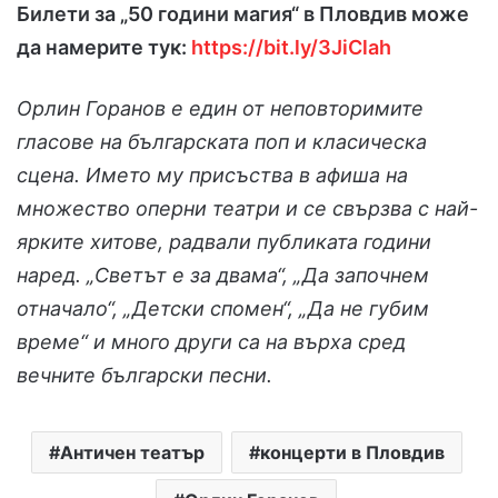
Билети за „50 години магия“ в Пловдив може
да намерите тук:
https://bit.ly/3JiClah
Орлин Горанов е един от неповторимите
гласове на българската поп и класическа
сцена. Името му присъства в афиша на
множество оперни театри и се свързва с най-
ярките хитове, радвали публиката години
наред. „Светът е за двама“, „Да започнем
отначало“, „Детски спомен“, „Да не губим
време“ и много други са на върха сред
вечните български песни.
Античен театър
концерти в Пловдив