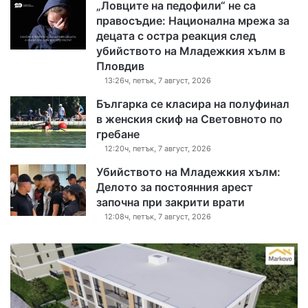
„Ловците на педофили“ не са
правосъдие: Национална мрежа за
децата с остра реакция след
убийството на Младежкия хълм в
Пловдив
13:26ч, петък, 7 август, 2026
Българка се класира на полуфинал
в женския скиф на Световното по
гребане
12:20ч, петък, 7 август, 2026
Убийството на Младежкия хълм:
Делото за постоянния арест
започна при закрити врати
12:08ч, петък, 7 август, 2026