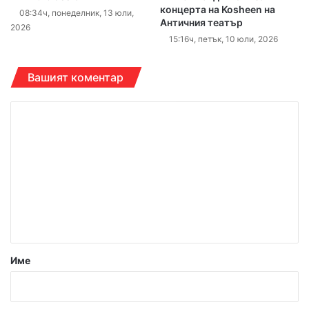
концерта на Kosheen на
08:34ч, понеделник, 13 юли,
Античния театър
2026
15:16ч, петък, 10 юли, 2026
Вашият коментар
К
о
м
е
н
т
а
р
Име
:
*