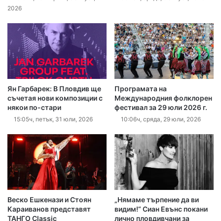
2026
Ян Гарбарек: В Пловдив ще
Програмата на
съчетая нови композиции с
Международния фолклорен
някои по-стари
фестивал за 29 юли 2026 г.
15:05ч, петък, 31 юли, 2026
10:06ч, сряда, 29 юли, 2026
Веско Ешкенази и Стоян
„Нямаме търпение да ви
Караиванов представят
видим!“ Сиан Евънс покани
ТАНГО Classic
лично пловдивчани за