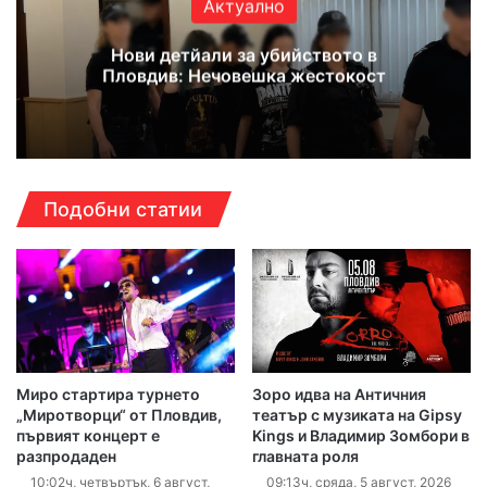
Актуално
Нови детйали за убийството в
Пловдив: Нечовешка жестокост
Подобни статии
Миро стартира турнето
Зоро идва на Античния
„Миротворци“ от Пловдив,
театър с музиката на Gipsy
първият концерт е
Kings и Владимир Зомбори в
разпродаден
главната роля
10:02ч, четвъртък, 6 август,
09:13ч, сряда, 5 август, 2026