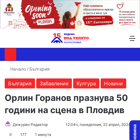
Търсене ...
Switch skin
М
Начало
/
България
България
Забавление
Култура
Новини
Орлин Горанов празнува 50
години на сцена в Пловдив
Follow
Send
Дежурен Редактор
12:04ч, понеделник, 22 април, 2024
on
an
0
177
1 минута
X
email