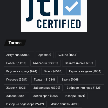
Тагове
Актуално
(33800)
Арт
(955)
Бизнес
(1654)
Ботев Пд
(111)
България
(13909)
Вашите писма
(206)
Вкусът на града
(994)
Власт
(4084)
Героите на деня
(1964)
Гласове
(5981)
Градът
(31284)
Евала
(1068)
Живот
(11036)
Забавление
(8399)
Забравеният град
(1825)
Здраве
(3890)
Зелен град
(1358)
Избори
(5021)
Избор на редактора
(2412)
Изпод тепето
(4899)