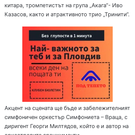
китара, тромпетистът на група „Акага“- Иво
Казасов, както и атрактивното трио „Тринити“.
Акцент на сцената ще бъде и забележителният
симфоничен оркестър Симфониета – Враца, с
диригент Георги Милтядов, който е и автор на