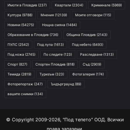
Имоти в Пловдив
(237)
Квартали
(2304)
Криминале
(5969)
Култура
(9788)
Мнения
(12139)
Моите отговори
(115)
Новини
(54275)
Нощна смяна
(1484)
Образование в Пловдив
(736)
Община Пловдив
(2143)
ПУЛС
(2542)
Под лупа
(1613)
Под небето
(6493)
Под ножа
(2745)
По следите
(123)
Разследване
(1313)
Спорт
(827)
Спортен Пловдив
(818)
Съд
(2909)
Темида
(2819)
Туризъм
(323)
Фотогалерия
(174)
Фоторепортаж
(247)
Ъндърграунд
(89)
вашите снимки
(134)
© Copyright 2009-2026, "Под тепето" ООД. Всички
права запазени.