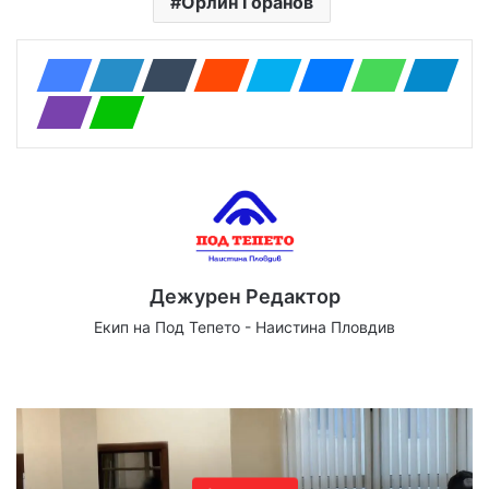
Орлин Горанов
Дежурен Редактор
Екип на Под Тепето - Наистина Пловдив
Website
Facebook
X
YouTube
Instagram