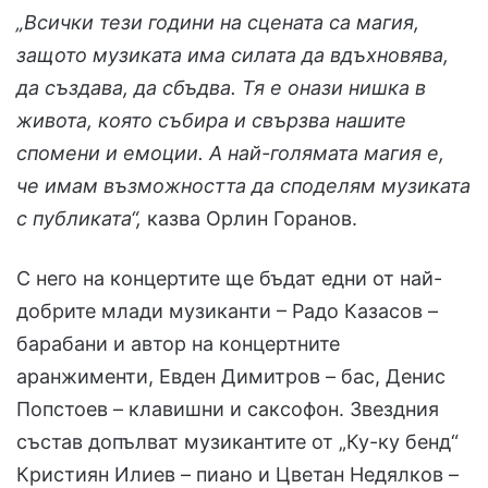
„Всички тези години на сцената са магия,
защото музиката има силата да вдъхновява,
да създава, да сбъдва. Тя е онази нишка в
живота, която събира
и свързва нашите
спомени и емоции. А най-голямата магия е,
че имам възможността да споделям музиката
с публиката“,
казва Орлин Горанов.
С него на концертите ще бъдат едни от най-
добрите млади музиканти – Радо Казасов –
барабани и автор на концертните
аранжименти, Евден Димитров – бас, Денис
Попстоев – клавишни и саксофон. Звездния
състав допълват музикантите от „Ку-ку бенд“
Кристиян Илиев – пиано и Цветан Недялков –