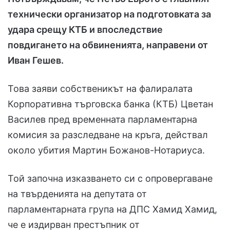
технически организатор на подготoвката за
удара срещу КТБ и впоследствие
повдигането на обвиненията, направени от
Иван Гешев.
Това заяви собственикът на фалиралата
Корпоративна търговска банка (КТБ) Цветан
Василев пред временната парламентарна
комисия за разследване на кръга, действал
около убития Мартин Божанов-Нотариуса.
Той започна изказването си с опровергаване
на твърденията на депутата от
парламентарната група на ДПС Хамид Хамид,
че е издирван престъпник от