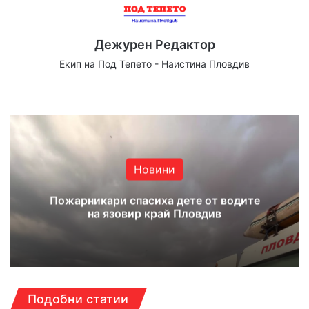
Дежурен Редактор
Екип на Под Тепето - Наистина Пловдив
Website
Facebook
X
YouTube
Instagram
Новини
Пожарникари спасиха дете от водите
на язовир край Пловдив
Подобни статии