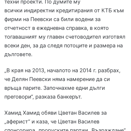
техни проекти. По думите му
всички индиректни кредитирания от КТБ към
фирми на Пеевски са били водени за
отчетност в ежедневна справка, в която
тогавашният му главен счетоводител изготвял
всеки ден, за да следя потоците и размера на
дълговете.
„В края на 2013, началото на 2014 г. разбрах,
че Делян Пеевски няма намерение да си
връща парите. Започнахме едни дълги
преговори“, разказа банкерът.
Хамид Хамид обяви Цветан Василев за
„аферист“ и каза, че Цветан Василев
спонсорира „проруските партии „Възраждане“