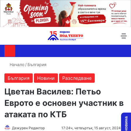
Търсене ...
Switch skin
М
Начало
/
България
България
Новини
Разследване
Цветан Василев: Петьо
Еврото е основен участник в
атаката по КТБ
Follow
Send
Дежурен Редактор
17:24ч, четвъртък, 15 август, 2024