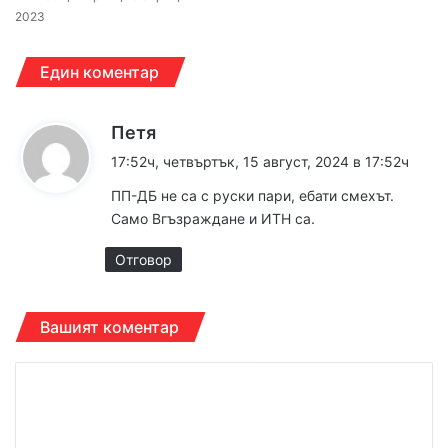
2023
Един коментар
к
Петя
а
17:52ч, четвъртък, 15 август, 2024 в 17:52ч
з
ПП-ДБ не са с руски пари, ебати смехът.
а
Само Вгъзраждане и ИТН са.
:
Отговор
Вашият коментар
К
о
м