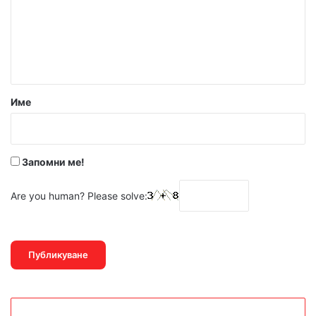
е
н
т
а
р
Име
:
*
Запомни ме!
Are you human? Please solve: