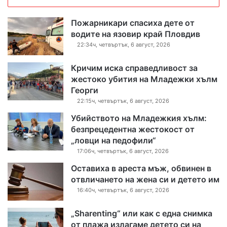
Пожарникари спасиха дете от
водите на язовир край Пловдив
22:34ч, четвъртък, 6 август, 2026
Кричим иска справедливост за
жестоко убития на Младежки хълм
Георги
22:15ч, четвъртък, 6 август, 2026
Убийството на Младежкия хълм:
безпрецедентна жестокост от
„ловци на педофили“
17:06ч, четвъртък, 6 август, 2026
Оставиха в ареста мъж, обвинен в
отвличането на жена си и детето им
16:40ч, четвъртък, 6 август, 2026
„Sharenting“ или как с една снимка
от плажа излагаме детето си на