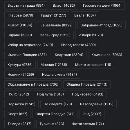
Вкусът на града
(994)
Власт
(4082)
Героите на деня
(1964)
Гласове
(5979)
Градът
(31277)
Евала
(1067)
Живот
(11034)
Забавление
(8399)
Забравеният град
(1825)
Здраве
(3890)
Зелен град
(1358)
Избори
(5020)
Избор на редактора
(2410)
Изпод тепето
(4899)
Имоти в Пловдив
(237)
Квартали
(2304)
Криминале
(5963)
Култура
(9786)
Мнения
(12138)
Моите отговори
(115)
Новини
(54259)
Нощна смяна
(1484)
Образование в Пловдив
(736)
Община Пловдив
(2143)
ПУЛС
(2542)
Под лупа
(1613)
Под небето
(6493)
Под ножа
(2745)
По следите
(123)
Разследване
(1312)
Спорт
(827)
Спортен Пловдив
(817)
Съд
(2907)
Темида
(2817)
Туризъм
(323)
Фотогалерия
(174)