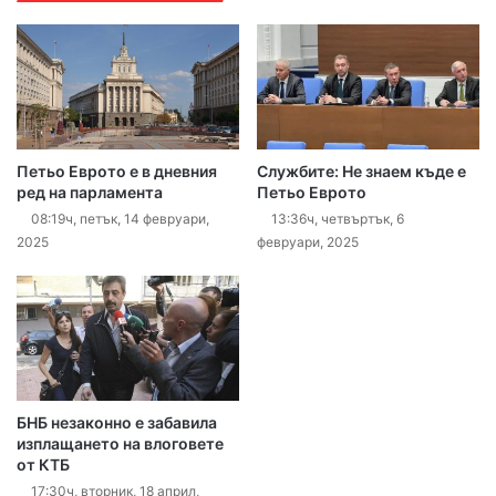
Петьо Еврото е в дневния
Службите: Не знаем къде е
ред на парламента
Петьо Еврото
08:19ч, петък, 14 февруари,
13:36ч, четвъртък, 6
2025
февруари, 2025
БНБ незаконно е забавила
изплащането на влоговете
от КТБ
17:30ч, вторник, 18 април,