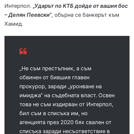
Интерпол.
„Ударът по КТБ дойде от вашия бос
– Делян Пеевски“
, обърна се банкерът към
Хамид.
„Не съм престъпник, а съм
обвинен от бившия главен
прокурор, заради „уронване на
имиджа“ на съдебната власт. Освен
това не съм издирван от Интерпол,
бил съм в списъка им, но
агенцията през 2020 бях свален от
списъка заради несъответствие в