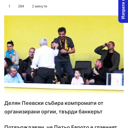
Изпрати новина
on
an
1
284
2 минути
X
email
Делян Пеевски събира компромати от
организирани оргии, твърди банкерът
Потвърждавам, че Петьо Еврото е главният