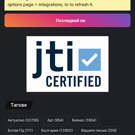
options page > Integrations, to to refresh it.
Последвай ни
Тагове
Актуално
(33795)
Арт
(954)
Бизнес
(1654)
Ботев Пд
(111)
България
(13900)
Вашите писма
(206)