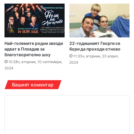
Най-големите родни звезди
22-годишният Георги се
идват в Пловдив за
бори да проходи отново
благотворително шоу
11:35ч, вторник, 23 април,
10:28ч, вторник, 10 септември,
2024
2024
Вашият коментар
К
о
м
е