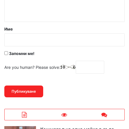
н
т
а
р
Име
:
*
Запомни ме!
Are you human? Please solve: