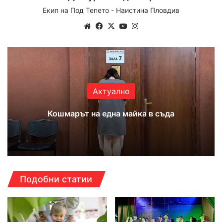
Екип на Под Тепето - Наистина Пловдив
Website
Facebook
X
YouTube
Instagram
Актуално
Кошмарът на една майка в съда
Подобни статии