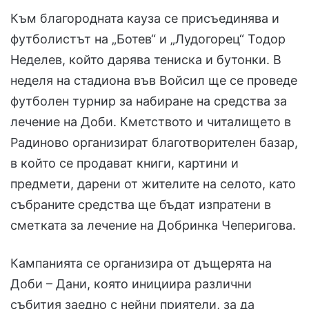
Към благородната кауза се присъединява и
футболистът на „Ботев“ и „Лудогорец“ Тодор
Неделев, който дарява тениска и бутонки. В
неделя на стадиона във Войсил ще се проведе
футболен турнир за набиране на средства за
лечение на Доби. Кметството и читалището в
Радиново организират благотворителен базар,
в който се продават книги, картини и
предмети, дарени от жителите на селото, като
събраните средства ще бъдат изпратени в
сметката за лечение на Добринка Чеперигова.
Кампанията се организира от дъщерята на
Доби – Дани, която инициира различни
събития заедно с нейни приятели, за да