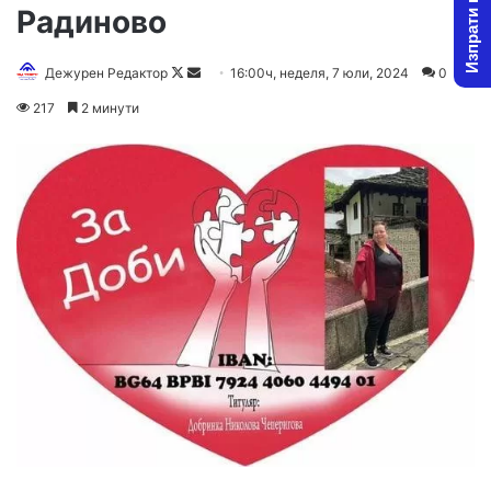
Изпрати новина
Радиново
Follow
Send
Дежурен Редактор
16:00ч, неделя, 7 юли, 2024
0
on
an
217
2 минути
X
email