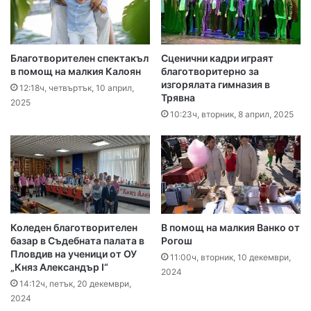
Благотворителен спектакъл
Сценични кадри играят
в помощ на малкия Калоян
благотворитерно за
изгорялата гимназия в
12:18ч, четвъртък, 10 април,
Трявна
2025
10:23ч, вторник, 8 април, 2025
Коледен благотворителен
В помощ на малкия Ванко от
базар в Съдебната палата в
Рогош
Пловдив на ученици от ОУ
11:00ч, вторник, 10 декември,
„Княз Александър I“
2024
14:12ч, петък, 20 декември,
2024