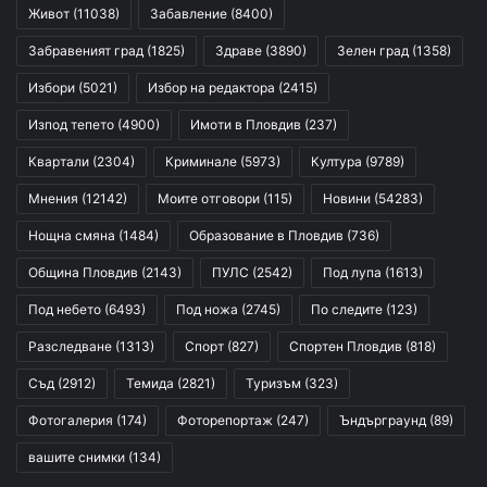
Живот
(11038)
Забавление
(8400)
Забравеният град
(1825)
Здраве
(3890)
Зелен град
(1358)
Избори
(5021)
Избор на редактора
(2415)
Изпод тепето
(4900)
Имоти в Пловдив
(237)
Квартали
(2304)
Криминале
(5973)
Култура
(9789)
Мнения
(12142)
Моите отговори
(115)
Новини
(54283)
Нощна смяна
(1484)
Образование в Пловдив
(736)
Община Пловдив
(2143)
ПУЛС
(2542)
Под лупа
(1613)
Под небето
(6493)
Под ножа
(2745)
По следите
(123)
Разследване
(1313)
Спорт
(827)
Спортен Пловдив
(818)
Съд
(2912)
Темида
(2821)
Туризъм
(323)
Фотогалерия
(174)
Фоторепортаж
(247)
Ъндърграунд
(89)
вашите снимки
(134)