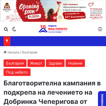
Търсене ...
Switch skin
М
Начало
/
България
България
Живот
Здраве
Новини
Под небето
Благотворителна кампания в
подкрепа на лечението на
Добринка Чеперигова от