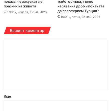
показа, че закуската е
майсторлъка, тънко
празник на живота
нарязания дроб и поканата
да преоткрием Турция?
17:01ч, неделя, 7 юни, 2026
10:01ч, петък, 22 май, 2026
Вашият коментар
К
о
м
е
н
т
а
р
Име
:
*