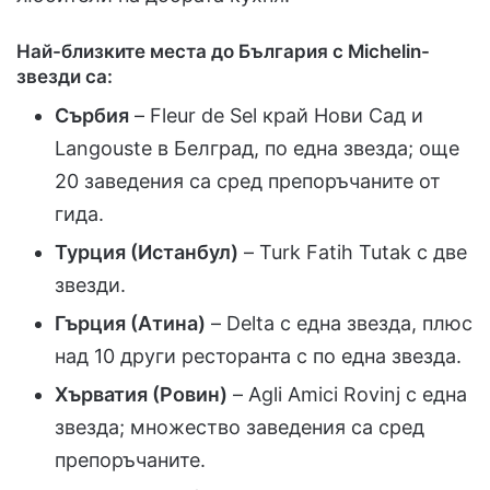
Най-близките места до България с Michelin-
звезди са:
Сърбия
– Fleur de Sel край Нови Сад и
Langouste в Белград, по една звезда; още
20 заведения са сред препоръчаните от
гида.
Турция (Истанбул)
– Turk Fatih Tutak с две
звезди.
Гърция (Атина)
– Delta с една звезда, плюс
над 10 други ресторанта с по една звезда.
Хърватия (Ровин)
– Agli Amici Rovinj с една
звезда; множество заведения са сред
препоръчаните.