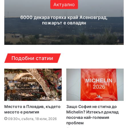
Актуално
6000 декара горяха край Асеновград,
пожарът е овладян
Подобни статии
Мястото в Пловдив, където
Защо София не стигна до
месото е религия
Michelin? Изтекъл доклад
посочва най-големия
09:30ч, събота, 18 юли, 2026
проблем