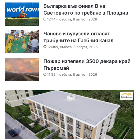
Българка във финал B на
Световното по гребане в Пловдив
12:14ч, събота, 8 август, 2026
Чанове и вувузели огласят
трибуните на Гребния канал
12:05ч, събота, 8 август, 2026
Пожар изпепели 3500 декара край
Първомай
11:52ч, събота, 8 август, 2026