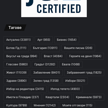
Тагове
Актуално
(33811)
Арт
(955)
Бизнес
(1654)
Ботев Пд
(111)
България
(13911)
Вашите писма
(206)
Вкусът на града
(994)
Власт
(4084)
Героите на деня
(1964)
Гласове
(5983)
Градът
(31292)
Евала
(1068)
Живот
(11039)
Забавление
(8401)
Забравеният град
(1825)
Здраве
(3890)
Зелен град
(1358)
Избори
(5021)
Избор на редактора
(2415)
Изпод тепето
(4900)
Имоти в Пловдив
(237)
Квартали
(2304)
Криминале
(5973)
Култура
(9789)
Мнения
(12142)
Моите отговори
(115)