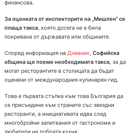
финансова.
За оценката от инспекторите на „Мишлен“ се
плаща такса
, която досега не е била
покривана от държавата или общините.
Според информация на
Дневник
,
Софийска
община ще поеме необходимата такса
, за да
могат ресторантите в столицата да бъдат
оценени от международния кулинарен гид.
Това е първата стъпка към това България да
се присъедини към страните със звездни
ресторанти, а инициативата идва след
многобройни запитвания от гастрономи и
любители на добрата кухня.