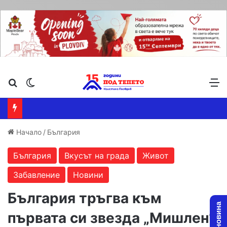
Търсене ...
Switch skin
М
Начало
/
България
България
Вкусът на града
Живот
Забавление
Новини
България тръгва към
първата си звезда „Мишлен“