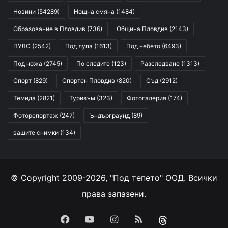
Новини
(54289)
Нощна смяна
(1484)
Образование в Пловдив
(736)
Община Пловдив
(2143)
ПУЛС
(2542)
Под лупа
(1613)
Под небето
(6493)
Под ножа
(2745)
По следите
(123)
Разследване
(1313)
Спорт
(829)
Спортен Пловдив
(820)
Съд
(2912)
Темида
(2821)
Туризъм
(323)
Фотогалерия
(174)
Фоторепортаж
(247)
Ъндърграунд
(89)
вашите снимки
(134)
© Copyright 2009-2026, "Под тепето" ООД. Всички
права запазени.
Facebook
YouTube
Instagram
RSS
Threads