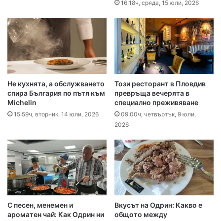
16:18ч, сряда, 15 юли, 2026
Не кухнята, а обслужването
Този ресторант в Пловдив
спира България по пътя към
превръща вечерята в
Michelin
специално преживяване
15:59ч, вторник, 14 юли, 2026
09:00ч, четвъртък, 9 юли,
2026
С песен, менемен и
Вкусът на Одрин: Какво е
ароматен чай: Как Одрин ни
общото между