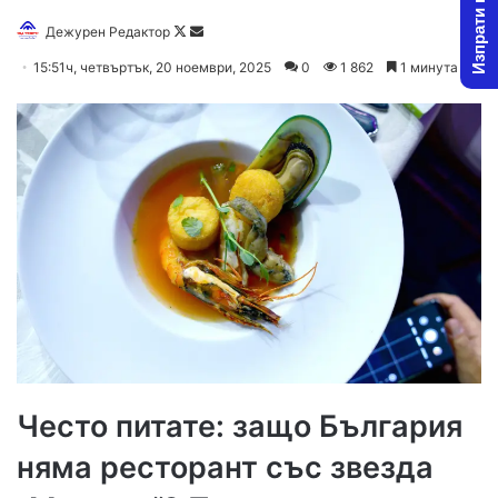
Изпрати новина
Follow
Send
Дежурен Редактор
on
an
15:51ч, четвъртък, 20 ноември, 2025
0
1 862
1 минута
X
email
Често питате: защо България
няма ресторант със звезда