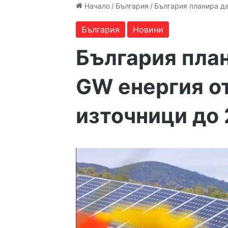
Начало
/
България
/
България планира да
България
Новини
България план
GW енергия о
източници до 