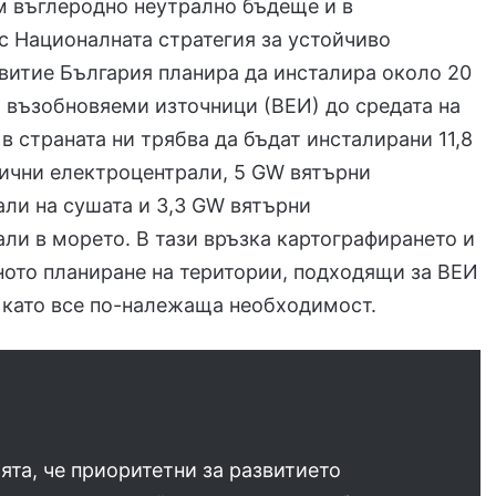
м въглеродно неутрално бъдеще и в
с Националната стратегия за устойчиво
витие България планира да инсталира около 20
 възобновяеми източници (ВЕИ) до средата на
 в страната ни трябва да бъдат инсталирани 11,8
ични електроцентрали, 5 GW вятърни
ли на сушата и 3,3 GW вятърни
ли в морето. В тази връзка картографирането и
ото планиране на територии, подходящи за ВЕИ
а като все по-належаща необходимост.
та, че приоритетни за развитието