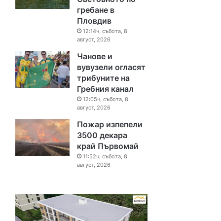
гребане в
Пловдив
12:14ч, събота, 8
август, 2026
Чанове и
вувузели огласят
трибуните на
Гребния канал
12:05ч, събота, 8
август, 2026
Пожар изпепели
3500 декара
край Първомай
11:52ч, събота, 8
август, 2026