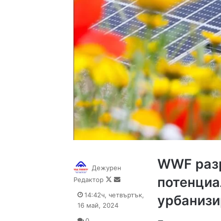
WWF разр
Дежурен
потенциа
Follow
Send
Редактор
on
an
14:42ч, четвъртък,
урбанизи
X
email
16 май, 2024
0