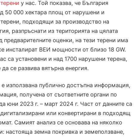
 терени
у нас. Той показва, че България
ад 50 000 хектара площ от нарушени и
терени, подходящи за производство на
гия, разпръснати из територията на цялата
д предварителните оценки, на тези терени има
се инсталират ВЕИ мощности от близо 18 GW.
нас са установени и над 1700 нарушени терена,
 да се развива вятърна енергия.
 е използвана публично достъпна информация,
мация, получена от съответните органи по
а юни 2023 г. – март 2024 г. Част от данните са
 дигитализирани или конвертирани в подходящ
рмат. Самият анализ се основава на няколко
и: настояща земна покривка и земеползване,