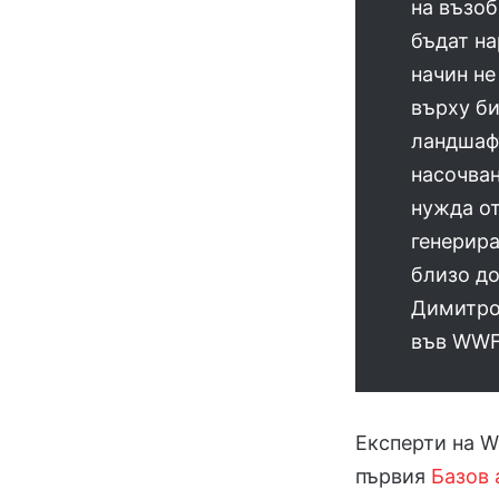
на възоб
бъдат на
начин н
върху б
ландшаф
насочван
нужда от
генерир
близо до
Димитро
във WWF
Експерти на 
първия
Базов 