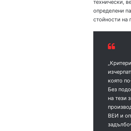
технически, в
определени па
стойности на 
„Критери
изчерпат
която по
Без подо
на тези 
производ
ВЕИ и оп
задълбоч