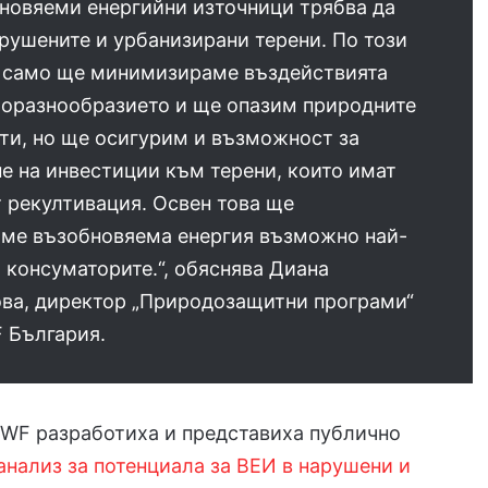
новяеми енергийни източници трябва да
рушените и урбанизирани терени. По този
е само ще минимизираме въздействията
иоразнообразието и ще опазим природните
ти, но ще осигурим и възможност за
е на инвестиции към терени, които имат
 рекултивация. Освен това ще
аме възобновяема енергия възможно най-
 консуматорите.“, обяснява Диана
ва, директор „Природозащитни програми“
 България.
WWF разработиха и представиха публично
анализ за потенциала за ВЕИ в нарушени и