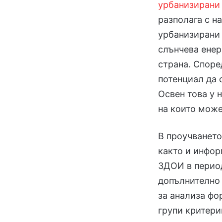
урбанизирани
разполага с н
урбанизирани 
слънчева енер
страна. Споре
потенциал да 
Освен това у 
на които може
В проучването
както и инфор
ЗДОИ в период
допълнително
за анализа фо
групи критери