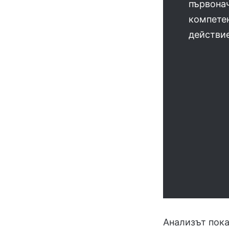
първонач
компетен
действие
Анализът пока