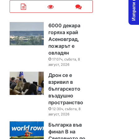
Изпрати новина
6000 декара
горяха край
Асеновград,
пожарът е
овладян
17:07ч, събота, 8
август, 2026
Дрон се е
взривил в
българското
въздушно
пространство
12:30ч, събота, 8
август, 2026
Българка във
финал B на
Световното по