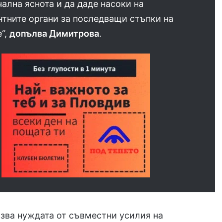
ална яснота и да даде насоки на
тните органи за последващи стъпки на
“,
допълва Димитрова
.
зва нуждата от съвместни усилия на