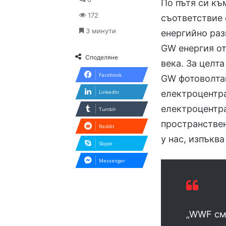
По пътя си къ
172
съответствие 
3 минути
енергийно раз
GW енергия от
Споделяне
века. За целта
Facebook
GW фотоволта
електроцентра
LinkedIn
електроцентра
Tumblr
пространствен
Reddit
у нас, изпъкв
Skype
Messenger
„WWF смя