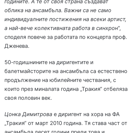
годините. А те от своя страна създават
облика на ансамбъла. Важни са не само
индивидуалните постижения на всеки артист,
а най-вече колективната работа в синхрон
“,
споделя повече за работата по концерта проф.
Дженева.
50-годишнините на диригентите и
балетмайсторите на ансамбъла са естествено
продължение на юбилейните чествания, с
които през миналата година „Тракия“ отбеляза
своя половин век.
Цонка Димитрова
е диригент на хора на ФА
„Тракия“ от март 2010 година. Тя става част от
ансамбъла десет години преди това и