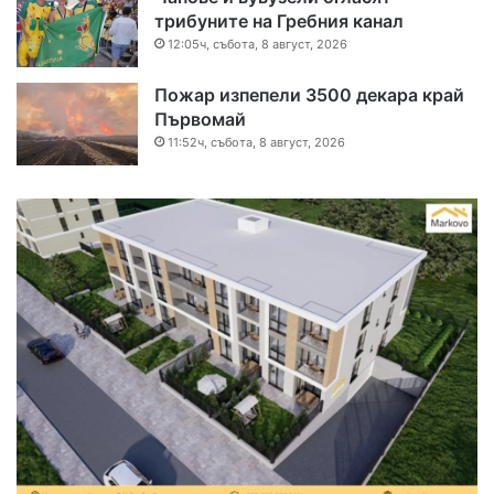
трибуните на Гребния канал
12:05ч, събота, 8 август, 2026
Пожар изпепели 3500 декара край
Първомай
11:52ч, събота, 8 август, 2026