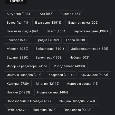
Тагове
Актуално
(33811)
Арт
(955)
Бизнес
(1654)
Ботев Пд
(111)
България
(13911)
Вашите писма
(206)
Вкусът на града
(994)
Власт
(4084)
Героите на деня
(1964)
Гласове
(5983)
Градът
(31292)
Евала
(1068)
Живот
(11039)
Забавление
(8401)
Забравеният град
(1825)
Здраве
(3890)
Зелен град
(1358)
Избори
(5021)
Избор на редактора
(2415)
Изпод тепето
(4900)
Имоти в Пловдив
(237)
Квартали
(2304)
Криминале
(5973)
Култура
(9789)
Мнения
(12142)
Моите отговори
(115)
Новини
(54289)
Нощна смяна
(1484)
Образование в Пловдив
(736)
Община Пловдив
(2143)
ПУЛС
(2542)
Под лупа
(1613)
Под небето
(6493)