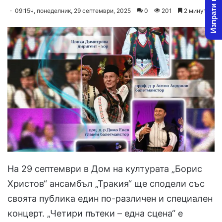
Изпрати новина
on
an
09:15ч, понеделник, 29 септември, 2025
0
201
2 минути
X
email
На 29 септември в Дом на културата „Борис
Христов“ ансамбъл „Тракия“ ще сподели със
своята публика един по-различен и специален
концерт. „Четири пътеки – една сцена“ е