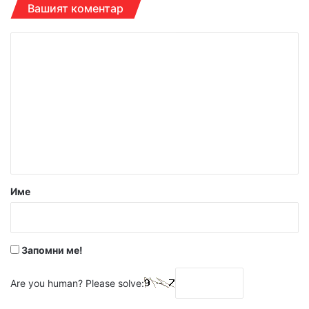
Вашият коментар
К
о
м
е
н
т
а
р
Име
:
*
Запомни ме!
Are you human? Please solve: