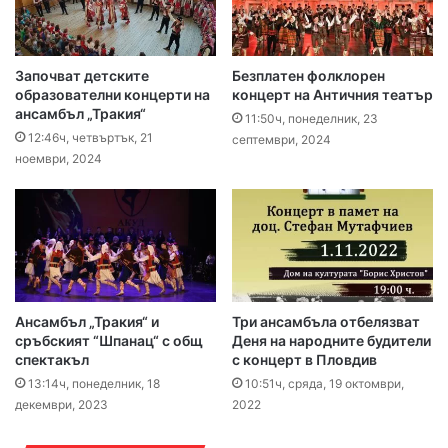
Започват детските
Безплатен фолклорен
образователни концерти на
концерт на Античния театър
ансамбъл „Тракия“
11:50ч, понеделник, 23
12:46ч, четвъртък, 21
септември, 2024
ноември, 2024
Ансамбъл „Тракия“ и
Три ансамбъла отбелязват
сръбският “Шпанац“ с общ
Деня на народните будители
спектакъл
с концерт в Пловдив
13:14ч, понеделник, 18
10:51ч, сряда, 19 октомври,
декември, 2023
2022