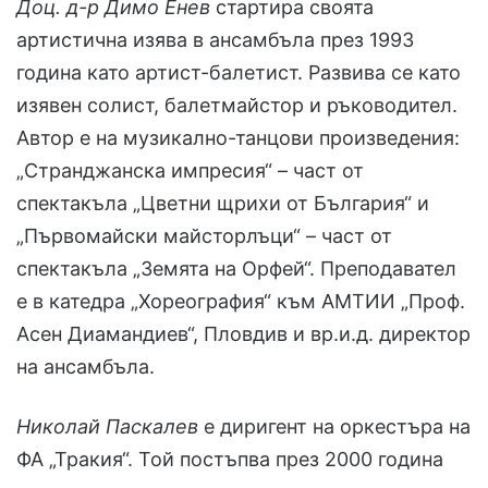
Доц. д-р Димо Енев
стартира своята
артистична изява в ансамбъла през 1993
година като артист-балетист. Развива се като
изявен солист, балетмайстор и ръководител.
Автор е на музикално-танцови произведения:
„Странджанска импресия“ – част от
спектакъла „Цветни щрихи от България“ и
„Първомайски майсторлъци“ – част от
спектакъла „Земята на Орфей“. Преподавател
е в катедра „Хореография“ към АМТИИ „Проф.
Асен Диамандиев“, Пловдив и вр.и.д. директор
на ансамбъла.
Николай Паскалев
е диригент на оркестъра на
ФА „Тракия“. Той постъпва през 2000 година