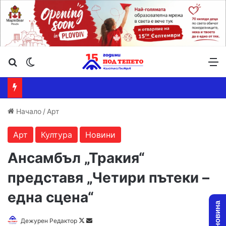
Търсене ...
Switch skin
М
Начало
/
Арт
Арт
Култура
Новини
Ансамбъл „Тракия“
представя „Четири пътеки –
една сцена“
Follow
Send
Дежурен Редактор