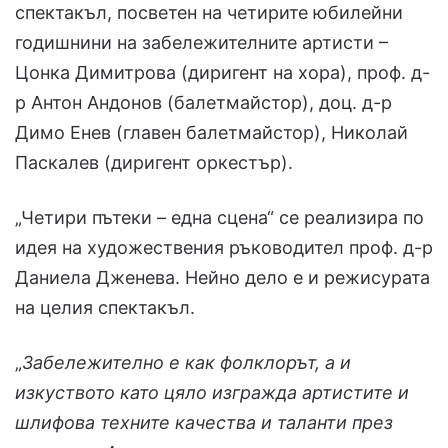
спектакъл, посветен на четирите юбилейни
годишнини на забележителните артисти –
Цонка Димитрова (диригент на хора), проф. д-
р Антон Андонов (балетмайстор), доц. д-р
Димо Енев (главен балетмайстор), Николай
Паскалев (диригент оркестър).
„Четири пътеки – една сцена“ се реализира по
идея на художествения ръководител проф. д-р
Даниела Дженева. Нейно дело е и режисурата
на целия спектакъл.
„
Забележително е как фолклорът, а и
изкуството като цяло изгражда артистите и
шлифова техните качества и таланти през