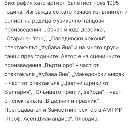
биография като артист-балетист през 1995
година. Изгражда се като изявен изпълнител и
солист на редица музикално-танцови
произведения: „Овчар и юда девойка“,
„Старинен танц“, „Пловдивски кокони“,
спектакълът „Хубава Яна“ и на много други
танци през годините. Автор е на сценичните
произведения „Върти оро“ – част от
спектакъла „Хубава Яна“, „Македонски мерак“
– част от спектакъла „Цветни щрихи от
България“, „Слънцето трепти, зайода“ – част
от спектакъла „В делник и празник“.
Преподавател и Заместник-ректор в АМТИИ
„Проф. Асен Диамандиев“, Пловдив.