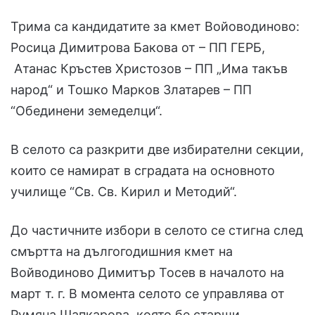
Трима са кандидатите за кмет Войоводиново:
Росица Димитрова Бакова от – ПП ГЕРБ,
Атанас Кръстев Христозов – ПП „Има такъв
народ“ и Тошко Марков Златарев – ПП
“Обединени земеделци“.
В селото са разкрити две избирателни секции,
които се намират в сградата на основното
училище “Св. Св. Кирил и Методий“.
До частичните избори в селото се стигна след
смъртта на дългогодишния кмет на
Войводиново Димитър Тосев в началото на
март т. г. В момента селото се управлява от
Румяна Шапкарова, която бе старши