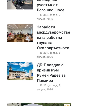
участък от
Рогошко шосе
16:34ч, сряда, 5
август, 2026
Заработи
междуведомстве
ната работна
група за
Околовръстното
16:29ч, сряда, 5
август, 2026
ДБ-Пловдив с
призив към
Румен Радев за
Панаира
16:25ч, сряда, 5
август, 2026