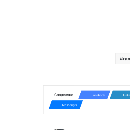
га
Споделяне
Facebook
Link
Messenger