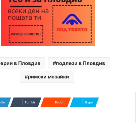
лерии в Пловдив
подлези в Пловдив
римски мозайки
edIn
Tumblr
Reddit
Skype