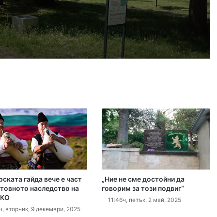
жертвата
, 2026
Версия: Убийството на Младежкия хълм заради сексуалната ориентация на жертвата
 2026
ния в нарушения в квартал Капана
, 2026
ия участък от Рогошко шосе
ската гайда вече е част
„Ние не сме достойни да
 2026
етовното наследство на
говорим за този подвиг“
КО
Заработи междуведомствената работна група за Околовръстното
11:46ч, петък, 2 май, 2025
ч, вторник, 9 декември, 2025