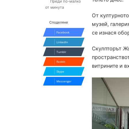
Преди по-малко
от минута
От културното
Споделяне
музей, галери
се изнася обо
Facebook
LinkedIn
Скулпторът
Ж
Tumblr
пространствот
Reddit
витрините и в
Skype
Messenger