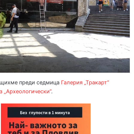
бщихме преди седмица
Галерия „Тракарт“
з „Археологически”
.