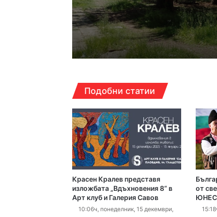
18:39ч, сряда, 5 август
17:03ч, сряда, 5 август,
Подобни статии
Спипаха шест заведе
16:34ч, сряда, 5 август
Асфалтират последн
Красен Кралев представя
Българ
16:29ч, сряда, 5 август,
изложбата „Вдъхновения 8“ в
от св
Арт клуб и Галерия Савов
ЮНЕС
10:06ч, понеделник, 15 декември,
15:18