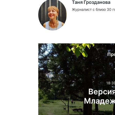
Таня Грозданова
Журналист с близо 30 г
Website
Facebook
X
YouTube
Instag
Пр
18:3
Версия
Младеж
сексуалн