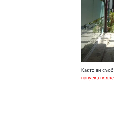
Както ви съо
напуска подле