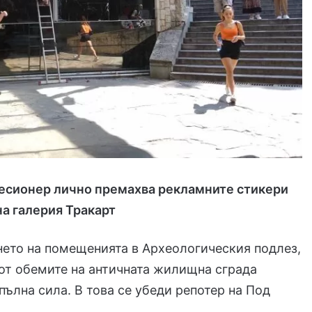
есионер лично премахва рекламните стикери
на галерия Тракарт
ето на помещенията в Археологическия подлез,
 от обемите на античната жилищна сграда
 пълна сила. В това се убеди репотер на Под