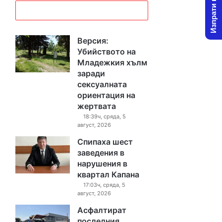
Изпрати новина
Версия:
Убийството на
Младежкия хълм
заради
сексуалната
ориентация на
жертвата
18:39ч, сряда, 5
август, 2026
Спипаха шест
заведения в
нарушения в
квартал Капана
17:03ч, сряда, 5
август, 2026
Асфалтират
последния