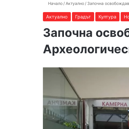
Начало
/
Актуално
/
Започна освобождав
Актуално
Градът
Култура
Н
Започна осво
Археологичес