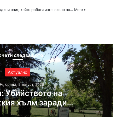
одини опит, който работи интензивно по…
More »
ram
очети следващото
Актуално
9ч, сряда, 5 август, 2026
: Убийството на
кия хълм заради
ата ориентация на