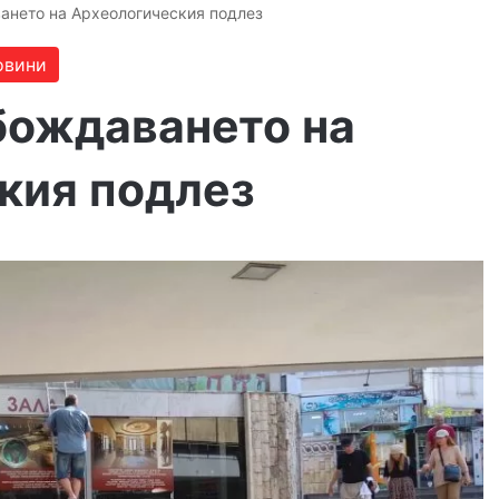
ането на Археологическия подлез
овини
бождаването на
кия подлез