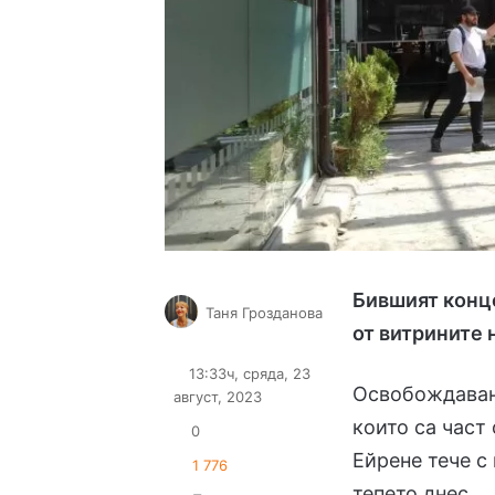
Бившият конц
Таня Грозданова
от витрините 
Follow
Send
on
an
13:33ч, сряда, 23
X
email
Освобождаван
август, 2023
които са част
0
Ейрене тече с
1 776
тепето днес.