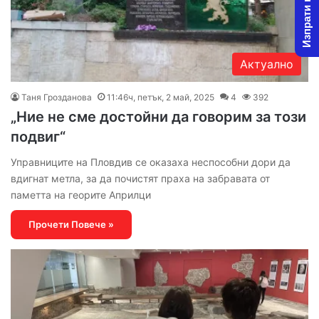
Изпрати новина
Актуално
Таня Грозданова
11:46ч, петък, 2 май, 2025
4
392
„Ние не сме достойни да говорим за този
подвиг“
Управниците на Пловдив се оказаха неспособни дори да
вдигнат метла, за да почистят праха на забравата от
паметта на георите Априлци
Прочети Повече »