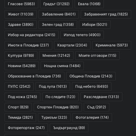
Гласове
(5983)
Градът
(31292)
Евала
(1068)
Живот
(11039)
Забавление
(8401)
Забравеният град
(1825)
Здраве
(3890)
Зелен град
(1358)
Избори
(5021)
Избор на редактора
(2415)
Изпод тепето
(4900)
Имоти в Пловдив
(237)
Квартали
(2304)
Криминале
(5973)
Култура
(9789)
Мнения
(12142)
Моите отговори
(115)
Новини
(54289)
Нощна смяна
(1484)
Образование в Пловдив
(736)
Община Пловдив
(2143)
ПУЛС
(2542)
Под лупа
(1613)
Под небето
(6493)
Под ножа
(2745)
По следите
(123)
Разследване
(1313)
Спорт
(829)
Спортен Пловдив
(820)
Съд
(2912)
Темида
(2821)
Туризъм
(323)
Фотогалерия
(174)
Фоторепортаж
(247)
Ъндърграунд
(89)