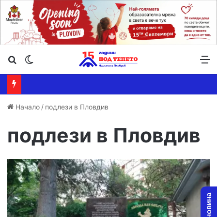
Търсене ...
Switch skin
М
Начало
/
подлези в Пловдив
подлези в Пловдив