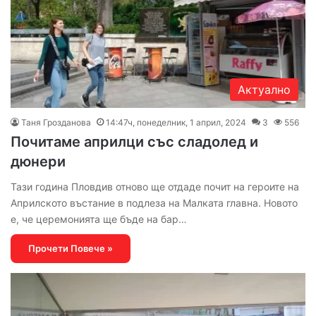
Актуално
Таня Грозданова
14:47ч, понеделник, 1 април, 2024
3
556
Почитаме априлци със сладолед и
дюнери
Тази година Пловдив отново ще отдаде почит на героите на
Априлското въстание в подлеза на Малката главна. Новото
е, че церемонията ще бъде на бар…
Прочети Повече »