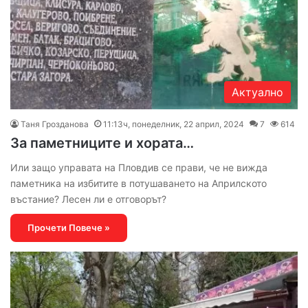
Актуално
Таня Грозданова
11:13ч, понеделник, 22 април, 2024
7
614
За паметниците и хората…
Или защо управата на Пловдив се прави, че не вижда
паметника на избитите в потушаването на Априлското
въстание? Лесен ли е отговорът?
Прочети Повече »