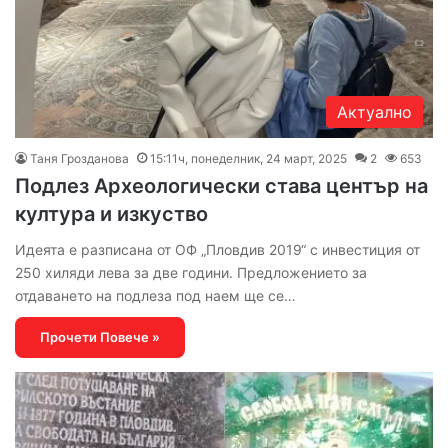
Актуално
Таня Грозданова
15:11ч, понеделник, 24 март, 2025
2
653
Подлез Археологически става център на
култура и изкуство
Идеята е разписана от ОФ „Пловдив 2019“ с инвестиция от
250 хиляди лева за две години. Предложението за
отдаването на подлеза под наем ще се…
Прочети Повече »