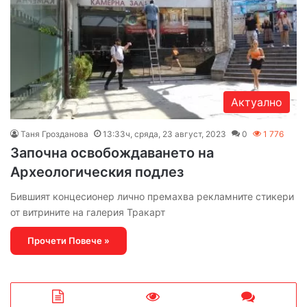
Актуално
Таня Грозданова
13:33ч, сряда, 23 август, 2023
0
1 776
Започна освобождаването на
Археологическия подлез
Бившият концесионер лично премахва рекламните стикери
от витрините на галерия Тракарт
Прочети Повече »