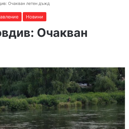
див: Очакван летен дъжд
бавление
Новини
овдив: Очакван