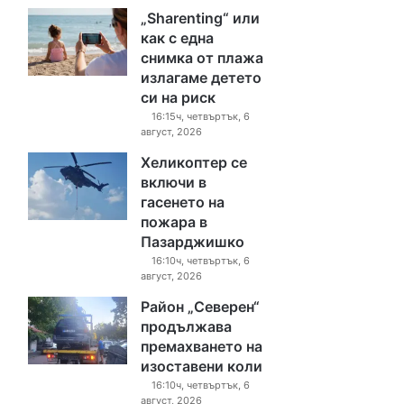
„Sharenting“ или
как с една
снимка от плажа
излагаме детето
си на риск
16:15ч, четвъртък, 6
август, 2026
Хеликоптер се
включи в
гасенето на
пожара в
Пазарджишко
16:10ч, четвъртък, 6
август, 2026
Район „Северен“
продължава
премахването на
изоставени коли
16:10ч, четвъртък, 6
август, 2026