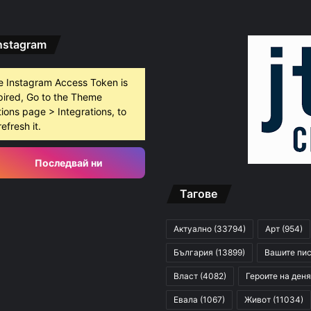
nstagram
густ, 2026
Служители на община Сопот спасиха бедстващо щъркелче
e Instagram Access Token is
pired, Go to the Theme
ions page > Integrations, to
густ, 2026
refresh it.
н на изкуствата превзема Пловдив
Последвай ни
Тагове
густ, 2026
ите остават само в евро
Актуално
(33794)
Арт
(954)
България
(13899)
Вашите пи
Власт
(4082)
Героите на деня
Евала
(1067)
Живот
(11034)