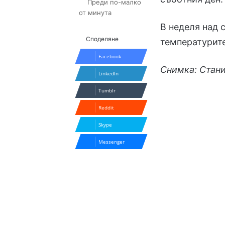
Преди по-малко
от минута
В неделя над 
Споделяне
температурите
Facebook
Снимка: Стан
LinkedIn
Tumblr
Reddit
Skype
Messenger