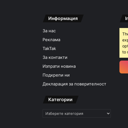
Информация
I
15:05ч, четвъртък, 6 ав
За нас
Th
Реклама
ex
opt
TakTak
14:19ч, четвъртък, 6 ав
to 
22-рият Есенен сало
За контакти
Изпрати новина
Подкрепи ни
14:13ч, четвъртък, 6 ав
Декларация за поверителност
Етикетите в магазин
Категории
Категории