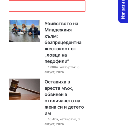
Изпрати новина
Убийството на
Младежкия
хълм:
безпрецедентна
жестокост от
„ловци на
педофили“
17:06ч, четвъртък, 6
август, 2026
Оставиха в
ареста мъж,
обвинен в
отвличането на
жена си и детето
им
16:40ч, четвъртък, 6
август, 2026