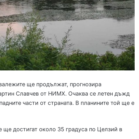
 валежите ще продължат, прогнозира
артин Славчев от НИМХ. Очаква се летен дъжд
падните части от страната. В планините той ще е
 ще достигат около 35 градуса по Целзий в