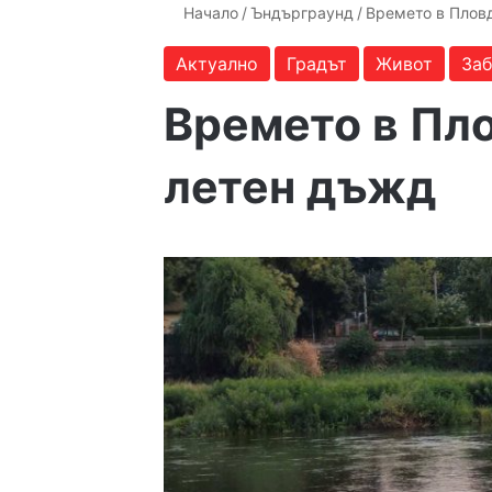
Начало
/
Ъндърграунд
/
Времето в Плов
Актуално
Градът
Живот
За
Времето в Пл
летен дъжд