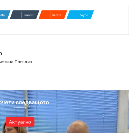
edIn
Tumblr
Reddit
Skype
р
аистина Пловдив
ram
очети следващото
Актуално