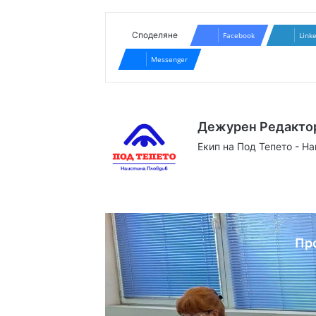
Споделяне
Facebook
Link
Messenger
Дежурен Редакто
Екип на Под Тепето - Н
Website
Facebook
X
YouTube
Instag
Пр