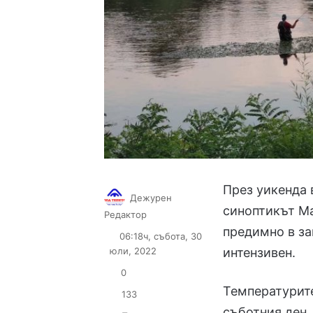
През уикенда
Дежурен
синоптикът М
Follow
Send
Редактор
on
an
предимно в за
06:18ч, събота, 30
X
email
юли, 2022
интензивен.
0
Температурите
133
съботния ден.