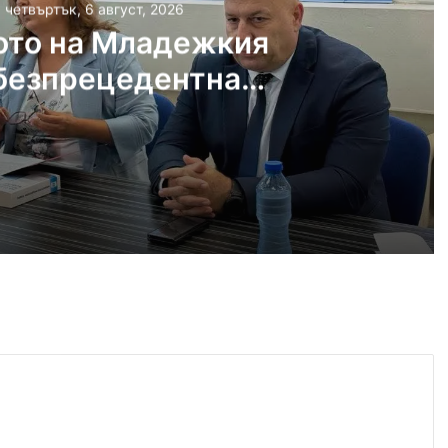
, четвъртък, 6 август, 2026
ото на Младежкия
безпрецедентна
ост от „ловци на
педофили“
густ, 2026
Убийството на Младежкия хълм: безпрецедентна жестокост от „ловци на педофили“
густ, 2026
Оставиха в ареста мъж, обвинен в отвличането на жена си и детето им
густ, 2026
„Sharenting“ или как с една снимка от плажа излагаме детето си на риск