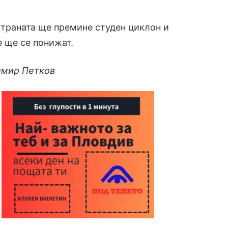
страната ще премине студен циклон и
 ще се понижат.
имир Петков