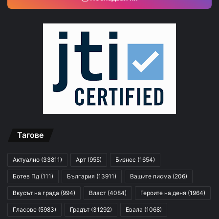
Тагове
Актуално
(33811)
Арт
(955)
Бизнес
(1654)
Ботев Пд
(111)
България
(13911)
Вашите писма
(206)
Вкусът на града
(994)
Власт
(4084)
Героите на деня
(1964)
Гласове
(5983)
Градът
(31292)
Евала
(1068)