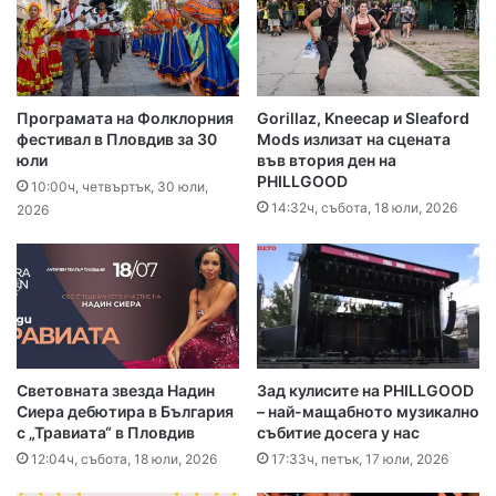
Програмата на Фолклорния
Gorillaz, Kneecap и Sleaford
фестивал в Пловдив за 30
Mods излизат на сцената
юли
във втория ден на
PHILLGOOD
10:00ч, четвъртък, 30 юли,
14:32ч, събота, 18 юли, 2026
2026
Световната звезда Надин
Зад кулисите на PHILLGOOD
Сиера дебютира в България
– най-мащабното музикално
с „Травиата“ в Пловдив
събитие досега у нас
12:04ч, събота, 18 юли, 2026
17:33ч, петък, 17 юли, 2026