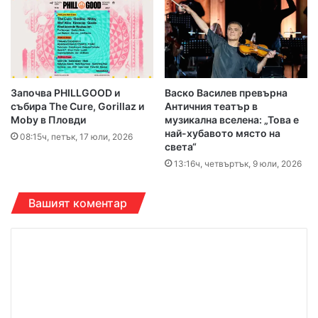
Започва PHILLGOOD и
Васко Василев превърна
събира The Cure, Gorillaz и
Античния театър в
Moby в Пловди
музикална вселена: „Това е
най-хубавото място на
08:15ч, петък, 17 юли, 2026
света“
13:16ч, четвъртък, 9 юли, 2026
Вашият коментар
К
о
м
е