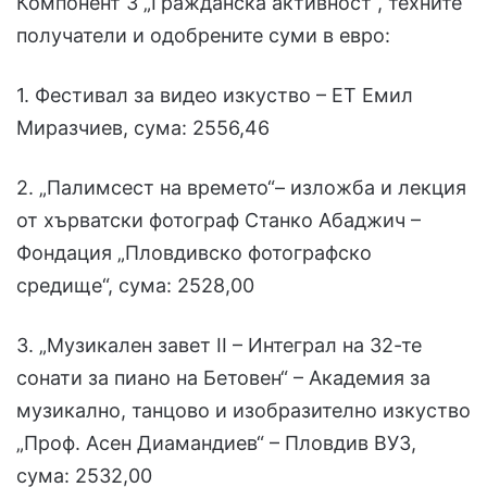
Компонент 3 „Гражданска активност“, техните
получатели и одобрените суми в евро:
1. Фестивал за видео изкуство – ЕТ Емил
Миразчиев, сума: 2556,46
2. „Палимсест на времето“– изложба и лекция
от хърватски фотограф Станко Абаджич –
Фондация „Пловдивско фотографско
средище“, сума: 2528,00
3. „Музикален завет II – Интеграл на 32-те
сонати за пиано на Бетовен“ – Академия за
музикално, танцово и изобразително изкуство
„Проф. Асен Диамандиев“ – Пловдив ВУЗ,
сума: 2532,00