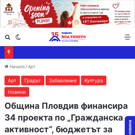
Търсене ...
Switch skin
М
Начало
/
Арт
Арт
Градът
Забавление
Култура
Новини
Община Пловдив финансира
34 проекта по „Гражданска
активност“, бюджетът за