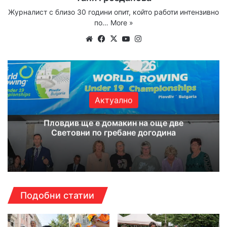
Журналист с близо 30 години опит, който работи интензивно
по…
More »
Website
Facebook
X
YouTube
Instagram
Актуално
Пловдив ще е домакин на още две
Световни по гребане догодина
Подобни статии