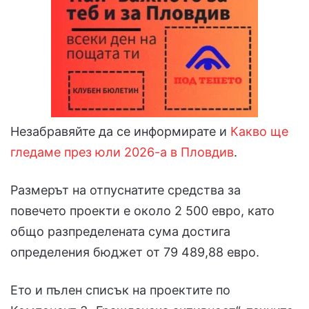
Незабравяйте да се информирате и
Какво ще
гледаме през юли 2026-а в Пловдив
.
Размерът на отпуснатите средства за
повечето проекти е около 2 500 евро, като
общо разпределената сума достига
определения бюджет от 79 489,88 евро.
Ето и пълен списък на проектите по