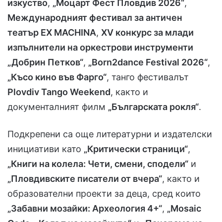
изкуство
,
„Моцарт Фест Пловдив 2026“
,
Международният фестивал за античен
театър EX MACHINA
,
XV конкурс за млади
изпълнители на оркестрови инструменти
„Добрин Петков“
,
„Born2dance Festival 2026“
,
„Късо кино във Фарго“
, танго фестивалът
Plovdiv Tango Weekend
, както и
документалният филм
„Българската рокля“
.
Подкрепени са още литературни и издателски
инициативи като
„Критически страници“
,
„Книги на колела: Чети, смени, сподели“
и
„Пловдивските писатели от вчера“
, както и
образователни проекти за деца, сред които
„Забавни мозайки: Археология 4+“
,
„Mosaic