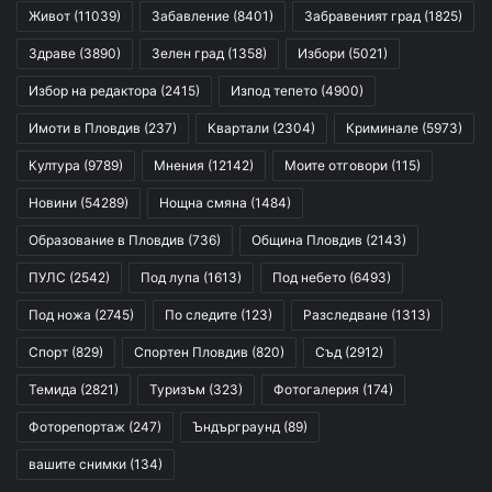
Живот
(11039)
Забавление
(8401)
Забравеният град
(1825)
Здраве
(3890)
Зелен град
(1358)
Избори
(5021)
Избор на редактора
(2415)
Изпод тепето
(4900)
Имоти в Пловдив
(237)
Квартали
(2304)
Криминале
(5973)
Култура
(9789)
Мнения
(12142)
Моите отговори
(115)
Новини
(54289)
Нощна смяна
(1484)
Образование в Пловдив
(736)
Община Пловдив
(2143)
ПУЛС
(2542)
Под лупа
(1613)
Под небето
(6493)
Под ножа
(2745)
По следите
(123)
Разследване
(1313)
Спорт
(829)
Спортен Пловдив
(820)
Съд
(2912)
Темида
(2821)
Туризъм
(323)
Фотогалерия
(174)
Фоторепортаж
(247)
Ъндърграунд
(89)
вашите снимки
(134)