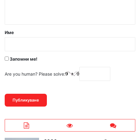
н
т
а
р
Име
:
*
Запомни ме!
Are you human? Please solve: