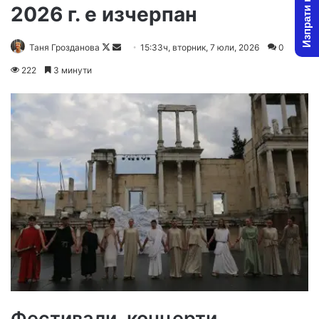
Изпрати новина
2026 г. е изчерпан
Follow
Send
Таня Грозданова
15:33ч, вторник, 7 юли, 2026
0
on
an
222
3 минути
X
email
Фестивали, концерти,