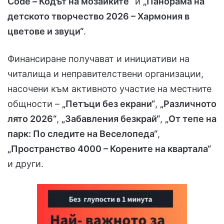
Code – Кодът на мозайките“
и
„Панорама на
детското творчество 2026 – Хармония в
цветове и звуци“
.
Финансиране получават и инициативи на
читалища и неправителствени организации,
насочени към активното участие на местните
общности –
„Петъци без екрани“
,
„Различното
лято 2026“
,
„Забавления безкрай“
,
„От тепе на
парк: По следите на Веселопеда“
,
„Пространство 4000 – Корените на квартала“
и други.