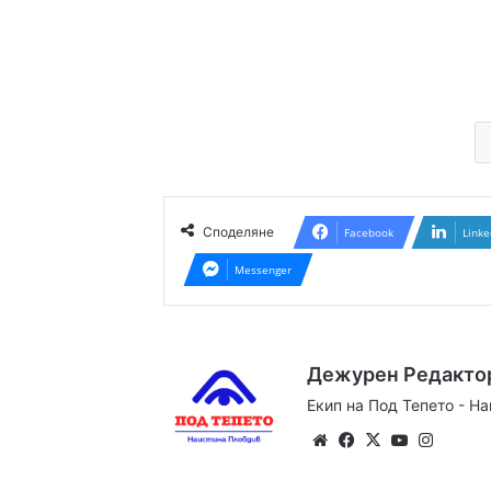
Споделяне
Facebook
Linke
Messenger
Дежурен Редакто
Екип на Под Тепето - Н
Website
Facebook
X
YouTube
Instag