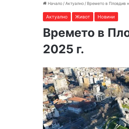
Начало
/
Актуално
/
Времето в Пловдив н
Актуално
Живот
Новини
Времето в Пло
2025 г.