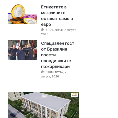
Етикетите в
магазините
остават само в
евро
16:10ч, петък, 7 август,
2026
Специален гост
от Бразилия
посети
пловдивските
пожарникари
16:00ч, петък, 7
август, 2026