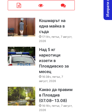
Изпрати новина
Кошмарът на
една майка в
съда
17:14ч, петък, 7 август,
2026
Над 5 кг
наркотици
иззети в
Пловдивско за
месец
16:38ч, петък, 7
август, 2026
Какво да правим
в Пловдив
(07.08– 13.08)
16:16ч, петък, 7 август,
2026