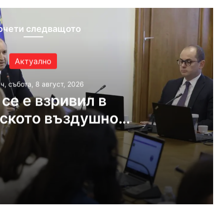
очети следващото
Актуално
ч, събота, 8 август, 2026
се е взривил в
ското въздушно
остранство
, 2026
 българското въздушно пространство