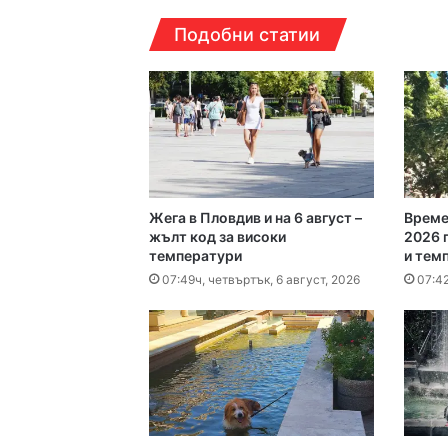
12:14ч, събота, 8 август
Подобни статии
12:05ч, събота, 8 август
Чанове и вувузели о
Жега в Пловдив и на 6 август –
Време
11:52ч, събота, 8 август
жълт код за високи
2026 г
температури
и тем
Пожар изпепели 350
07:49ч, четвъртък, 6 август, 2026
07:42
08:30ч, събота, 8 авгус