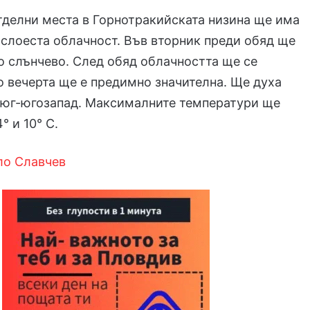
тделни места в Горнотракийската низина ще има
 слоеста облачност. Във вторник преди обяд ще
 слънчево. След обяд облачността ще се
о вечерта ще е предимно значителна. Ще духа
 юг-югозапад. Максималните температури ще
° и 10° С.
ло Славчев