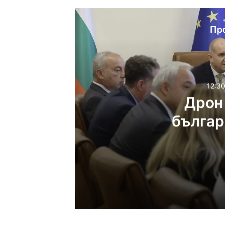
Пр
12:30
Дрон 
българ
пр
12:30ч, събота, 8 август
Дрон се е взривил в