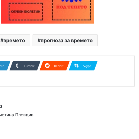
времето
прогноза за времето
dIn
Tumblr
Reddit
Skype
р
аистина Пловдив
ram