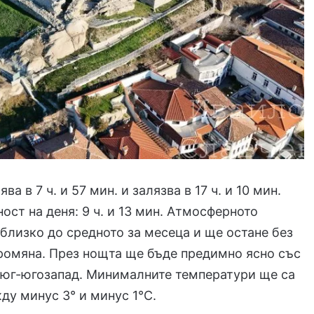
ва в 7 ч. и 57 мин. и залязва в 17 ч. и 10 мин.
ст на деня: 9 ч. и 13 мин. Атмосферното
 близко до средното за месеца и ще остане без
ромяна. През нощта ще бъде предимно ясно със
 юг-югозапад. Минималните температури ще са
у минус 3° и минус 1°С.