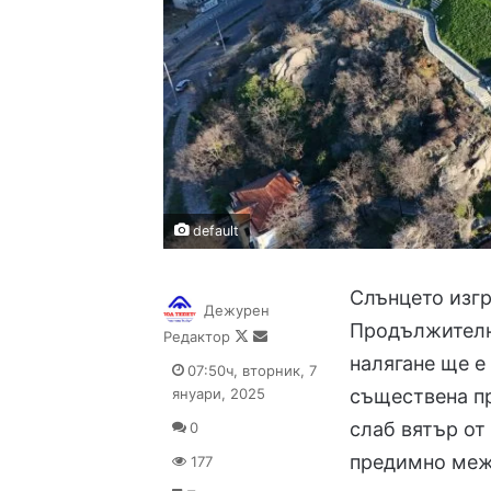
default
Слънцето изгря
Дежурен
Продължително
Follow
Send
Редактор
on
an
налягане ще е
07:50ч, вторник, 7
X
email
януари, 2025
съществена п
слаб вятър от
0
предимно межд
177