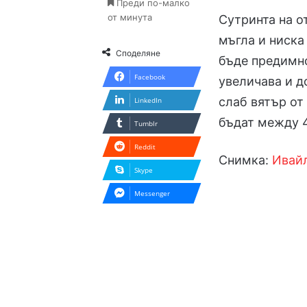
Преди по-малко
от минута
Сутринта на о
мъгла и ниска
Споделяне
бъде предимно
Facebook
увеличава и д
слаб вятър от
LinkedIn
бъдат между 4
Tumblr
Reddit
Снимка:
Ивай
Skype
Messenger