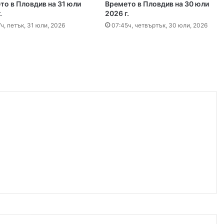
 2026
то в Пловдив на 31 юли
Времето в Пловдив на 30 юли
.
2026 г.
айка в съда
ч, петък, 31 юли, 2026
07:45ч, четвъртък, 30 юли, 2026
 2026
иззети в Пловдивско за месец
 2026
ловдив (07.08– 13.08)
 2026
ите остават само в евро
 2026