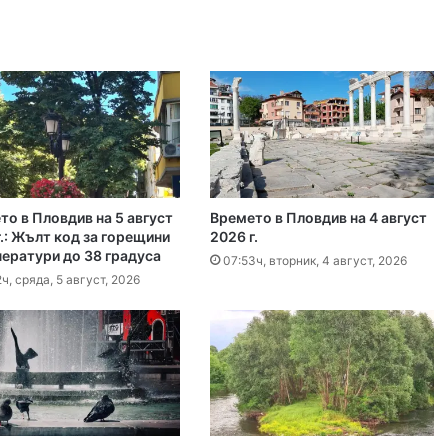
, 2026
Българка във финал B на Световното по гребане в Пловдив
, 2026
гласят трибуните на Гребния канал
то в Пловдив на 5 август
Времето в Пловдив на 4 август
, 2026
.: Жълт код за горещини
2026 г.
ператури до 38 градуса
0 декара край Първомай
07:53ч, вторник, 4 август, 2026
ч, сряда, 5 август, 2026
т, 2026
График за миенето на пловдивските улици от 10 до 14 август