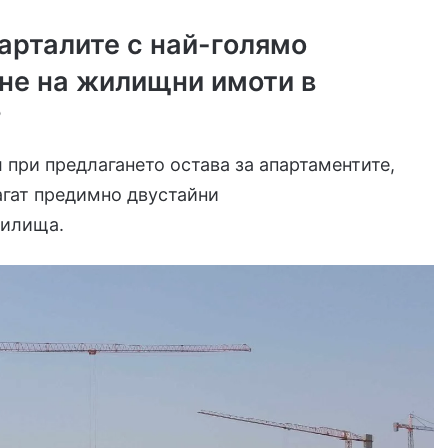
варталите с най-голямо
не на жилищни имоти в
?
 при предлагането остава за апартаментите,
агат предимно двустайни
жилища.