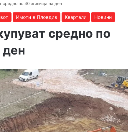
т средно по 40 жилища на ден
вот
Имоти в Пловдив
Квартали
Новини
купуват средно по
 ден