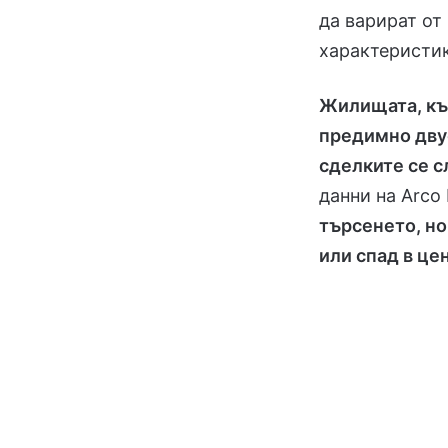
да варират от
характеристик
Жилищата, към
предимно дву
сделките се с
данни на Arco 
търсенето, но
или спад в це