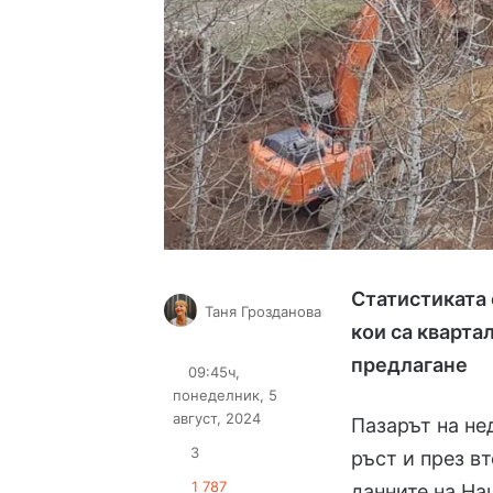
Статистиката 
Таня Грозданова
кои са кварта
Follow
Send
on
an
предлагане
09:45ч,
X
email
понеделник, 5
август, 2024
Пазарът на не
3
ръст и през в
1 787
данните на На