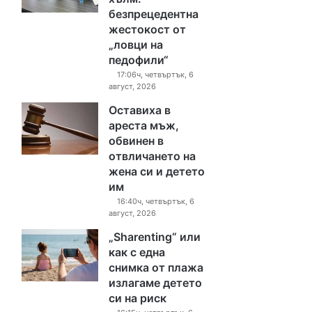
безпрецедентна
жестокост от
„ловци на
педофили“
17:06ч, четвъртък, 6
август, 2026
Оставиха в
ареста мъж,
обвинен в
отвличането на
жена си и детето
им
16:40ч, четвъртък, 6
август, 2026
„Sharenting“ или
как с една
снимка от плажа
излагаме детето
си на риск