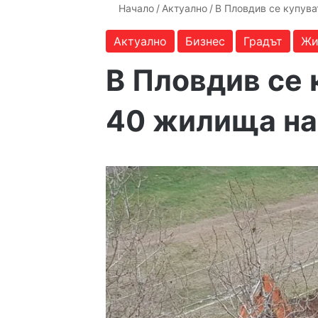
Начало
/
Актуално
/
В Пловдив се купува
Актуално
Бизнес
Градът
Жи
В Пловдив се 
40 жилища на