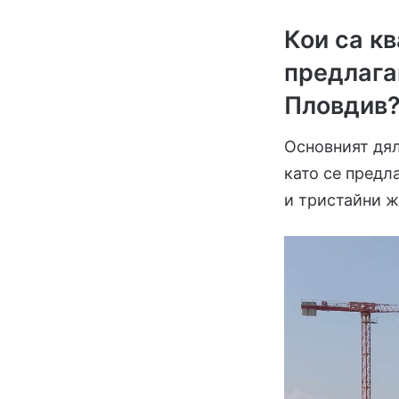
Кои са к
предлага
Пловдив
Основният дял
като се предл
и тристайни 