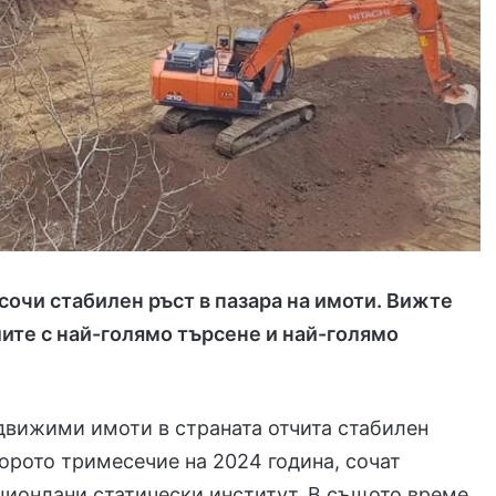
сочи стабилен ръст в пазара на имоти. Вижте
лите с най-голямо търсене и най-голямо
движими имоти в страната отчита стабилен
торото тримесечие на 2024 година, сочат
ционлани статически институт. В същото време