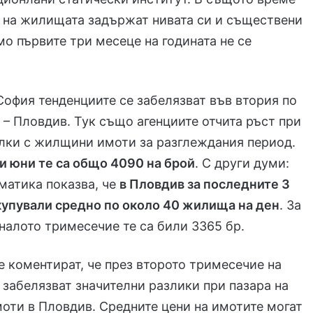
 на жилищата задържат нивата си и съществени
о първите три месеце на годината не се
София тенденциите се забелязват във втория по
 – Пловдив. Тук също агенциите отчита ръст при
лки с жилщини имоти за разглеждания период.
 и юни те са общо 4090 на брой
. С други думи:
матика показва, че
в Пловдив за последните 3
купували средно по около 40 жилища на ден
. За
налото тримесечие те са били 3365 бр.
 коментират, че през второто тримесечие на
е забелязват значителни разлики при пазара на
ти в Пловдив. Средните цени на имотите могат