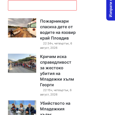
Изпрати новина
Пожарникари
спасиха дете от
водите на язовир
край Пловдив
22:34ч, четвъртък, 6
август, 2026
Кричим иска
справедливост
за жестоко
убития на
Младежки хълм
Георги
22:15ч, четвъртък, 6
август, 2026
Убийството на
Младежкия
хълм: