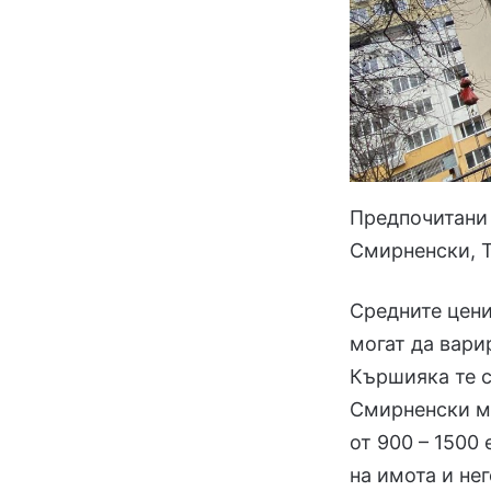
Предпочитани 
Смирненски, Т
Средните цени
могат да варир
Кършияка те с
Смирненски ме
от 900 – 1500
на имота и не