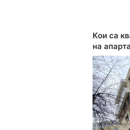
Кои са к
на апарт