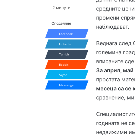
2 минути
средните цени
промени спрям
Споделяне
наблюдават.
Facebook
Веднага след 
LinkedIn
големина град
Tumblr
вписаните сде
Reddit
За април, май
Skype
простата мате
Messenger
месеца са се 
сравнение, ми
Специалистите
годината не с
недвижими имо