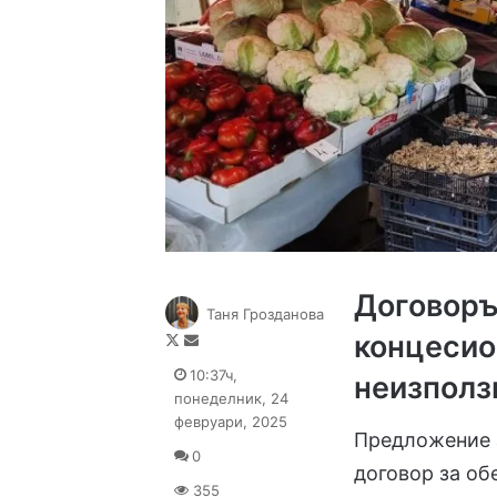
Договоръ
Таня Грозданова
концесио
Follow
Send
on
an
10:37ч,
неизполз
X
email
понеделник, 24
февруари, 2025
Предложение 
0
договор за обе
355