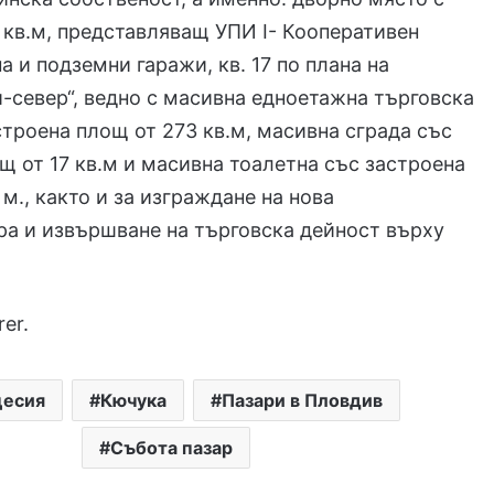
 кв.м, представляващ УПИ I- Кооперативен
а и подземни гаражи, кв. 17 по плана на
-север“, ведно с масивна едноетажна търговска
строена площ от 273 кв.м, масивна сграда със
щ от 17 кв.м и масивна тоалетна със застроена
 м., както и за изграждане на нова
а и извършване на търговска дейност върху
rer.
цесия
Кючука
Пазари в Пловдив
Събота пазар