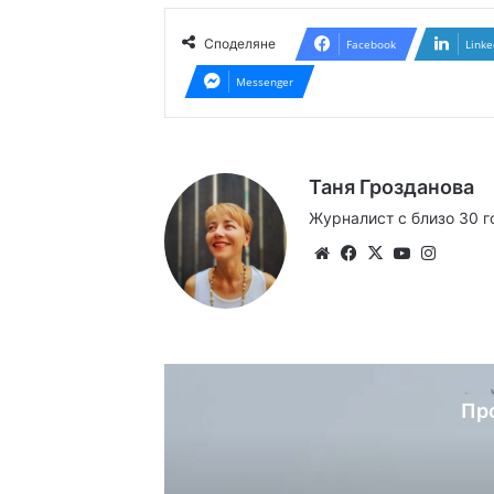
Споделяне
Facebook
Linke
Messenger
Таня Грозданова
Журналист с близо 30 г
Website
Facebook
X
YouTube
Instag
Пр