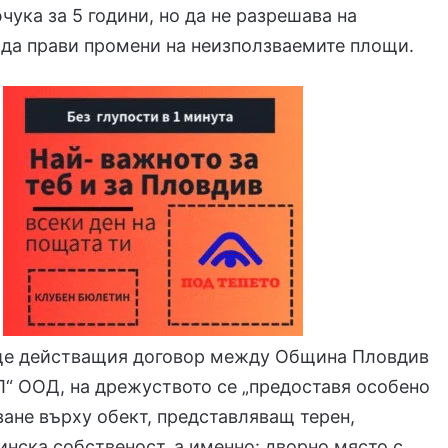
ука за 5 години, но да не разрешава на
да прави промени на неизползваемите площи.
ще действащия договор между Община Пловдив
“ ООД, на дрежуството се „предоставя особено
ване върху обект, представляващ терен,
нска собственост, а именно: дворно място с