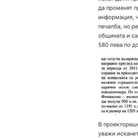
да променят п
информация, ч
печалба, но р
общината и са
580 лева по д
В проектореше
уважи исканет