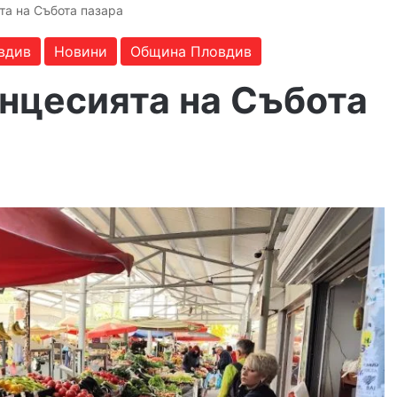
та на Събота пазара
вдив
Новини
Община Пловдив
нцесията на Събота