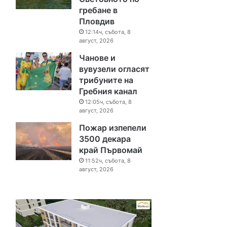
гребане в
Пловдив
12:14ч, събота, 8
август, 2026
Чанове и
вувузели огласят
трибуните на
Гребния канал
12:05ч, събота, 8
август, 2026
Пожар изпепели
3500 декара
край Първомай
11:52ч, събота, 8
август, 2026