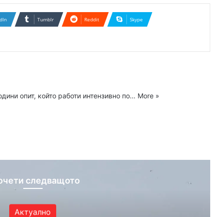
dIn
Tumblr
Reddit
Skype
одини опит, който работи интензивно по…
More »
ram
очети следващото
Актуално