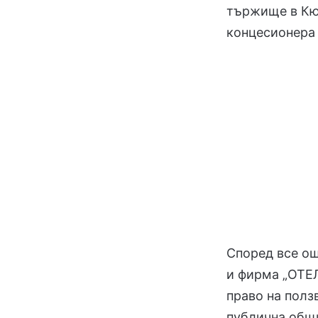
тържище в Кюч
концесионера 
Според все о
и фирма „ОТЕЛ
право на полз
публична общи