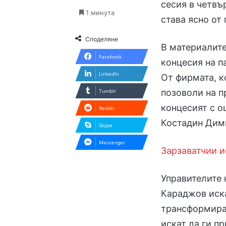
сесия в четвъ
1 минута
става ясно от
Споделяне
В материалите
Facebook
концесия на п
LinkedIn
От фирмата, ко
позоволи на п
Tumblr
концесият с о
Reddit
Костадин Дим
Skype
Messenger
Зарзаватчии и
Управителите 
Караджов иск
трансформират
искат да ги п