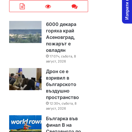
Изпрати новина
6000 декара
горяха край
Асеновград,
пожарът е
овладян
17:07ч, събота, 8
август, 2026
Дрон се е
взривил в
българското
въздушно
пространство
12:30ч, събота, 8
август, 2026
Българка във
финал B на
Световното по