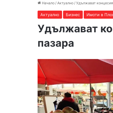
Начало
/
Актуално
/
Удължават концесия
Актуално
Бизнес
Имоти в Пло
Удължават ко
пазара