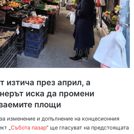
т изтича през април, а
нерът иска да промени
ваемите площи
за изменение и допълнение на концесионния
кт „
Събота пазар
“ ще гласуват на предстоящата