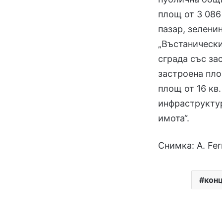
площ от 3 086
пазар, зеленин
„Въстанически
сграда със за
застроена пло
площ от 16 кв.
инфраструктур
имота“.
Снимка: A. Fer
кон