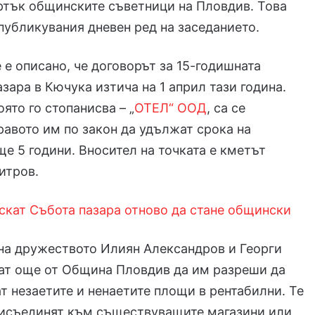
ртък общинските съветници на Пловдив. Това
 публикувания дневен ред на заседанието.
 е описано, че договорът за 15-годишната
азара в Кючука изтича на 1 април тази година.
ято го стопанисва – „
ОТЕЛ“ ООД
, са се
равото им по закон да удължат срока на
ще 5 години. Вносител на точката е кметът
итров.
скат Събота пазара отново да стане общински
на дружеството Илиян Александров и Георги
ат още от Община Пловдив да им разреши да
 незаетите и ненаетите площи в рентабилни. Те
рисъединят към съществуващите магазини или