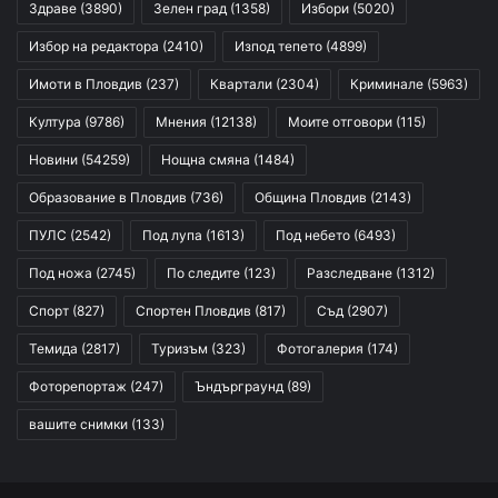
Здраве
(3890)
Зелен град
(1358)
Избори
(5020)
Избор на редактора
(2410)
Изпод тепето
(4899)
Имоти в Пловдив
(237)
Квартали
(2304)
Криминале
(5963)
Култура
(9786)
Мнения
(12138)
Моите отговори
(115)
Новини
(54259)
Нощна смяна
(1484)
Образование в Пловдив
(736)
Община Пловдив
(2143)
ПУЛС
(2542)
Под лупа
(1613)
Под небето
(6493)
Под ножа
(2745)
По следите
(123)
Разследване
(1312)
Спорт
(827)
Спортен Пловдив
(817)
Съд
(2907)
Темида
(2817)
Туризъм
(323)
Фотогалерия
(174)
Фоторепортаж
(247)
Ъндърграунд
(89)
вашите снимки
(133)