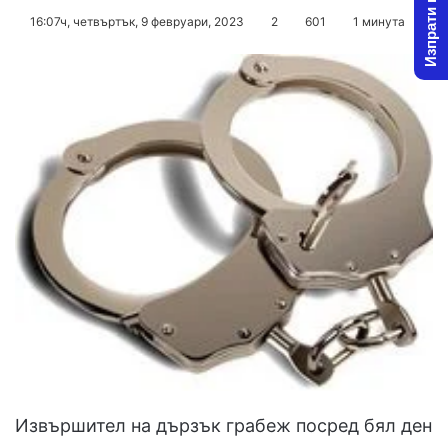
Изпрати новина
on
an
16:07ч, четвъртък, 9 февруари, 2023
2
601
1 минута
X
email
Извършител на дързък грабеж посред бял ден