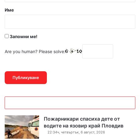
р
Име
:
*
Запомни ме!
Are you human? Please solve:
Пожарникари спасиха дете от
водите на язовир край Пловдив
22:34ч, четвъртък, 6 август, 2026