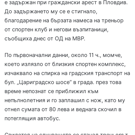
е задържан при граждански арест в Пловдив.
До задържането му се е стигнало,
благодарение на бързата намеса на треньор
от спортен клуб и негови възпитаници,
съобщиха днес от ОД на МВР.
По първоначални данни, около 11 ч., момче,
което излязло от близкия спортен комплекс,
изчаквало на спирка на градския транспорт на
бул. „Цариградско шосе“ в града. през това
време непознат се приближил към
непълнолетния и го заплашил с нож, като му
отнел сумата от 80 лева и веднага скочил в
потеглящия автобус.
Свидетел на случващото се станал треньорът