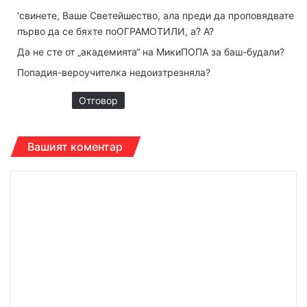
з
‘свинете, Ваше Светейшество, ала преди да проповядвате
а
първо да се бяхте поОГРАМОТИЛИ, а? А?
:
Да не сте от „академията“ на МикиПОПА за баш-будали?
Попадия-вероучителка недоизтрезняла?
Отговор
Вашият коментар
К
о
м
е
н
т
а