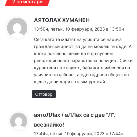
2 коментари
к
АЯТОЛАХ ХУМАНЕН
а
13:50ч, петък, 10 февруари, 2023 в 13:50ч
з
Сега като те млатят на улицата се нарича
а
граждански арест ,за да не можеш ги съди. А
:
колко по-лесно щеше да е да пуснем
революционната наравствена полиция . Сички
курветени по къщите , бабаитите избесени по
уличните стълбове , а едно здраво общество
щеше да ни дари с голям урожай ….
Отговор
аятоЛЛах / аЛЛах са с две "Л",
к
всезнайко!
а
17:44ч, петък, 10 февруари, 2023 в 17:44ч