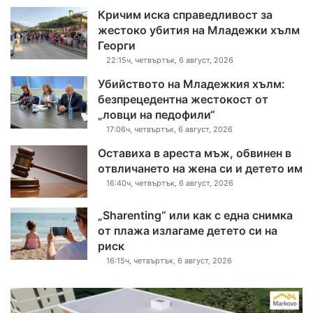
Кричим иска справедливост за
жестоко убития на Младежки хълм
Георги
22:15ч, четвъртък, 6 август, 2026
Убийството на Младежкия хълм:
безпрецедентна жестокост от
„ловци на педофили“
17:06ч, четвъртък, 6 август, 2026
Оставиха в ареста мъж, обвинен в
отвличането на жена си и детето им
16:40ч, четвъртък, 6 август, 2026
„Sharenting“ или как с една снимка
от плажа излагаме детето си на
риск
16:15ч, четвъртък, 6 август, 2026