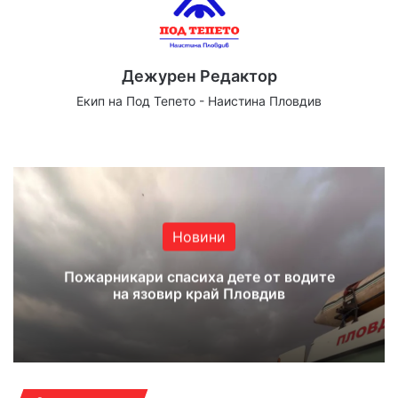
Дежурен Редактор
Екип на Под Тепето - Наистина Пловдив
Website
Facebook
X
YouTube
Instagram
Новини
Пожарникари спасиха дете от водите
на язовир край Пловдив