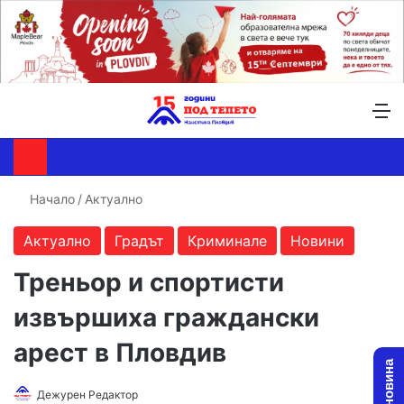
Търсене ...
Switch skin
М
Начало
/
Актуално
Актуално
Градът
Криминале
Новини
Треньор и спортисти
извършиха граждански
арест в Пловдив
Follow
Send
Дежурен Редактор