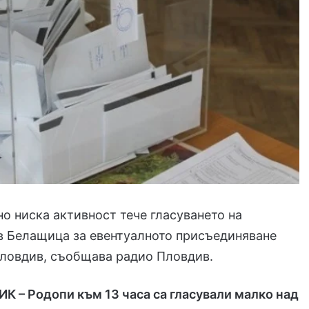
о ниска активност тече гласуването на
в Белащица за евентуалното присъединяване
ловдив, съобщава радио Пловдив.
ИК – Родопи към 13 часа са гласували малко над