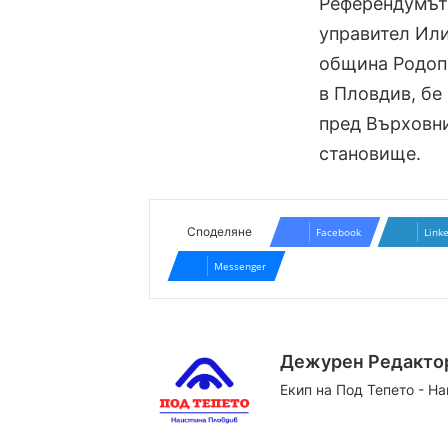
Референдумът 
управител Или
община Родоп
в Пловдив, бе
пред Върховни
становище.
Споделяне
Facebook
Link
Messenger
Дежурен Редакто
Екип на Под Тепето - Н
Website
Facebook
X
YouTube
Instag