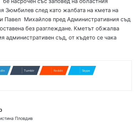
бе насрочен със заповед на областния
я Зюмбилев след като жалбата на кмета на
и Павел Михайлов пред Административния съд
 оставена без разглеждане. Кметът обжалва
я административен съд, от където се чака
edIn
Tumblr
Reddit
Skype
р
аистина Пловдив
ram