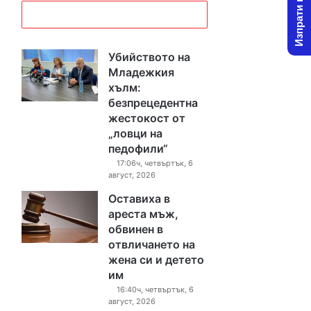
Изпрати новина
Убийството на
Младежкия
хълм:
безпрецедентна
жестокост от
„ловци на
педофили“
17:06ч, четвъртък, 6
август, 2026
Оставиха в
ареста мъж,
обвинен в
отвличането на
жена си и детето
им
16:40ч, четвъртък, 6
август, 2026