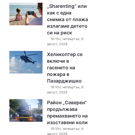
„Sharenting“ или
как с една
снимка от плажа
излагаме детето
си на риск
16:15ч, четвъртък, 6
август, 2026
Хеликоптер се
включи в
гасенето на
пожара в
Пазарджишко
16:10ч, четвъртък, 6
август, 2026
Район „Северен“
продължава
премахването на
изоставени коли
16:10ч, четвъртък, 6
август, 2026