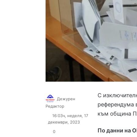
С изключителн
Дежурен
референдума 
Follow
Send
Редактор
on
an
към община П
16:03ч, неделя, 17
X
email
декември, 2023
По данни на О
0