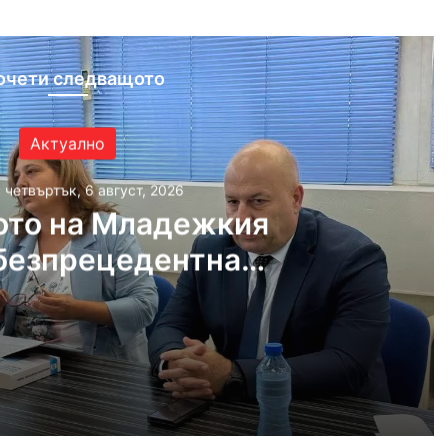
очети следващото
Актуално
, четвъртък, 6 август, 2026
ото на Младежкия
безпрецедентна
ост от „ловци на
педофили“
густ, 2026
Убийството на Младежкия хълм: безпрецедентна жестокост от „ловци на педофили“