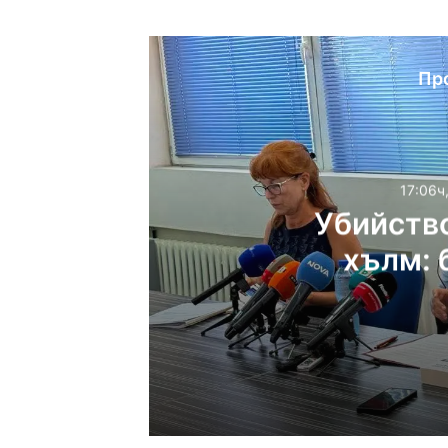
Пр
17:06ч
Убийств
хълм: 
жесток
17:06ч, четвъртък, 6 ав