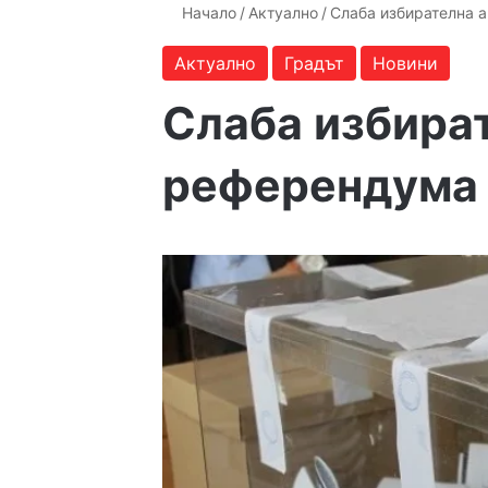
Начало
/
Актуално
/
Слаба избирателна 
Актуално
Градът
Новини
Слаба избират
референдума