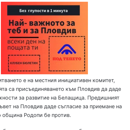
итването е на местния инициативен комитет,
ята са присъединяването към Пловдив да даде
жности за развитие на Белащица. Предишният
вет на Пловдив даде съгласие за приемане на
о община Родопи бе против.