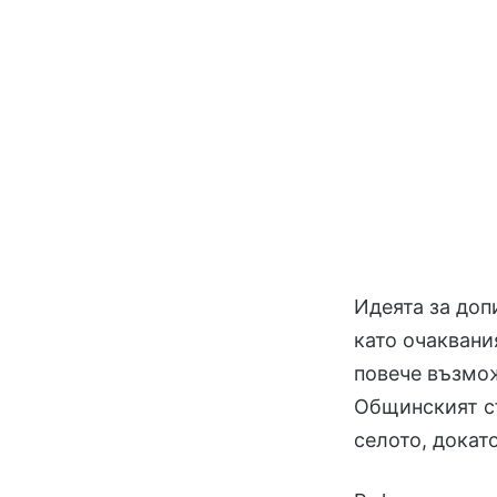
Идеята за доп
като очаквани
повече възмо
Общинският съ
селото, докат