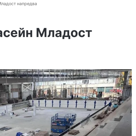
 Младост напредва
басейн Младост