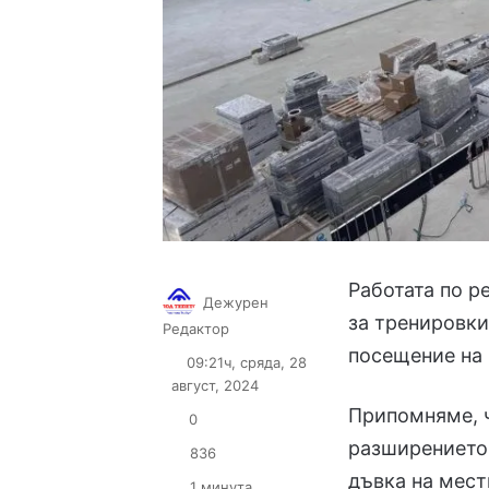
Работата по р
Дежурен
за тренировки
Follow
Send
Редактор
on
an
посещение на 
09:21ч, сряда, 28
X
email
август, 2024
Припомняме, 
0
разширението
836
дъвка на мест
1 минута