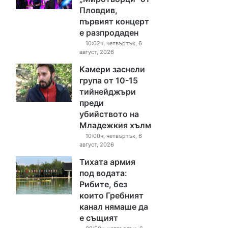
Пловдив,
първият концерт
е разпродаден
10:02ч, четвъртък, 6
август, 2026
Камери заснели
група от 10-15
тийнейджъри
преди
убийството на
Младежкия хълм
10:00ч, четвъртък, 6
август, 2026
Тихата армия
под водата:
Рибите, без
които Гребният
канал нямаше да
е същият