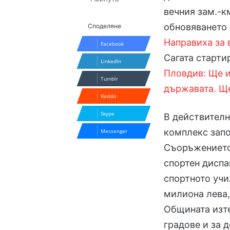
вечния зам.-к
обновяването 
Споделяне
Направиха за 
Facebook
Сагата старти
LinkedIn
Пловдив: Ще 
Tumblr
държавата. Ще
Reddit
Skype
В действителн
комплекс запо
Messenger
Съоръжението
спортен диспа
спортното учи
милиона лева,
Общината изте
градове и за 