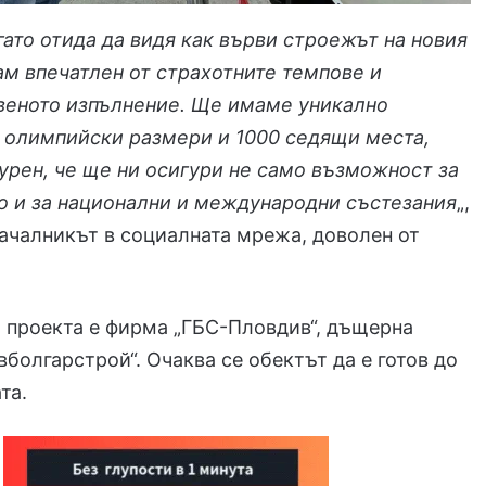
огато отида да видя как върви строежът на новия
ам впечатлен от страхотните темпове и
веното изпълнение. Ще имаме уникално
 олимпийски размери и 1000 седящи места,
урен, че ще ни осигури не само възможност за
о и за национални и международни състезания
„,
ачалникът в социалната мрежа, доволен от
 проекта е фирма „ГБС-Пловдив“, дъщерна
вболгарстрой“. Очаква се обектът да е готов до
та.