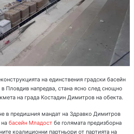
еконструкцията на единствения градски басейн
 в Пловдив напредва, стана ясно след снощно
кмета на града Костадин Димитров на обекта.
че в предишния мандат на Здравко Димитров
 на
басейн Младост
бе голямата предизборна
ните коалиционни партньори от партията на