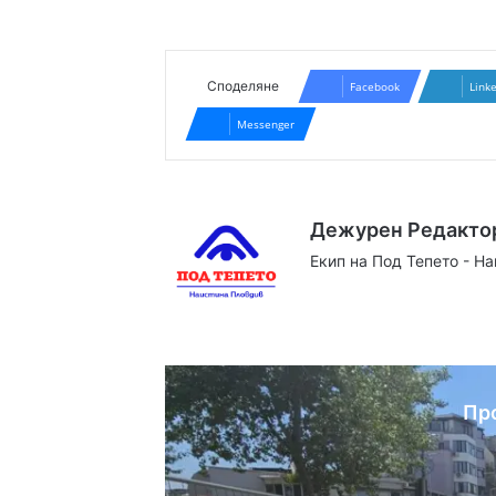
Споделяне
Facebook
Link
Messenger
Дежурен Редакто
Екип на Под Тепето - Н
Website
Facebook
X
YouTube
Instag
Пр