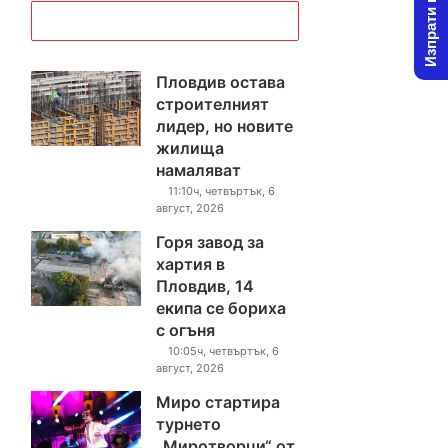
Изпрати новина
Пловдив остава
строителният
лидер, но новите
жилища
намаляват
11:10ч, четвъртък, 6
август, 2026
Горя завод за
хартия в
Пловдив, 14
екипа се бориха
с огъня
10:05ч, четвъртък, 6
август, 2026
Миро стартира
турнето
„Миротворци“ от