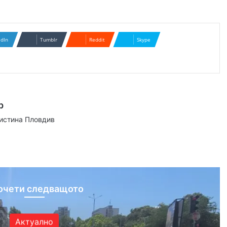
edIn
Tumblr
Reddit
Skype
р
аистина Пловдив
ram
очети следващото
Актуално