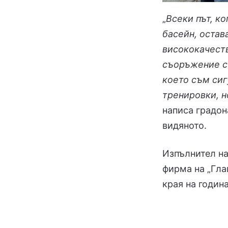
„
Всеки път, к
басейн, остав
висококачест
съоръжение с
което съм сиг
тренировки, н
написа градон
видяното.
Изпълнител на
фирма на „Гла
края на година