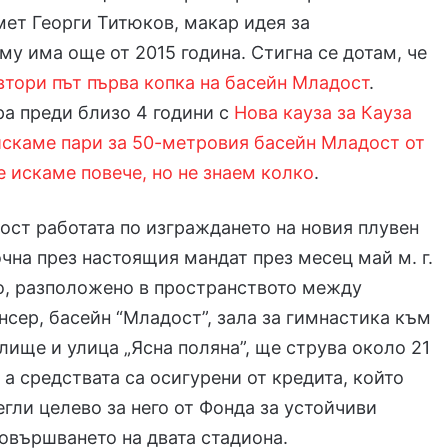
мет Георги Титюков, макар идея за
му има още от 2015 година. Стигна се дотам, че
втори път първа копка на басейн Младост
.
ра преди близо 4 години с
Нова кауза за Кауза
искаме пари за 50-метровия басейн Младост от
 искаме повече, но не знаем колко
.
ост работата по изграждането на новия плувен
чна през настоящия мандат през месец май м. г.
, разположено в пространството между
нсер, басейн “Младост”, зала за гимнастика към
лище и улица „Ясна поляна”, ще струва около 21
 а средствата са осигурени от кредита, който
гли целево за него от Фонда за устойчиви
довършването на двата стадиона.