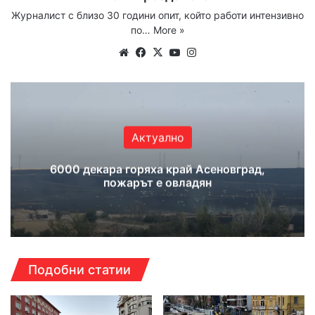
Журналист с близо 30 години опит, който работи интензивно
по…
More »
Website
Facebook
X
YouTube
Instagram
Актуално
6000 декара горяха край Асеновград,
пожарът е овладян
Подобни статии