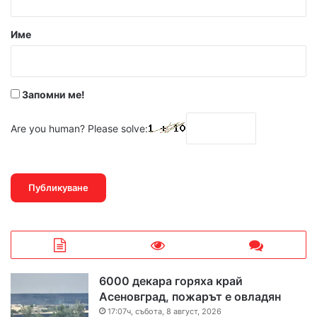
а
р
Име
:
*
Запомни ме!
Are you human? Please solve:
6000 декара горяха край
Асеновград, пожарът е овладян
17:07ч, събота, 8 август, 2026