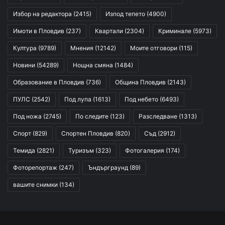
Избор на редактора
(2415)
Изпод тепето
(4900)
Имоти в Пловдив
(237)
Квартали
(2304)
Криминале
(5973)
Култура
(9789)
Мнения
(12142)
Моите отговори
(115)
Новини
(54289)
Нощна смяна
(1484)
Образование в Пловдив
(736)
Община Пловдив
(2143)
ПУЛС
(2542)
Под лупа
(1613)
Под небето
(6493)
Под ножа
(2745)
По следите
(123)
Разследване
(1313)
Спорт
(829)
Спортен Пловдив
(820)
Съд
(2912)
Темида
(2821)
Туризъм
(323)
Фотогалерия
(174)
Фоторепортаж
(247)
Ъндърграунд
(89)
вашите снимки
(134)