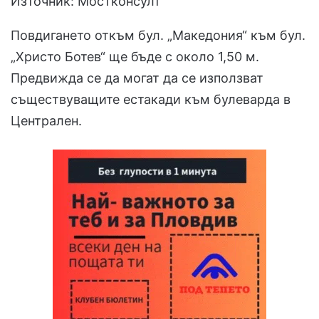
Източник: Мостконсулт
Повдигането откъм бул. „Македония“ към бул.
„Христо Ботев“ ще бъде с около 1,50 м.
Предвижда се да могат да се използват
съществуващите естакади към булеварда в
Централен.