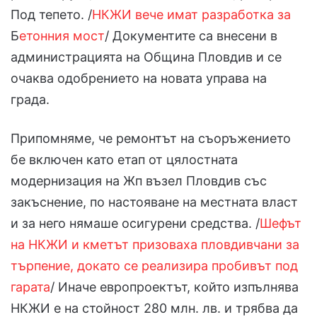
Под тепето. /
НКЖИ вече имат разработка за
Б
етонния мост
/ Документите са внесени в
администрацията на Община Пловдив и се
очаква одобрението на новата управа на
града.
Припомняме, че ремонтът на съоръжението
бе включен като етап от цялостната
модернизация на Жп възел Пловдив със
закъснение, по настояване на местната власт
и за него нямаше осигурени средства. /
Шефът
на НКЖИ и кметът призоваха пловдивчани за
търпение, докато се реализира пробивът под
гарата
/ Иначе европроектът, който изпълнява
НКЖИ е на стойност 280 млн. лв. и трябва да