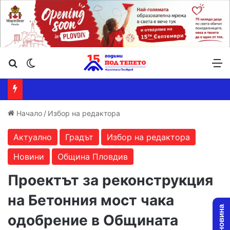
Търсене ...
Switch skin
М
Начало
/
Избор на редактора
Актуално
Градът
Избор на редактора
Новини
Община Пловдив
Проектът за реконструкция
на Бетонния мост чака
одобрение в Общината