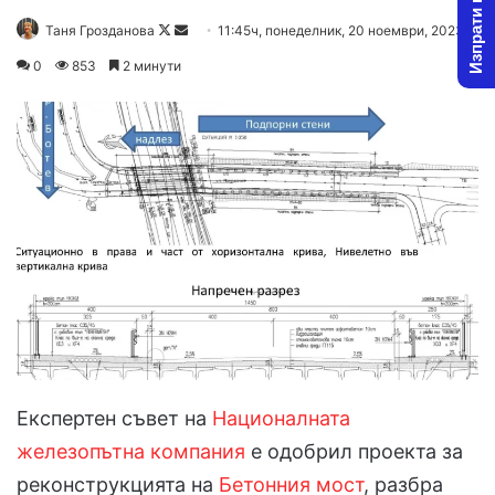
Изпрати новина
Follow
Send
Таня Грозданова
11:45ч, понеделник, 20 ноември, 2023
on
an
0
853
2 минути
X
email
Експертен съвет на
Националната
железопътна компания
е одобрил проекта за
реконструкцията на
Бетонния мост
, разбра