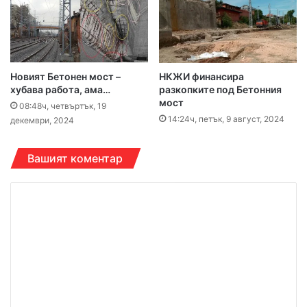
Новият Бетонен мост –
НКЖИ финансира
хубава работа, ама…
разкопките под Бетонния
мост
08:48ч, четвъртък, 19
14:24ч, петък, 9 август, 2024
декември, 2024
Вашият коментар
К
о
м
е
н
т