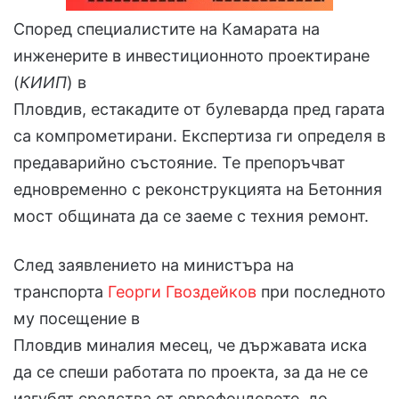
Според специалистите на Камарата на
инженерите в инвестиционното проектиране
(
КИИП
) в
Пловдив, естакадите от булеварда пред гарата
са компрометирани. Експертиза ги определя в
предаварийно състояние. Те препоръчват
едновременно с реконструкцията на Бетонния
мост общината да се заеме с техния ремонт.
След заявлението на министъра на
транспорта
Георги Гвоздейков
при последното
му посещение в
Пловдив миналия месец, че държавата иска
да се спеши работата по проекта, за да не се
изгубят средства от еврофондовете, до