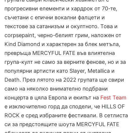
прогресивни елементи и хардрок от 70-те,
съчетани с епични вокални фалцети и
текстове за сатанизъм и окултното. Това и
corpsepaint, черно-белият грим, наложен от
Kind Diamond и характерен за блек метъла,
превръща MERCYFUL FATE във влиятелна
група-култ не само за верните фенове, но и за
популярни артисти като Slayer, Metallica и
Death. През лятото на 2022 групата ще свири
само на няколко внимателно подбрани
концерта в цяла Европа и eкипът на
Fest Team
e изключително горд да сподели, че HILLS OF
ROCK е сред избраните фестивали. В сетлиста
си за предстоящите шоута MERCYFUL FATE