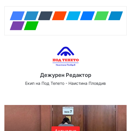
Дежурен Редактор
Екип на Под Тепето - Наистина Пловдив
We
Fa
X
Yo
Ins
bsi
ce
uT
tag
te
bo
ub
ra
ok
e
m
Актуално