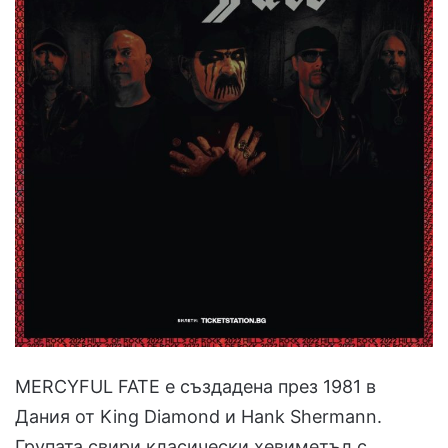
MERCYFUL FATE е създадена през 1981 в
Дания от King Diamond и Hank Shermann.
Групата свири класически хевиметъл с