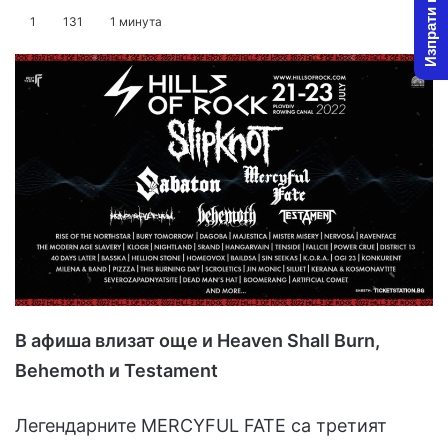
Изпрати новина
o
e
1
131
1 минута
l
n
l
d
o
a
w
n
o
e
n
m
X
a
i
l
В афиша влизат още и Heaven Shall Burn,
Behemoth и Testament
Легендарните MERCYFUL FATE са третият