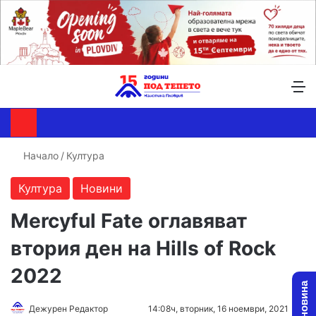
Търсене ...
Switch skin
М
Начало
/
Култура
Култура
Новини
Mercyful Fate оглавяват
втория ден на Hills of Rock
2022
Дежурен Редактор
F
S
14:08ч, вторник, 16 ноември, 2021