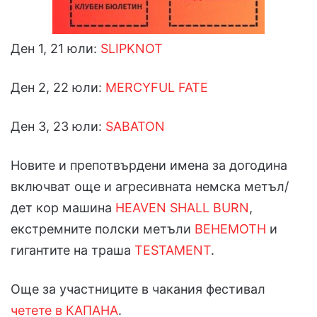
Ден 1, 21 юли:
SLIPKNOT
Ден 2, 22 юли:
MERCYFUL FATE
Ден 3, 23 юли:
SABATON
Новите и препотвърдени имена за догодина
включват още и агресивната немска метъл/
дет кор машина
HEAVEN SHALL BURN
,
екстремните полски метъли
BEHEMOTH
и
гигантите на траша
TESTAMENT
.
Още за участниците в чакания фестивал
четете в КАПАНА
.