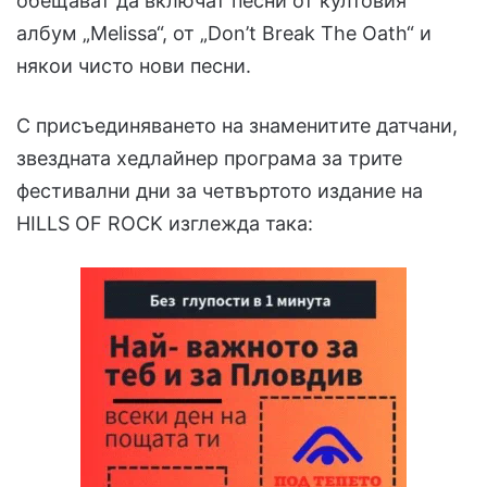
обещават да включат песни от култовия
албум „Melissa“, от „Don’t Break The Oath“ и
някои чисто нови песни.
С присъединяването на знаменитите датчани,
звездната хедлайнер програма за трите
фестивални дни за четвъртото издание на
HILLS OF ROCK изглежда така: