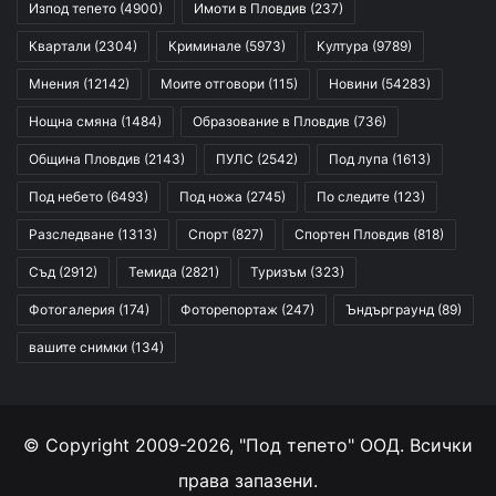
Изпод тепето
(4900)
Имоти в Пловдив
(237)
Квартали
(2304)
Криминале
(5973)
Култура
(9789)
Мнения
(12142)
Моите отговори
(115)
Новини
(54283)
Нощна смяна
(1484)
Образование в Пловдив
(736)
Община Пловдив
(2143)
ПУЛС
(2542)
Под лупа
(1613)
Под небето
(6493)
Под ножа
(2745)
По следите
(123)
Разследване
(1313)
Спорт
(827)
Спортен Пловдив
(818)
Съд
(2912)
Темида
(2821)
Туризъм
(323)
Фотогалерия
(174)
Фоторепортаж
(247)
Ъндърграунд
(89)
вашите снимки
(134)
© Copyright 2009-2026, "Под тепето" ООД. Всички
права запазени.