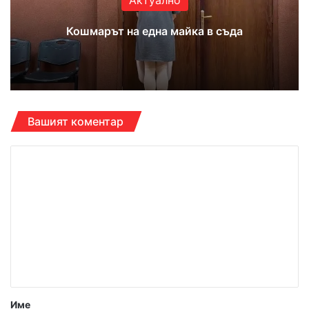
Кошмарът на една майка в съда
Вашият коментар
К
о
м
е
н
т
а
р
Име