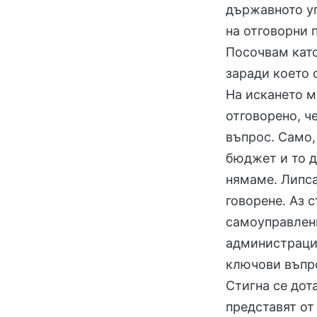
държавното уп
на отговорни 
Посочвам като
заради което 
На искането м
отговорено, ч
въпрос. Само,
бюджет и то д
нямаме. Липса
говорене. Аз 
самоуправлени
администрация
ключови въпро
Стигна се дот
представят от