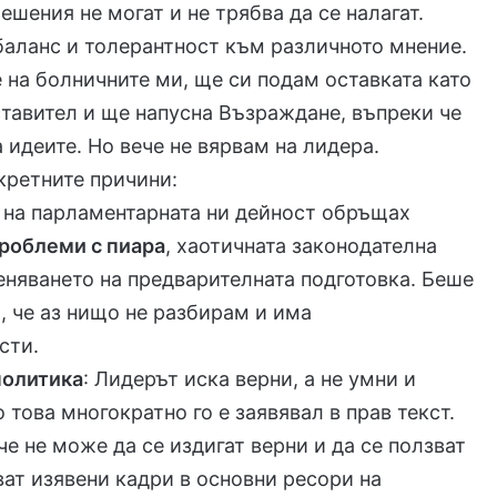
ешения не могат и не трябва да се налагат.
аланс и толерантност към различното мнение.
 на болничните ми, ще си подам оставката като
тавител и ще напусна Възраждане, въпреки че
 идеите. Но вече не вярвам на лидера.
кретните причини:
о на парламентарната ни дейност обръщах
роблеми с пиара
, хаотичната законодателна
еняването на предварителната подготовка. Беше
, че аз нищо не разбирам и има
сти.
политика
: Лидерът иска верни, а не умни и
 това многократно го е заявявал в прав текст.
че не може да се издигат верни и да се ползват
ват изявени кадри в основни ресори на