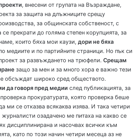
проекти
, внесени от групата на Възраждане,
оекта за защита на длъжниците срещу
роизводства, за общинската собственост, с
 се прекрати до голяма степен корупцията, за
наме, които бяха мои каузи,
дори не бяха
по медиите и по партийните страници. Но пък си
проект за развъждането на трюфели.
Срещам
иране
защо за мен и за много хора е важно тези
се обсъждат широко сред обществото.
ми да говоря пред медии
след публикацията, за
 проверка прокуратурата, която проверка беше
да ми се отказва всякаква изява. И така четири
 журналисти озадачено ме питаха на какво се
ях дисциплинирана и насочвах всички към
ията, като по този начин четири месеца аз не