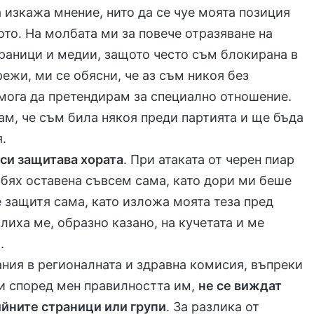
 изкажа мнение, нито да се чуе моята позиция
то. На молбата ми за повече отразяване на
раници и медии, защото често съм блокирана в
ежи, ми се обясни, че аз съм никоя без
 мога да претендирам за специално отношение.
ам, че съм била някоя преди партията и ще бъда
я.
 си защитава хората
. При атаката от черен пиар
 бях оставена съвсем сама, като дори ми беше
е защитя сама, като изложа моята теза пред
лиха ме, образно казано, на кучетата и ме
.
ания в регионалната и здравна комисия, въпреки
и според мен правилността им,
не се виждат
ийните страници или групи
. За разлика от