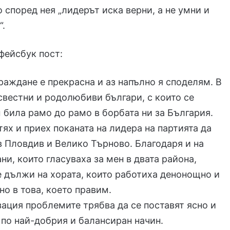
о според нея „лидерът иска верни, а не умни и
“.
 фейсбук пост:
раждане е прекрасна и аз напълно я споделям. В
свестни и родолюбиви българи, с които се
м била рамо до рамо в борбата ни за България.
тях и приех поканата на лидера на партията да
в Пловдив и Велико Търново. Благодаря и на
ни, които гласуваха за мен в двата района,
е дължи на хората, които работиха денонощно и
но в това, което правим.
зация проблемите трябва да се поставят ясно и
 по най-добрия и балансиран начин.