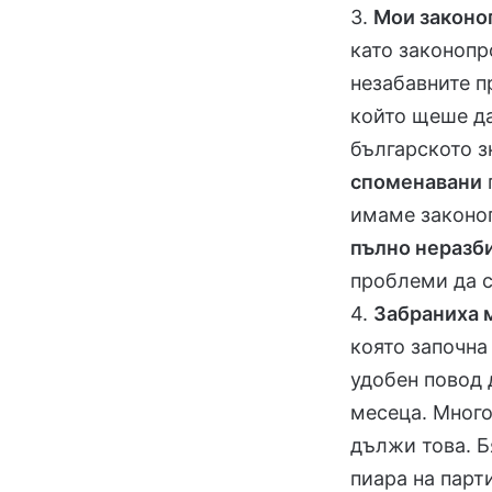
3.
Мои законо
като законопр
незабавните п
който щеше да
българското з
споменавани
имаме законо
пълно неразб
проблеми да 
4.
Забраниха 
която започна
удобен повод 
месеца. Много
дължи това. Б
пиара на парт