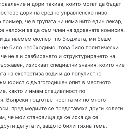
равление и дори такива, които могат да бъдат
постове дори на средно управленско ниво.
 пример, че в групата ни няма нито един лекар,
се наложи аз да съм член на здравната комисия.
и да наемем експерт по бюджета, ми беше
е не било необходимо, това било политически
 че не е и разбирането и структурирането на
ържавен, изискват специални знания, които ние
та на експертиза води и до популистко
съм юрист с дългогодишен опит в местното
е, както и имам специалност по
. Въпреки подгответността ми по много
си, пред медиите се представяха други колеги.
ам, че мои становища да се иска да се
 други депутати, защото били тяхна тема.