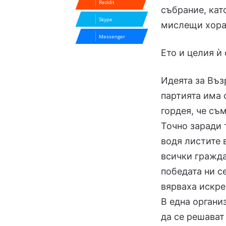
Reddit
събрание, кат
Skype
мислещи хора
Messenger
Ето и целия ѝ
Идеята за Въз
партията има 
гордея, че съ
Точно заради 
водя листите 
всички гражда
победата ни с
вярваха искре
В една органи
да се решават