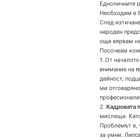
Едноличните р
Необходим е б
След изтичане
народен предс
още вярвам на
Посочвам кон
1. От началот
внимание на
п
дейност, подц
ми отговаряно
професионали
2.
Кадровата 
мислещи. Като
Проблемът е, 
за умни. Липс