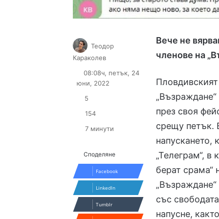
Вече не вярва
Теодор
членове на „В
Follow
Send
Караколев
on
an
08:08ч, петък, 24
X
email
Пловдивският 
юни, 2022
„Възраждане“ 
5
през своя фей
154
срещу петък. 
7 минути
напускането, 
„Телеграм“, в
Споделяне
берат срама“ 
Facebook
„Възраждане“ 
LinkedIn
със свободата
Tumblr
напусне, какт