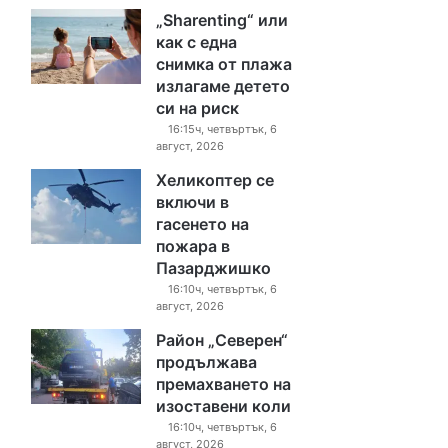
„Sharenting“ или
как с една
снимка от плажа
излагаме детето
си на риск
16:15ч, четвъртък, 6
август, 2026
Хеликоптер се
включи в
гасенето на
пожара в
Пазарджишко
16:10ч, четвъртък, 6
август, 2026
Район „Северен“
продължава
премахването на
изоставени коли
16:10ч, четвъртък, 6
август, 2026