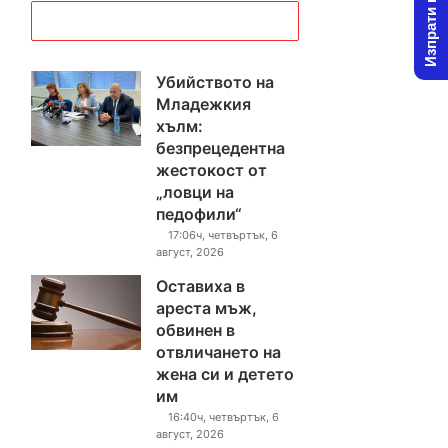
Изпрати новина
Убийството на
Младежкия
хълм:
безпрецедентна
жестокост от
„ловци на
педофили“
17:06ч, четвъртък, 6
август, 2026
Оставиха в
ареста мъж,
обвинен в
отвличането на
жена си и детето
им
16:40ч, четвъртък, 6
август, 2026