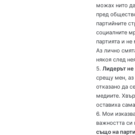
можах нито да
пред общество
партийните ст
социалните мр
партията и не
Аз лично смят
някоя след не
5.
Лидерът не
срещу мен, аз
отказано да с
медиите. Хвър
оставиха сама
6. Мои изказв
важността си 
също на парт