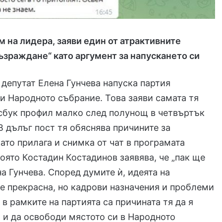
м на лидера, заяви един от атрактивните
ъзраждане“ като аргумент за напускането си
депутат Елена Гунчева напуска партия
и Народното събрание. Това заяви самата тя
сбук профил малко след полунощ в четвъртък
В дълъг пост тя обяснява причините за
като прилага и снимка от чат в програмата
 която Костадин Костадинов заявява, че „пак ще
на Гунчева. Според думите ѝ, идеята на
е прекрасна, но кадрови назначения и проблеми
 в рамките на партията са причината тя да я
о и да освободи мястото си в Народното