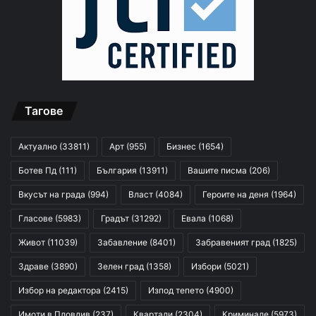
Тагове
Актуално
(33811)
Арт
(955)
Бизнес
(1654)
Ботев Пд
(111)
България
(13911)
Вашите писма
(206)
Вкусът на града
(994)
Власт
(4084)
Героите на деня
(1964)
Гласове
(5983)
Градът
(31292)
Евала
(1068)
Живот
(11039)
Забавление
(8401)
Забравеният град
(1825)
Здраве
(3890)
Зелен град
(1358)
Избори
(5021)
Избор на редактора
(2415)
Изпод тепето
(4900)
Имоти в Пловдив
(237)
Квартали
(2304)
Криминале
(5973)