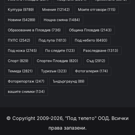
Култура
(9789)
Мнения
(12142)
Моите отговори
(115)
Новини
(54289)
Нощна смяна
(1484)
Образование в Пловдив
(736)
Община Пловдив
(2143)
ПУЛС
(2542)
Под лупа
(1613)
Под небето
(6493)
Под ножа
(2745)
По следите
(123)
Разследване
(1313)
Спорт
(829)
Спортен Пловдив
(820)
Съд
(2912)
Темида
(2821)
Туризъм
(323)
Фотогалерия
(174)
Фоторепортаж
(247)
Ъндърграунд
(89)
вашите снимки
(134)
© Copyright 2009-2026, "Под тепето" ООД. Всички
права запазени.