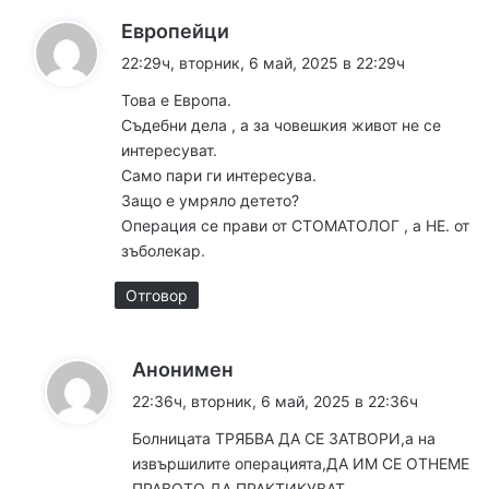
к
Европейци
а
22:29ч, вторник, 6 май, 2025 в 22:29ч
з
Това е Европа.
а
Съдебни дела , а за човешкия живот не се
:
интересуват.
Само пари ги интересува.
Защо е умряло детето?
Операция се прави от СТОМАТОЛОГ , а НЕ. от
зъболекар.
Отговор
к
Анонимен
а
22:36ч, вторник, 6 май, 2025 в 22:36ч
з
Болницата ТРЯБВА ДА СЕ ЗАТВОРИ,а на
а
извършилите операцията,ДА ИМ СЕ ОТНЕМЕ
:
ПРАВОТО ДА ПРАКТИКУВАТ.