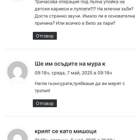
Тричасова операция под пълна упойка на
а
детски кариеси и пулпити?!? На млечни зъби?
:
Доста странно звучи. Имало ли е основателна
причина? Или всичко е било за пари?
Отговор
к
Ше им осъдите на мура к
а
09:18ч, сряда, 7 май, 2025 в 09:18ч
з
Нагли гьонсурати,трябваше да ви мерят с
а
тротил!
:
Отговор
к
крият се като мишоци
а