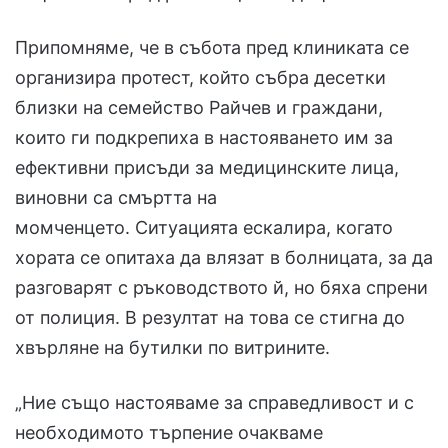
Припомняме, че в събота пред клиниката се
организира протест, който събра десетки
близки на семейство Райчев и граждани,
които ги подкрепиха в настояването им за
ефективни присъди за медицинските лица,
виновни са смъртта на
момченцето. Ситуацията ескалира, когато
хората се опитаха да влязат в болницата, за да
разговарят с ръководството й, но бяха спрени
от полиция. В резултат на това се стигна до
хвърляне на бутилки по витрините.
„Ние също настояваме за справедливост и с
необходимото търпение очакваме