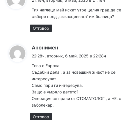
21:18ч, вторник, 6 май, 2025 в 21:18ч
з
Тия наглеци май искат утре целия град да се
а
събере пред „скъпоценната“ им болница?
:
Отговор
к
Анонимен
а
22:28ч, вторник, 6 май, 2025 в 22:28ч
з
Това е Европа.
а
Съдебни дела , а за човешкия живот не се
:
интересуват.
Само пари ги интересува.
Защо е умряло детето?
Операция се прави от СТОМАТОЛОГ , а НЕ. от
зъболекар.
Отговор