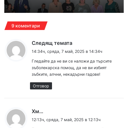
9 коментари
к
Следящ темата
а
14:34ч, сряда, 7 май, 2025 в 14:34ч
з
Гледайте да не ви се наложи да търсите
а
зъболекарска помощ, да не ви избият
:
зъбките, алчни, некадърни гадове!
Отговор
к
Хм…
а
12:13ч, сряда, 7 май, 2025 в 12:13ч
з