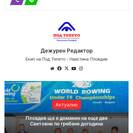
Дежурен Редактор
Екип на Под Тепето - Наистина Пловдив
Website
Facebook
X
YouTube
Instagram
Актуално
Пловдив ще е домакин на още две
Световни по гребане догодина