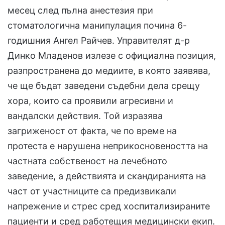
месец след пълна анестезия при
стоматологична манипулация почина 6-
годишния Ангел Райчев. Управителят д-р
Динко Младенов излезе с официална позиция,
разпространена до медиите, в която заявява,
че ще бъдат заведени съдебни дела срещу
хора, които са проявили агресивни и
вандалски действия. Той изразява
загриженост от факта, че по време на
протеста е нарушена неприкосновеността на
частната собственост на лечебното
заведение, а действията и скандиранията на
част от участниците са предизвикали
напрежение и стрес сред хоспитализираните
пациенти и сред работещия медицински екип.