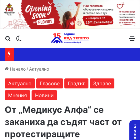
Търсене ...
Switch skin
М
Начало
/
Актуално
Актуално
Гласове
Градът
Здраве
Мнения
Новини
От „Медикус Алфа“ се
заканиха да съдят част от
протестиращите