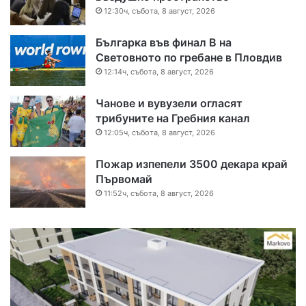
12:30ч, събота, 8 август, 2026
Българка във финал B на
Световното по гребане в Пловдив
12:14ч, събота, 8 август, 2026
Чанове и вувузели огласят
трибуните на Гребния канал
12:05ч, събота, 8 август, 2026
Пожар изпепели 3500 декара край
Първомай
11:52ч, събота, 8 август, 2026