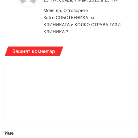
з
Моля да. Отговорите
а
Кой е СОБСТВЕНИКА на
:
КЛИНИКАТА,и КОЛКО СТРУВА ТАЗИ
КЛИНИКА ?
Вашият коментар
К
о
м
е
н
т
а
р
Име