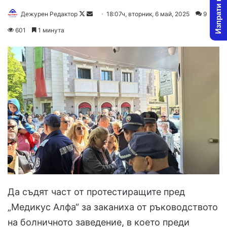
Изпрати новина
Follow
Send
Дежурен Редактор
18:07ч, вторник, 6 май, 2025
9
on
an
601
1 минута
X
email
Да съдят част от протестиращите пред
„Медикус Алфа“ за заканиха от ръководството
на болничното заведение, в което преди