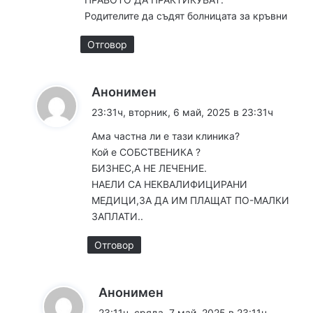
Родителите да съдят болницата за кръвни
Отговор
к
Анонимен
а
23:31ч, вторник, 6 май, 2025 в 23:31ч
з
Ама частна ли е тази клиника?
а
Кой е СОБСТВЕНИКА ?
:
БИЗНЕС,А НЕ ЛЕЧЕНИЕ.
НАЕЛИ СА НЕКВАЛИФИЦИРАНИ
МЕДИЦИ,ЗА ДА ИМ ПЛАЩАТ ПО-МАЛКИ
ЗАПЛАТИ..
Отговор
к
Анонимен
а
23:11ч, сряда, 7 май, 2025 в 23:11ч