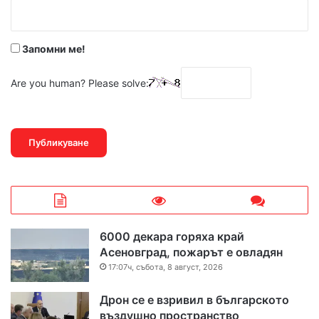
:
*
Запомни ме!
Are you human? Please solve:
6000 декара горяха край
Асеновград, пожарът е овладян
17:07ч, събота, 8 август, 2026
Дрон се е взривил в българското
въздушно пространство