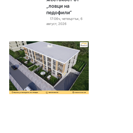
„ловци на
педофили“
17:06ч, четвъртък, 6
август, 2026