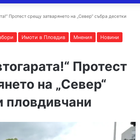
ата!“ Протест срещу затварянето на „Север“ събра десетки
збори
Имоти в Пловдив
Мнения
Новини
втогарата!“ Протест
нето на „Север“
и пловдивчани