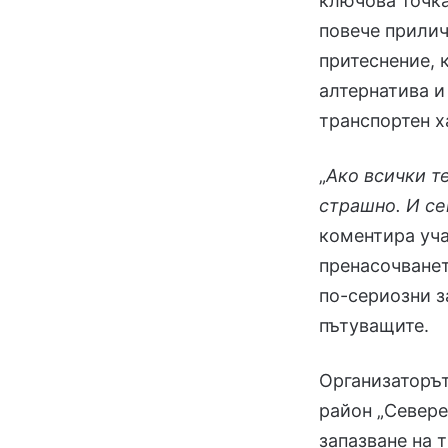
ключова точка
повече прилич
притеснение, 
алтернатива и
транспортен х
„
Ако всички т
страшно. И се
коментира уча
пренасочванет
по-сериозни з
пътуващите.
Организаторът
район „Северен
запазване на 