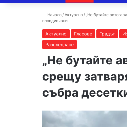
Начало
/
Актуално
/
„Не бутайте автогар
пловдивчани
Актуално
Гласове
Градът
И
Разследване
„Не бутайте а
срещу затваря
събра десетк