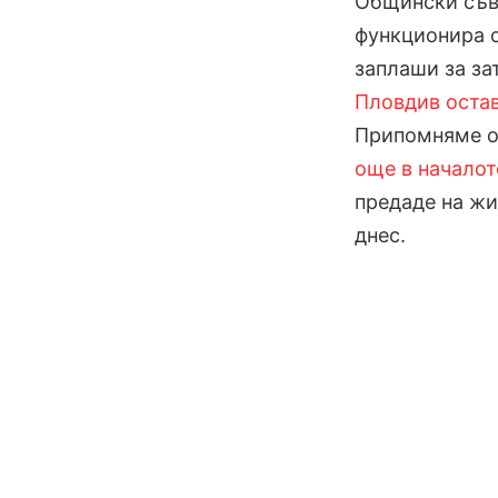
Общински съве
функционира о
заплаши за за
Пловдив остав
Припомняме о
още в началот
предаде на ж
днес.