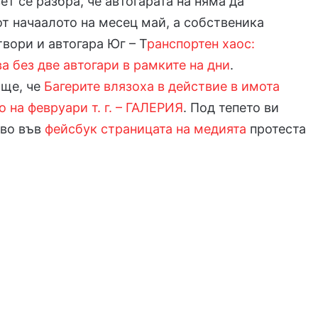
т се разбра, че автогарата на няма да
т начаалото на месец май, а собственика
твори и автогара Юг – Т
ранспортен хаос:
а без две автогари в рамките на дни
.
ще, че
Багерите влязоха в действие в имота
о на февруари т. г. – ГАЛЕРИЯ
. Под тепето ви
иво във
фейсбук страницата на медията
протеста