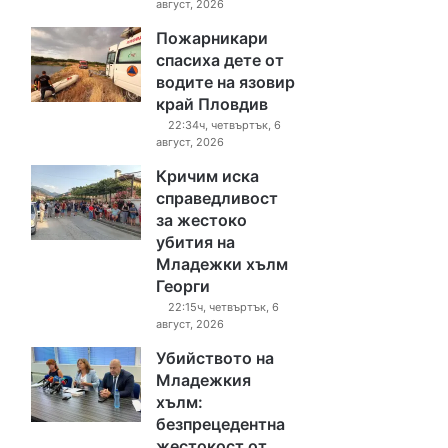
август, 2026
Пожарникари
спасиха дете от
водите на язовир
край Пловдив
22:34ч, четвъртък, 6
август, 2026
Кричим иска
справедливост
за жестоко
убития на
Младежки хълм
Георги
22:15ч, четвъртък, 6
август, 2026
Убийството на
Младежкия
хълм:
безпрецедентна
жестокост от