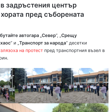
 в задръстения център
 хората пред съборената
 бутайте автогара „Север
“, „
Срещу
 хаос
“ и „
Транспорт за народа
“ десетки
злязоха на протест
пред транспортния възел в
рин.