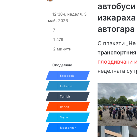
автобуси
Follow
Send
on
an
12:30ч, неделя, 3
изкараха
X
email
май, 2026
автогара
7
1 479
С плакати „
Не
2 минути
транспортния
пловдивчани и
Споделяне
неделната сут
Facebook
LinkedIn
Tumblr
Reddit
Skype
Messenger