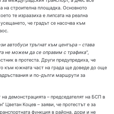
 за междуградския транспорт, а днес все
а на строителна площадка. Основното
което те израазиха е липсата на реална
 усещането, че градът се насочва към
аос.
ези автобуси тръгнат към центъра – става
га не можем да се оправим с трафика
“,
стник в протеста. Други предупредиха, че
о към южната част на града ще доведе до още
адръствания и по-дълги маршрути за
 на демонстрацията – председателят на БСП в
“ Цветан Коцев – заяви, че протестът е за
транспортната функция в района, дори и не