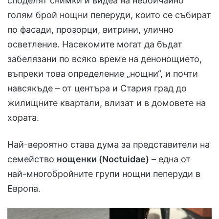
споделят снимки и видеа на необичайно
голям брой нощни пеперуди, които се събират
по фасади, прозорци, витрини, улично
осветление. Насекомите могат да бъдат
забелязани по всяко време на денонощието,
въпреки това определение „нощни“, и почти
навсякъде – от центъра и Стария град до
жилищните квартали, влизат и в домовете на
хората.
Най-вероятно става дума за представители на
семейство
нощенки (Noctuidae)
– една от
най-многобройните групи нощни пеперуди в
Европа.