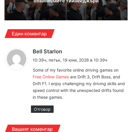
обвиняемите тийнейджъри
Един коментар
к
Bell Starlon
а
10:39ч, петък, 19 юни, 2026 в 10:39ч
з
Some of my favorite online driving games on
а
Free Online Games
are Drift 3, Drift Boss, and
:
Drift F1. I enjoy challenging my driving skills and
speed control with the unexpected drifts found
in these games.
Отговор
Вашият коментар