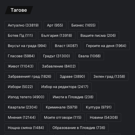
Тагове
Актуално
(33819)
Арт
(955)
Бизнес
(1655)
Ботев Пд
(111)
България
(13918)
Вашите писма
(206)
Вкусът на града
(994)
Власт
(4087)
Героите на деня
(1964)
Гласове
(5984)
Градът
(31300)
Евала
(1068)
Живот
(11043)
Забавление
(8402)
Забравеният град
(1826)
Здраве
(3890)
Зелен град
(1358)
Избори
(5022)
Избор на редактора
(2417)
Изпод тепето
(4900)
Имоти в Пловдив
(238)
Квартали
(2304)
Криминале
(5979)
Култура
(9791)
Мнения
(12144)
Моите отговори
(115)
Новини
(54308)
Нощна смяна
(1484)
Образование в Пловдив
(736)