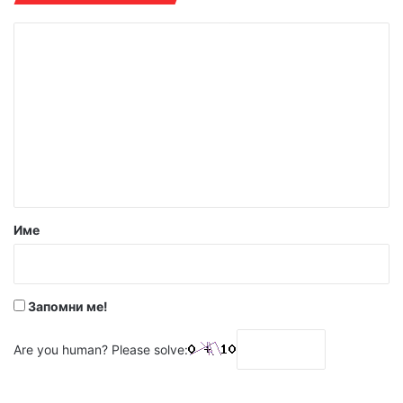
К
о
м
е
н
т
а
р
Име
:
*
Запомни ме!
Are you human? Please solve: