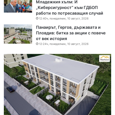
Младежкия хълм: И
„Киберсигурност“ към ГДБОП
работи по потресаващия случай
12:40ч, понеделник, 10 август, 2026
Панаирът, Гергов, държавата и
Пловдив: битка за акции с повече
от век история
12:24ч, понеделник, 10 август, 2026