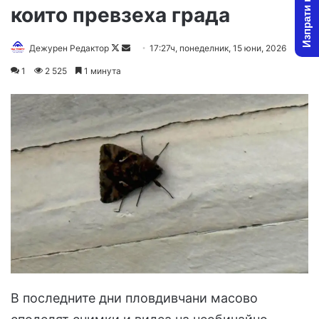
Изпрати новина
които превзеха града
Follow
Send
Дежурен Редактор
17:27ч, понеделник, 15 юни, 2026
on
an
1
2 525
1 минута
X
email
В последните дни пловдивчани масово