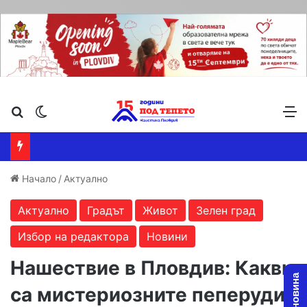
Търсене ...
Switch skin
М
Начало
/
Актуално
Актуално
Градът
Живот
Зелен град
Избор на редактора
Новини
Нашествие в Пловдив: Какви
са мистериозните пеперуди,