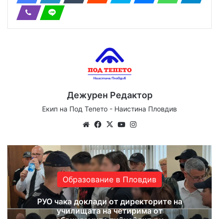
Дежурен Редактор
Екип на Под Тепето - Наистина Пловдив
Website
Facebook
X
YouTube
Instagram
Образование в Пловдив
РУО чака доклади от директорите на
училищата на четирима от