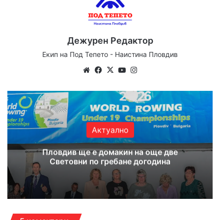
Дежурен Редактор
Екип на Под Тепето - Наистина Пловдив
Website
Facebook
X
YouTube
Instagram
Актуално
Пловдив ще е домакин на още две
Световни по гребане догодина