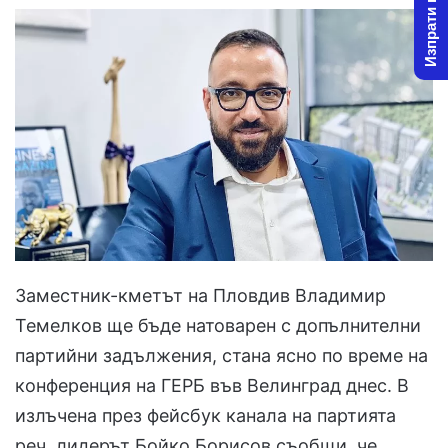
Изпрати новина
Заместник-кметът на Пловдив Владимир
Темелков ще бъде натоварен с допълнителни
партийни задължения, стана ясно по време на
конференция на ГЕРБ във Велинград днес. В
излъчена през фейсбук канала на партията
реч, лидерът Бойко Борисов съобщи, че