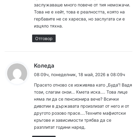
:
заслужаваше много повече от тия неможачи.
Това не е хейт, това е реалността, която на
гербавите не се харесва, но заслугата си е
изцяло тяхна.
Отговор
к
Коледа
а
08:09ч, понеделник, 18 май, 2026 в 08:09ч
з
Прасето отново се изживява като „Буда“! Вадя
а
този, слагам онзи… Кмета иска…. Това лице
:
няма ли да се пенсионира вече? Всички
дивотии в държавата произлизат от него и от
другото розово прасе….Техните мафиотски
кръгове и зависимости трябва да се
разплитат години наред.