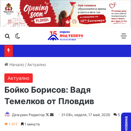
Търсене ...
Switch skin
М
Начало
/
Актуално
Актуално
Бойко Борисов: Вадя
Темелков от Пловдив
Follow
Send
Дежурен Редактор
21:08ч, неделя, 17 май, 2026
5
on
an
1 017
1 минута
X
email