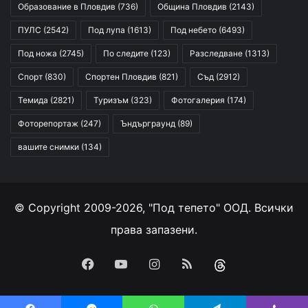
Образование в Пловдив
(736)
Община Пловдив
(2143)
ПУЛС
(2542)
Под лупа
(1613)
Под небето
(6493)
Под ножа
(2745)
По следите
(123)
Разследване
(1313)
Спорт
(830)
Спортен Пловдив
(821)
Съд
(2912)
Темида
(2821)
Туризъм
(323)
Фотогалерия
(174)
Фоторепортаж
(247)
Ъндърграунд
(89)
вашите снимки
(134)
© Copyright 2009-2026, "Под тепето" ООД. Всички
права запазени.
Facebook
YouTube
Instagram
RSS
Threads