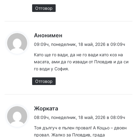
Отговор
к
Анонимен
а
09:09ч, понеделник, 18 май, 2026 в 09:09ч
з
Като ще го вади, да не го вади като коз на
а
масата, ами да го извади от Пловдив и да си
:
го води у София.
Отговор
к
Жорката
а
08:09ч, понеделник, 18 май, 2026 в 08:09ч
з
Тоя дългуч е пълен провал! А Коцьо – двоен
а
провал. Жалко за Пловдив, града