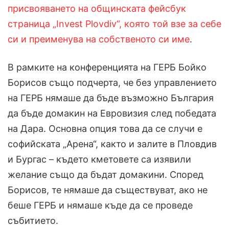
присвояването на общинската фейсбук
страница „Invest Plovdiv“, която той взе за себе
си и преименува на собственото си име
.
В рамките на конференцията на ГЕРБ Бойко
Борисов също подчерта, че без управлението
на ГЕРБ нямаше да бъде възможно България
да бъде домакин на Евровизия след победата
на Дара. Основна опция това да се случи е
софийската „Арена“, както и залите в Пловдив
и Бургас – където кметовете са изявили
желание също да бъдат домакини. Според
Борисов, те нямаше да съществуват, ако не
беше ГЕРБ и нямаше къде да се проведе
събитието.