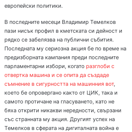
европейски политики.
В последните месеци Владимир Темелков
пази нисък профил в кметската си дейност и
рядко се забелязва на публични събития.
Последната му сериозна акция бе по време на
предизборната кампания преди последните
парламентарни избори, когато
разглоби с
отвертка машина и се опита да създаде
съмнение в сигурността на машинния вот
,
което бе опровергано както от ЦИК, така и
самото протичане на гласуването, като не
бяха открити никакви нередности, свързани
със странната му акция. Другият успех на
Темелков в сферата на дигиталната война е