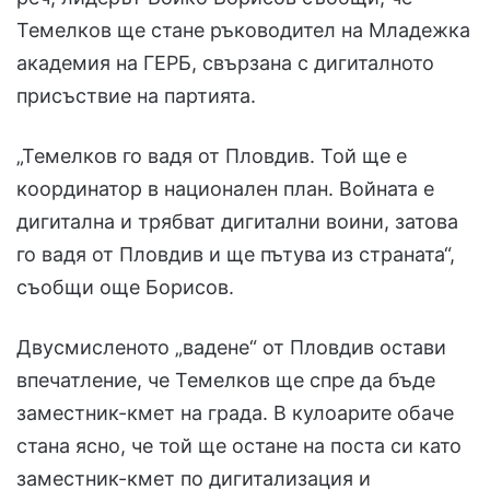
Темелков ще стане ръководител на Младежка
академия на ГЕРБ, свързана с дигиталното
присъствие на партията.
„Темелков го вадя от Пловдив. Той ще е
координатор в национален план. Войната е
дигитална и трябват дигитални воини, затова
го вадя от Пловдив и ще пътува из страната“,
съобщи още Борисов.
Двусмисленото „вадене“ от Пловдив остави
впечатление, че Темелков ще спре да бъде
заместник-кмет на града. В кулоарите обаче
стана ясно, че той ще остане на поста си като
заместник-кмет по дигитализация и