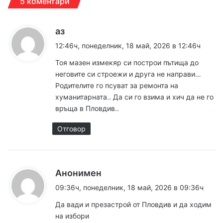
5 коментари
к
аз
а
12:46ч, понеделник, 18 май, 2026 в 12:46ч
з
Тоя мазен измекяр си построи пътища до
а
неговите си строежи и друга не направи…
:
Родителите го псуват за ремонта на
хуманитарната.. Да си го взима и хич да не го
връща в Пловдив..
Отговор
к
Анонимен
а
09:36ч, понеделник, 18 май, 2026 в 09:36ч
з
Да вади и презастрой от Пловдив и да ходим
а
на избори
: