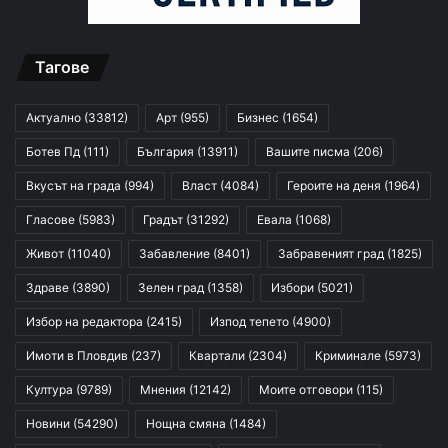
Тагове
Актуално
(33812)
Арт
(955)
Бизнес
(1654)
Ботев Пд
(111)
България
(13911)
Вашите писма
(206)
Вкусът на града
(994)
Власт
(4084)
Героите на деня
(1964)
Гласове
(5983)
Градът
(31292)
Евала
(1068)
Живот
(11040)
Забавление
(8401)
Забравеният град
(1825)
Здраве
(3890)
Зелен град
(1358)
Избори
(5021)
Избор на редактора
(2415)
Изпод тепето
(4900)
Имоти в Пловдив
(237)
Квартали
(2304)
Криминале
(5973)
Култура
(9789)
Мнения
(12142)
Моите отговори
(115)
Новини
(54290)
Нощна смяна
(1484)