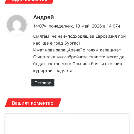
к
Андрей
а
14:07ч, понеделник, 18 май, 2026 в 14:07ч
з
Смятам, че най+подходящ за Евровизия при
а
нас, ще е град Бургас!
:
Имат нова зала „Арена“ с голям капацитет.
Също така многобройните туристи могат да
бъдат настанени в Слънчев бряг и околните
курортни градчета.
Отговор
Вашият коментар
К
о