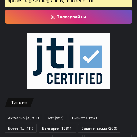
options page > Integrations, to to refresh it.
Последвай ни
Тагове
Актуално
(33811)
Арт
(955)
Бизнес
(1654)
Ботев Пд
(111)
България
(13911)
Вашите писма
(206)