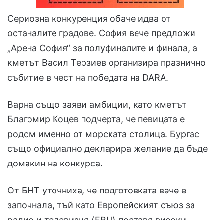
Сериозна конкуренция обаче идва от
останалите градове. София вече предложи
„Арена София“ за полуфиналите и финала, а
кметът Васил Терзиев организира празнично
събитие в чест на победата на DARA.
Варна също заяви амбиции, като кметът
Благомир Коцев подчерта, че певицата е
родом именно от морската столица. Бургас
също официално декларира желание да бъде
домакин на конкурса.
От БНТ уточниха, че подготовката вече е
започнала, тъй като Европейският съюз за
радио и телевизия (EBU) поставя високи