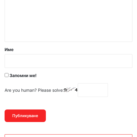
м
е
н
т
а
р
Име
:
*
Запомни ме!
Are you human? Please solve: