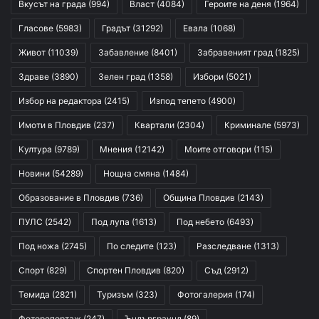
Вкусът на града
(994)
Власт
(4084)
Героите на деня
(1964)
Гласове
(5983)
Градът
(31292)
Евала
(1068)
Живот
(11039)
Забавление
(8401)
Забравеният град
(1825)
Здраве
(3890)
Зелен град
(1358)
Избори
(5021)
Избор на редактора
(2415)
Изпод тепето
(4900)
Имоти в Пловдив
(237)
Квартали
(2304)
Криминале
(5973)
Култура
(9789)
Мнения
(12142)
Моите отговори
(115)
Новини
(54289)
Нощна смяна
(1484)
Образование в Пловдив
(736)
Община Пловдив
(2143)
ПУЛС
(2542)
Под лупа
(1613)
Под небето
(6493)
Под ножа
(2745)
По следите
(123)
Разследване
(1313)
Спорт
(829)
Спортен Пловдив
(820)
Съд
(2912)
Темида
(2821)
Туризъм
(323)
Фотогалерия
(174)
Фоторепортаж
(247)
Ъндърграунд
(89)