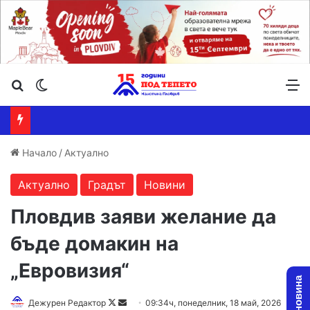
Търсене ...
Switch skin
М
Начало
/
Актуално
Актуално
Градът
Новини
Пловдив заяви желание да
бъде домакин на
„Евровизия“
Follow
Send
Дежурен Редактор
09:34ч, понеделник, 18 май, 2026