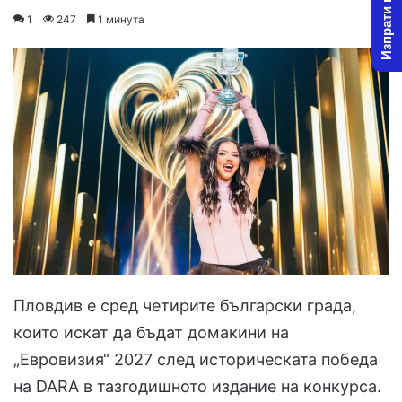
Изпрати новина
on
an
1
247
1 минута
X
email
Пловдив е сред четирите български града,
които искат да бъдат домакини на
„Евровизия“ 2027 след историческата победа
на DARA в тазгодишното издание на конкурса.