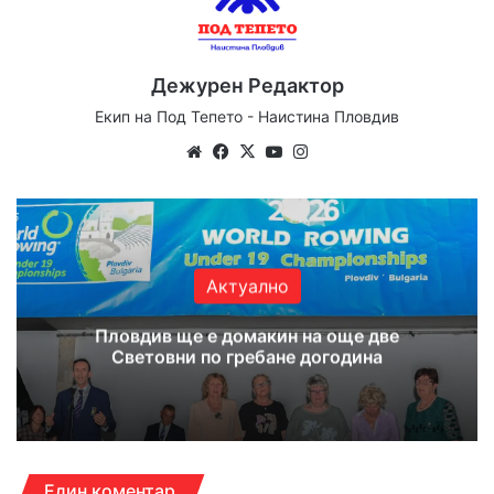
Дежурен Редактор
Екип на Под Тепето - Наистина Пловдив
Website
Facebook
X
YouTube
Instagram
Актуално
Пловдив ще е домакин на още две
Световни по гребане догодина
Един коментар