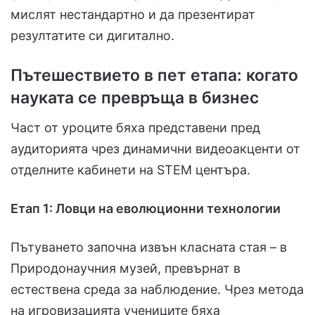
мислят нестандартно и да презентират
резултатите си дигитално.
Пътешествието в пет етапа: когато
науката се превръща в бизнес
Част от уроците бяха представени пред
аудиторията чрез динамични видеоакценти от
отделните кабинети на STEM центъра.
Етап 1: Ловци на еволюционни технологии
Пътуването започна извън класната стая – в
Природонаучния музей, превърнат в
естествена среда за наблюдение. Чрез метода
на игровизацията учениците бяха