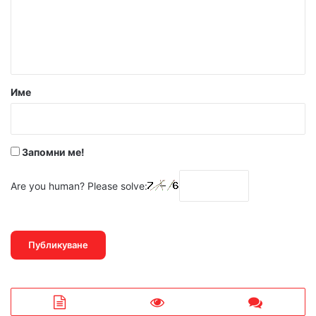
е
н
т
а
р
Име
:
*
Запомни ме!
Are you human? Please solve: