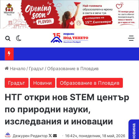
Търсене ...
Switch skin
М
Начало
/
Градът
/
Образование в Пловдив
Градът
Новини
Образование в Пловдив
НТГ откри нов STEM център
по природни науки,
изследвания и иновации
Follow
Send
Дежурен Редактор
16:42ч, понеделник, 18 май, 2026