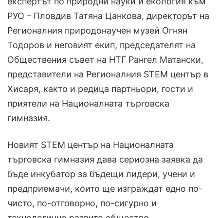
експертът по природни науки и екология към
РУО – Пловдив Татяна Цанкова, директорът на
Регионалния природонаучен музей Огнян
Тодоров и неговият екип, председателят на
Обществения съвет на НТГ Рангел Матански,
представители на Регионалния STEM център в
Хисаря, както и редица партньори, гости и
приятели на Националната търговска
гимназия.
Новият STEM център на Националната
търговска гимназия дава сериозна заявка да
бъде инкубатор за бъдещи лидери, учени и
предприемачи, които ще изграждат едно по-
чисто, по-отговорно, по-сигурно и
технологично развито общество.