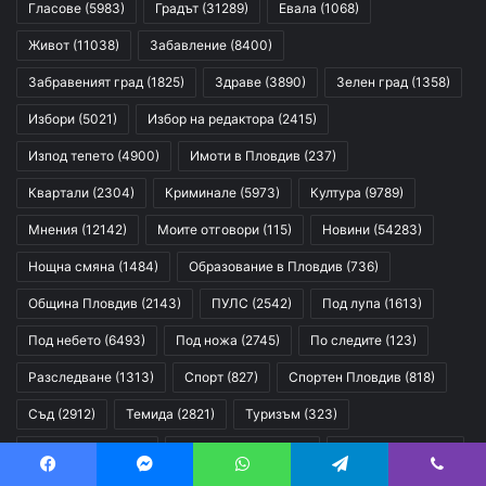
Гласове
(5983)
Градът
(31289)
Евала
(1068)
Живот
(11038)
Забавление
(8400)
Забравеният град
(1825)
Здраве
(3890)
Зелен град
(1358)
Избори
(5021)
Избор на редактора
(2415)
Изпод тепето
(4900)
Имоти в Пловдив
(237)
Квартали
(2304)
Криминале
(5973)
Култура
(9789)
Мнения
(12142)
Моите отговори
(115)
Новини
(54283)
Нощна смяна
(1484)
Образование в Пловдив
(736)
Община Пловдив
(2143)
ПУЛС
(2542)
Под лупа
(1613)
Под небето
(6493)
Под ножа
(2745)
По следите
(123)
Разследване
(1313)
Спорт
(827)
Спортен Пловдив
(818)
Съд
(2912)
Темида
(2821)
Туризъм
(323)
Фотогалерия
(174)
Фоторепортаж
(247)
Ъндърграунд
(89)
Facebook
Messenger
WhatsApp
Telegram
Viber