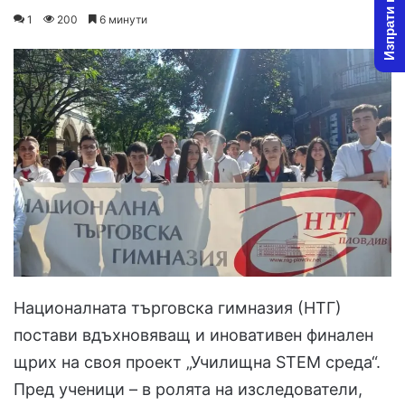
Изпрати новина
on
an
1
200
6 минути
X
email
Националната търговска гимназия (НТГ)
постави вдъхновяващ и иновативен финален
щрих на своя проект „Училищна STEM среда“.
Пред ученици – в ролята на изследователи,