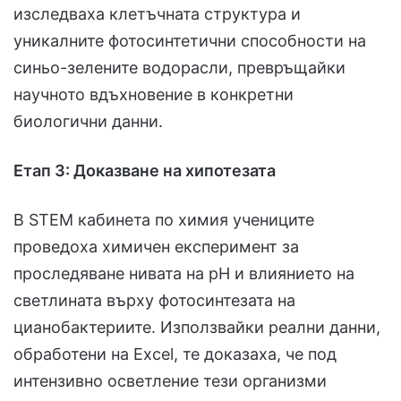
изследваха клетъчната структура и
уникалните фотосинтетични способности на
синьо-зелените водорасли, превръщайки
научното вдъхновение в конкретни
биологични данни.
Етап 3: Доказване на хипотезата
В STEM кабинета по химия учениците
проведоха химичен експеримент за
проследяване нивата на pH и влиянието на
светлината върху фотосинтезата на
цианобактериите. Използвайки реални данни,
обработени на Excel, те доказаха, че под
интензивно осветление тези организми