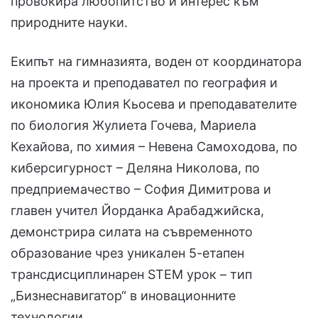
провокира любопитство и интерес към
природните науки.
Екипът на гимназията, воден от координатора
на проекта и преподавател по география и
икономика Юлия Кьосева и преподавателите
по биология Жулиета Гочева, Мариела
Кехайова, по химия – Невена Самоходова, по
киберсигурност – Деляна Николова, по
предприемачество – София Димитрова и
главен учител Йорданка Арабаджийска,
демонстрира силата на съвременното
образование чрез уникален 5-етапен
трансдисциплинарен STEM урок – тип
„Бизнеснавигатор“ в иновационните
технологии.