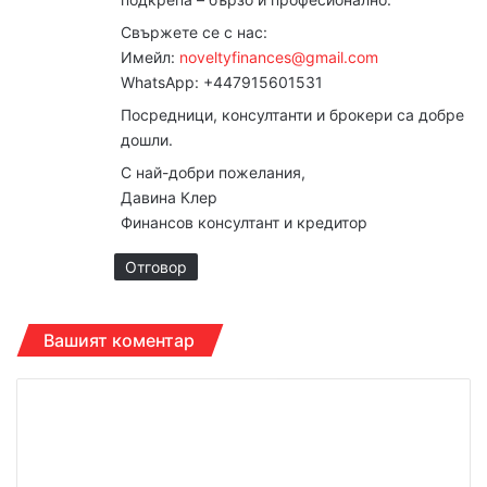
Свържете се с нас:
Имейл:
noveltyfinances@gmail.com
WhatsApp: +447915601531
Посредници, консултанти и брокери са добре
дошли.
С най-добри пожелания,
Давина Клер
Финансов консултант и кредитор
Отговор
Вашият коментар
К
о
м