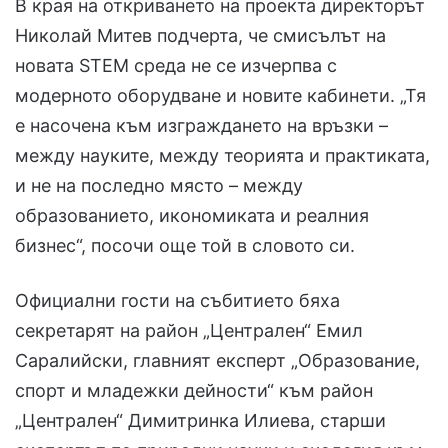
В края на откриването на проекта директорът
Николай Митев подчерта, че смисълът на
новата STEM среда не се изчерпва с
модерното оборудване и новите кабинети. „Тя
е насочена към изграждането на връзки –
между науките, между теорията и практиката,
и не на последно място – между
образованието, икономиката и реалния
бизнес“, посочи още той в словото си.
Официални гости на събитието бяха
секретарят на район „Централен“ Емил
Саралийски, главният експерт „Образование,
спорт и младежки дейности“ към район
„Централен“ Димитринка Илиева, старши