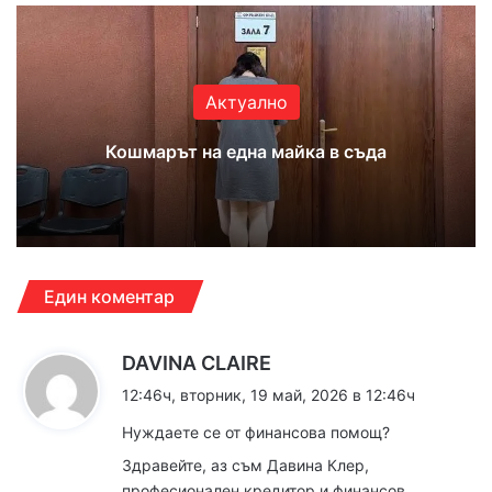
Актуално
Кошмарът на една майка в съда
Един коментар
к
DAVINA CLAIRE
а
12:46ч, вторник, 19 май, 2026 в 12:46ч
з
Нуждаете се от финансова помощ?
а
Здравейте, аз съм Давина Клер,
:
професионален кредитор и финансов