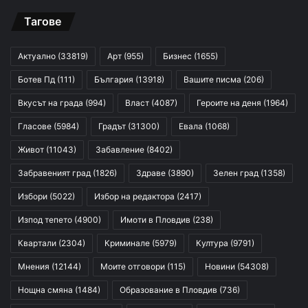
Тагове
Актуално
(33819)
Арт
(955)
Бизнес
(1655)
Ботев Пд
(111)
България
(13918)
Вашите писма
(206)
Вкусът на града
(994)
Власт
(4087)
Героите на деня
(1964)
Гласове
(5984)
Градът
(31300)
Евала
(1068)
Живот
(11043)
Забавление
(8402)
Забравеният град
(1826)
Здраве
(3890)
Зелен град
(1358)
Избори
(5022)
Избор на редактора
(2417)
Изпод тепето
(4900)
Имоти в Пловдив
(238)
Квартали
(2304)
Криминале
(5979)
Култура
(9791)
Мнения
(12144)
Моите отговори
(115)
Новини
(54308)
Нощна смяна
(1484)
Образование в Пловдив
(736)