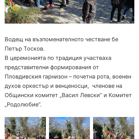
Водещ на възпоменателното честване бе
Петър Тосков.
В церемонията по традиция участваха
представителни формирования от
Пловдивския гарнизон – почетна рота, военен
духов оркестър и венценосци, членове на
Общински комитет „Васил Левски” и Комитет
„Родолюбие”.