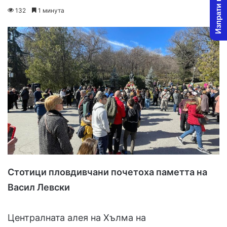
Изпрати новина
o
e
132
1 минута
l
n
l
d
o
a
w
n
o
e
n
m
X
a
i
l
Стотици пловдивчани почетоха паметта на
Васил Левски
Централната алея на Хълма на