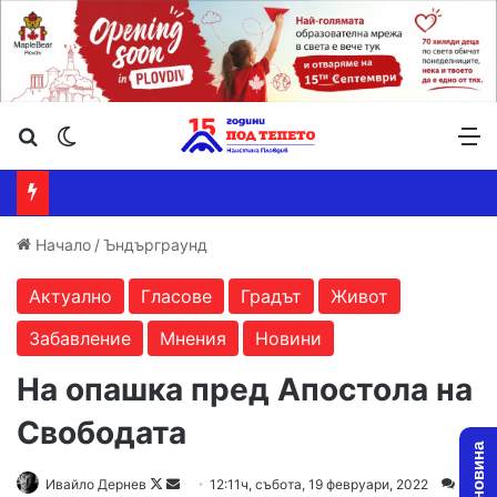
Търсене ...
Switch skin
М
Начало
/
Ъндърграунд
Актуално
Гласове
Градът
Живот
Забавление
Мнения
Новини
На опашка пред Апостола на
Свободата
Ивайло Дернев
F
S
12:11ч, събота, 19 февруари, 2022
2