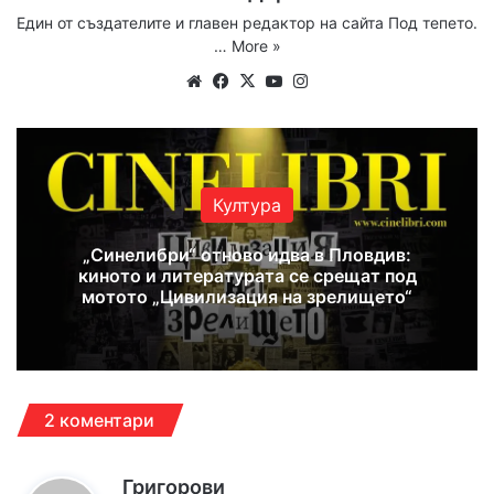
Един от създателите и главен редактор на сайта Под тепето.
…
More »
We
Fa
X
Yo
Ins
bsi
ce
uT
tag
te
bo
ub
ra
ok
e
m
Култура
„Синелибри“ отново идва в Пловдив:
киното и литературата се срещат под
мотото „Цивилизация на зрелището“
2 коментари
к
Григорови