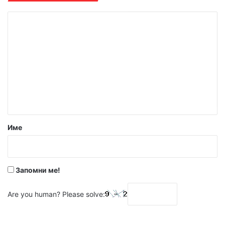
К
о
м
е
н
т
а
р
Име
:
*
Запомни ме!
Are you human? Please solve: