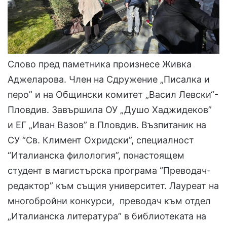
Слово пред паметника произнесе Живка
Аджеларова. Член на Сдружение „Писалка и
перо” и на Общински комитет „Васил Левски“-
Пловдив. Завършила ОУ „Душо Хаджидеков”
и ЕГ „Иван Вазов” в Пловдив. Възпитаник на
СУ “Св. Климент Охридски”, специалност
“Италианска филология”, понастоящем
студент в магистърска програма “Преводач-
редактор” към същия университет. Лауреат на
многобройни конкурси, преводач към отдел
„Италианска литература” в библиотеката на