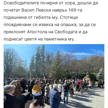
Освободителите почерня от хора, дошли да
почетат Васил Левски навръх 149-та
годишнина от гибелта му. Стотици
пловдивчани се извиха на опашка, за да се
преклонят Апостола на Свободата и да
поднесат цветя на паметника му.