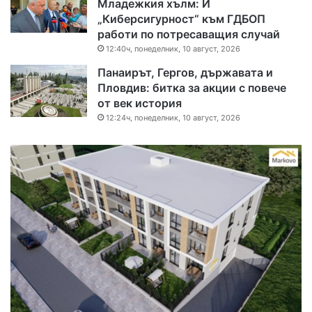
Младежкия хълм: И
„Киберсигурност“ към ГДБОП
работи по потресаващия случай
12:40ч, понеделник, 10 август, 2026
Панаирът, Гергов, държавата и
Пловдив: битка за акции с повече
от век история
12:24ч, понеделник, 10 август, 2026