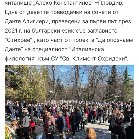
читалище „Алеко Константинов” –Пловдив.
Една от деветте преводачки на сонети от
Данте Алигиери, преведени за първи път през
2021 г. на български език със заглавието
“Стихове” , като част от проекта “Да опознаем
Данте” на специалност “Италианска
филология” към СУ “Св. Климент Охридски”.