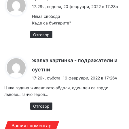
а
17:28ч, неделя, 20 февруари, 2022 в 17:28ч
з
Няма свобода
а
Къде са българите?
:
Отговор
жалка картинка - подражатели и
к
суетни
а
17:26ч, събота, 19 февруари, 2022 в 17:26ч
з
Цяла година живеят като абдали, един ден са горди
а
лъвове…ганчо героя….
:
Отговор
Вашият коментар