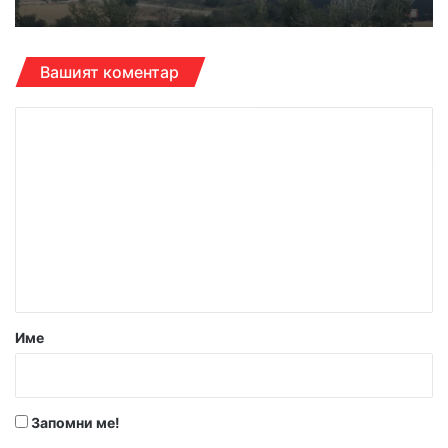
Вашият коментар
К
о
м
е
н
т
а
р
Име
:
*
Запомни ме!