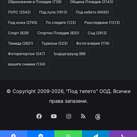
Образование в Пловдив
(736)
Община Пловдив
(2143)
ПУЛС
(2542)
Под лупа
(1613)
Под небето
(6493)
Под ножа
(2745)
По следите
(123)
Разследване
(1313)
Спорт
(829)
Спортен Пловдив
(820)
Съд
(2912)
Темида
(2821)
Туризъм
(323)
Фотогалерия
(174)
Фоторепортаж
(247)
Ъндърграунд
(89)
вашите снимки
(134)
© Copyright 2009-2026, "Под тепето" ООД. Всички
права запазени.
Facebook
YouTube
Instagram
RSS
Threads