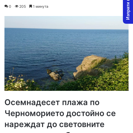
Изпрати новина
o
e
0
205
1 минута
l
n
l
d
o
a
w
n
o
e
n
m
X
a
i
l
Осемнадесет плажа по
Черноморието достойно се
нареждат до световните