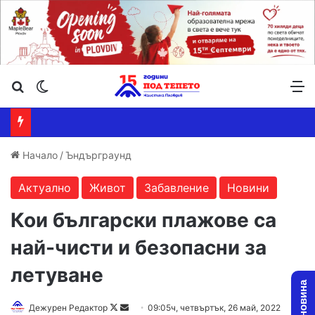
Търсене ...
Switch skin
М
Начало
/
Ъндърграунд
Актуално
Живот
Забавление
Новини
Кои български плажове са
най-чисти и безопасни за
летуване
Дежурен Редактор
F
S
09:05ч, четвъртък, 26 май, 2022