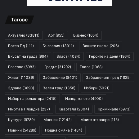
Тагове
Актуално
(33811)
Арт
(955)
Бизнес
(1654)
Ботев Пд
(111)
България
(13911)
Вашите писма
(206)
Вкусът на града
(994)
Власт
(4084)
Героите на деня
(1964)
Гласове
(5983)
Градът
(31292)
Евала
(1068)
Живот
(11039)
Забавление
(8401)
Забравеният град
(1825)
Здраве
(3890)
Зелен град
(1358)
Избори
(5021)
Избор на редактора
(2415)
Изпод тепето
(4900)
Имоти в Пловдив
(237)
Квартали
(2304)
Криминале
(5973)
Култура
(9789)
Мнения
(12142)
Моите отговори
(115)
Новини
(54289)
Нощна смяна
(1484)