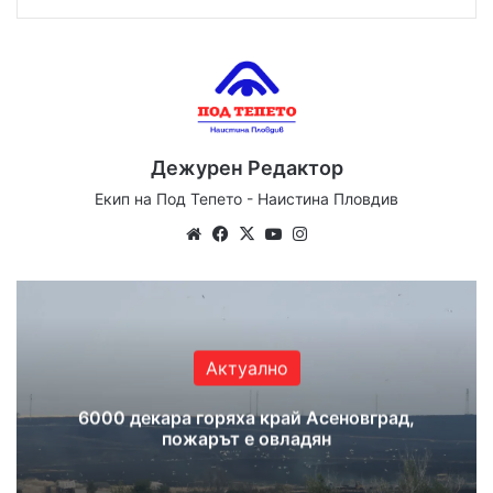
Дежурен Редактор
Екип на Под Тепето - Наистина Пловдив
We
Fa
X
Yo
Ins
bsi
ce
uT
tag
te
bo
ub
ra
ok
e
m
Актуално
6000 декара горяха край Асеновград,
пожарът е овладян