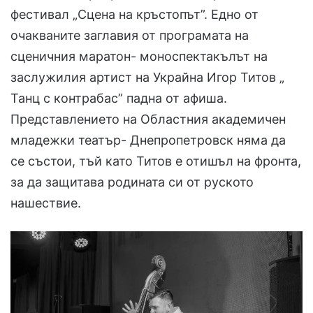
фестивал „Сцена на кръстопът”. Едно от
очакваните заглавия от програмата на
сценичния маратон- моноспектакълът на
заслужилия артист на Украйна Игор Титов „
Танц с контрабас” падна от афиша.
Представлението на Областния академичен
младежки театър- Днепропетровск няма да
се състои, тъй като Титов е отишъл на фронта,
за да защитава родината си от руското
нашествие.