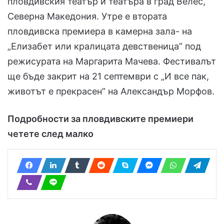
пловдивския театър и театъра в град Велес,
Северна Македония. Утре е втората
пловдивска премиера в камерна зала- на
„Елизабет или кралицата девственица” под
режисурата на Маргарита Мачева. Фестивалът
ще бъде закрит на 21 септември с „И все пак,
животът е прекрасен” на Александър Морфов.
Подробности за пловдивските премиери
четете след малко