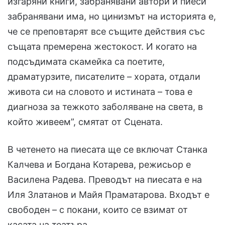
изгаряни книги, забранявани автори и пиеси
забранявани има, но цинизмът на историята е,
че се преповтарят все същите действия със
същата премерена жестокост. И когато на
подсъдимата скамейка са поетите,
драматурзите, писателите – хората, отдали
живота си на словото и истината – това е
диагноза за тежкото заболяване на света, в
който живеем”, смятат от Сцената.
В четенето на пиесата ще се включат Станка
Калчева и Богдана Котарева, режисьор е
Василена Радева. Преводът на пиесата е на
Иля Златанов и Майя Праматарова. Входът е
свободен – с покани, които се взимат от
касата на театъра.