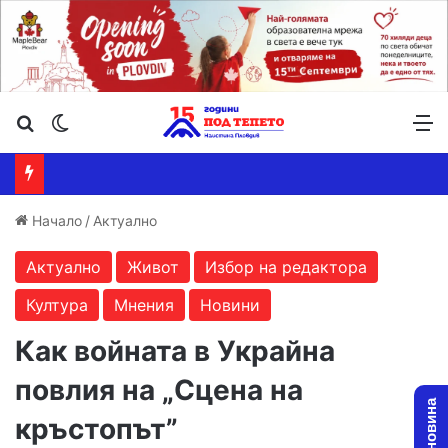
Търсене ...
Switch skin
М
Начало
/
Актуално
Актуално
Живот
Избор на редактора
Култура
Мнения
Новини
Как войната в Украйна
повлия на „Сцена на
кръстопът”