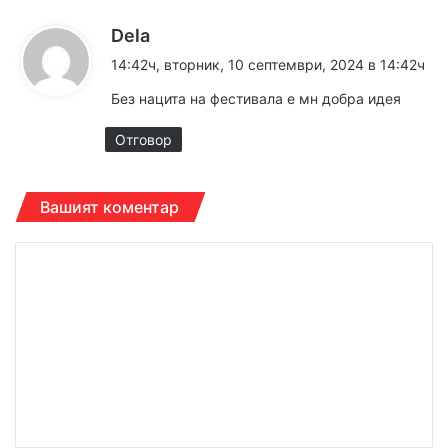
к
Dela
а
14:42ч, вторник, 10 септември, 2024 в 14:42ч
з
Без нацита на фестивала е мн добра идея
а
:
Отговор
Вашият коментар
К
о
м
е
н
т
а