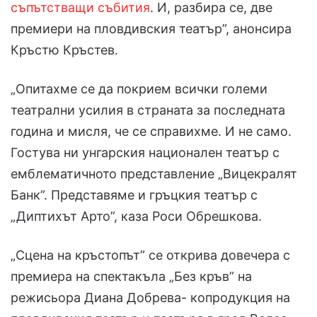
съпътстващи събития
. И, разбира се, две
премиери на пловдивския театър”, анонсира
Кръстю Кръстев.
„Опитахме се да покрием всички големи
театрални усилия в страната за последната
година и мисля, че се справихме. И не само.
Гостува ни унгарския национален театър с
емблематичното представление „Вицекралят
Банк”. Представяме и гръцкия театър с
„Диптихът Арто”, каза Роси Обрешкова.
„Сцена на кръстопът” се открива довечера с
премиера на спектакъла „Без кръв” на
режисьора Диана Добрева- копродукция на