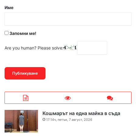
р
Име
:
*
Запомни ме!
Are you human? Please solve:
Кошмарът на една майка в съда
17:14ч, петък, 7 август, 2026