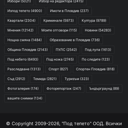
Избори
(5021)
Избор на редактора
(2415)
Изпод тепето
(4900)
Имоти в Пловдив
(237)
Квартали
(2304)
Криминале
(5973)
Култура
(9789)
Мнения
(12142)
Моите отговори
(115)
Новини
(54283)
Нощна смяна
(1484)
Образование в Пловдив
(736)
Община Пловдив
(2143)
ПУЛС
(2542)
Под лупа
(1613)
Под небето
(6493)
Под ножа
(2745)
По следите
(123)
Разследване
(1313)
Спорт
(827)
Спортен Пловдив
(818)
Съд
(2912)
Темида
(2821)
Туризъм
(323)
Фотогалерия
(174)
Фоторепортаж
(247)
Ъндърграунд
(89)
вашите снимки
(134)
© Copyright 2009-2026, "Под тепето" ООД. Всички