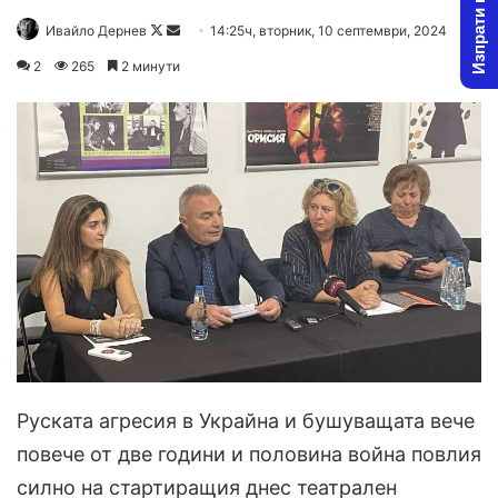
Изпрати новина
Follow
Send
Ивайло Дернев
14:25ч, вторник, 10 септември, 2024
on
an
2
265
2 минути
X
email
Руската агресия в Украйна и бушуващата вече
повече от две години и половина война повлия
силно на стартиращия днес театрален