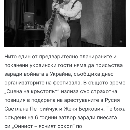
Нито един от предварително планираните и
поканени украински гости няма да присъства
заради войната в Украйна, съобщиха днес
организаторите на фестивала. В същото време
„Сцена на кръстопът” излиза със страхотна
позиция в подкрепа на арестуваните в Русия
Светлана Петрийчук и Женя Беркович. Те бяха
осъдени на 6 години затвор заради пиесата
си „Финист – ясният сокол“ по