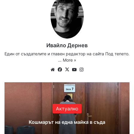
Ивайло Дернев
Един от създателите и главен редактор на сайта Под тепето.
…
More »
Website
Facebook
X
YouTube
Instagram
Актуално
Кошмарът на една майка в съда