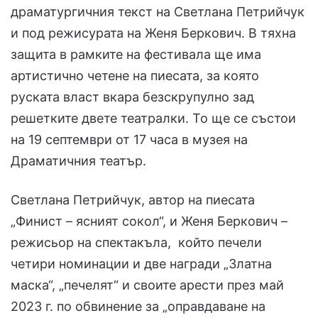
драматургичния текст на Светлана Петрийчук
и под режисурата на Женя Беркович. В тяхна
защита в рамките на фестивала ще има
артистично четене на пиесата, за която
руската власт вкара безскрупулно зад
решетките двете театралки. То ще се състои
на 19 септември от 17 часа в музея на
Драматичния театър.
Светлана Петрийчук, автор на пиесата
„Финист – ясният сокол“, и Женя Беркович –
режисьор на спектакъла, който печели
четири номинации и две награди „Златна
маска“, „печелят“ и своите арести през май
2023 г. по обвинение за „оправдаване на