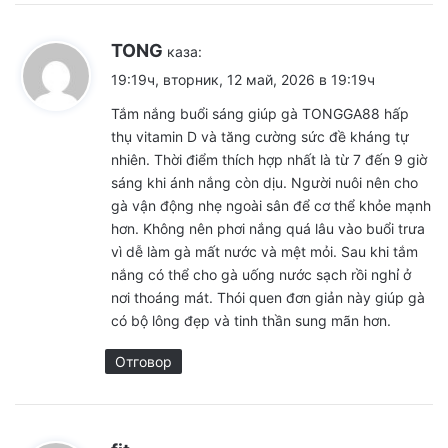
TONG
каза:
19:19ч, вторник, 12 май, 2026 в 19:19ч
Tắm nắng buổi sáng giúp gà
TONGGA88
hấp
thụ vitamin D và tăng cường sức đề kháng tự
nhiên. Thời điểm thích hợp nhất là từ 7 đến 9 giờ
sáng khi ánh nắng còn dịu. Người nuôi nên cho
gà vận động nhẹ ngoài sân để cơ thể khỏe mạnh
hơn. Không nên phơi nắng quá lâu vào buổi trưa
vì dễ làm gà mất nước và mệt mỏi. Sau khi tắm
nắng có thể cho gà uống nước sạch rồi nghỉ ở
nơi thoáng mát. Thói quen đơn giản này giúp gà
có bộ lông đẹp và tinh thần sung mãn hơn.
Отговор