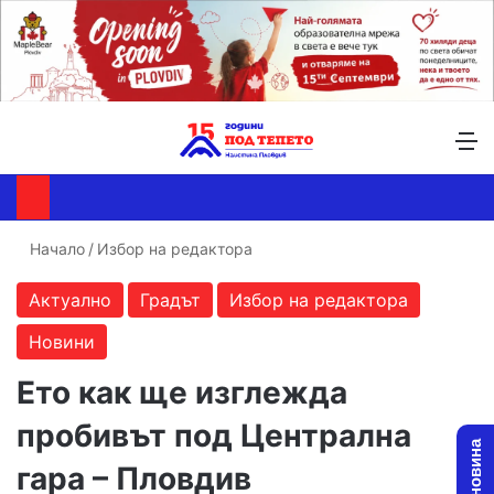
Търсене ...
Switch skin
М
Начало
/
Избор на редактора
Актуално
Градът
Избор на редактора
Новини
Ето как ще изглежда
пробивът под Централна
гара – Пловдив