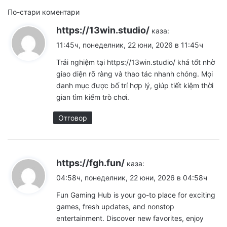
Навигация
По-стари коментари
https://13win.studio/
за
каза:
11:45ч, понеделник, 22 юни, 2026 в 11:45ч
коментарите
Trải nghiệm tại
https://13win.studio/
khá tốt nhờ
giao diện rõ ràng và thao tác nhanh chóng. Mọi
danh mục được bố trí hợp lý, giúp tiết kiệm thời
gian tìm kiếm trò chơi.
Отговор
https://fgh.fun/
каза:
04:58ч, понеделник, 22 юни, 2026 в 04:58ч
Fun Gaming Hub
is your go-to place for exciting
games, fresh updates, and nonstop
entertainment. Discover new favorites, enjoy