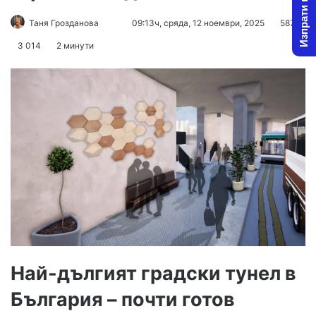
Изпрати новина
Follow
Send
Таня Грозданова
09:13ч, сряда, 12 ноември, 2025
587
on
an
3 014
2 минути
X
email
Най-дългият градски тунел в
България – почти готов