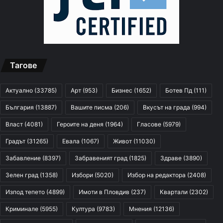
Тагове
Актуално
(33785)
Арт
(953)
Бизнес
(1652)
Ботев Пд
(111)
България
(13887)
Вашите писма
(206)
Вкусът на града
(994)
Власт
(4081)
Героите на деня
(1964)
Гласове
(5979)
Градът
(31265)
Евала
(1067)
Живот
(11030)
Забавление
(8397)
Забравеният град
(1825)
Здраве
(3890)
Зелен град
(1358)
Избори
(5020)
Избор на редактора
(2408)
Изпод тепето
(4899)
Имоти в Пловдив
(237)
Квартали
(2302)
Криминале
(5955)
Култура
(9783)
Мнения
(12136)