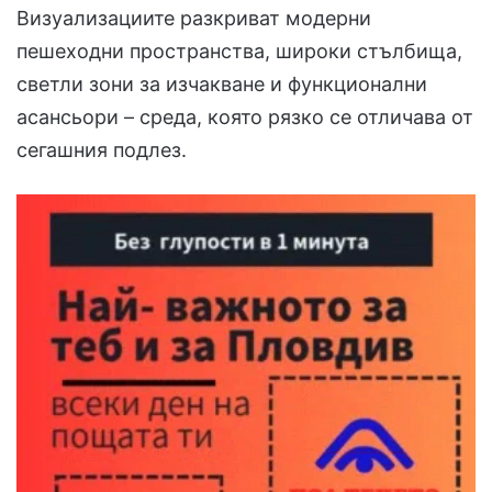
Визуализациите разкриват модерни
пешеходни пространства, широки стълбища,
светли зони за изчакване и функционални
асансьори – среда, която рязко се отличава от
сегашния подлез.