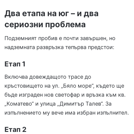
Два етапа на юг – и два
сериозни проблема
Подземният пробив е почти завършен, но
надземната развръзка тепърва предстои:
Етап 1
Включва довеждащото трасе до
кръстовището на ул. „Бяло море“, където ще
бъде изграден нов светофар и връзка към кв.
„Коматево“ и улица „Димитър Талев“. За
изпълнението му вече има избран изпълнител.
Етап 2