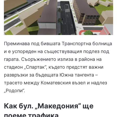
Преминава под бившата Транспортна болница
и е успореден на съществуващия подлез под
гарата. Съоръжението излиза в района на
стадион „Спартак“, където предстят важни
развръзки за бъдещата Южна тангента –
трасето между Коматевския възел и надлез
„Родопи“.
Как бул. „Македония“ ще
поеме трафика