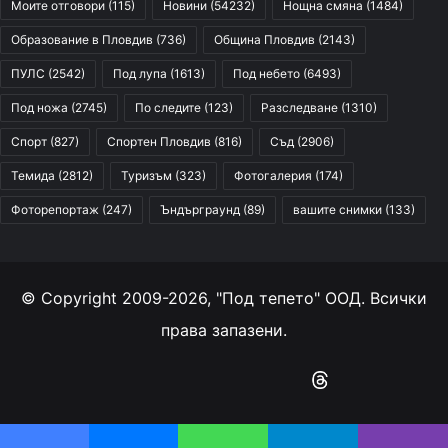
Моите отговори
(115)
Новини
(54232)
Нощна смяна
(1484)
Образование в Пловдив
(736)
Община Пловдив
(2143)
ПУЛС
(2542)
Под лупа
(1613)
Под небето
(6493)
Под ножа
(2745)
По следите
(123)
Разследване
(1310)
Спорт
(827)
Спортен Пловдив
(816)
Съд
(2906)
Темида
(2812)
Туризъм
(323)
Фотогалерия
(174)
Фоторепортаж
(247)
Ъндърграунд
(89)
вашите снимки
(133)
© Copyright 2009-2026, "Под тепето" ООД. Всички
права запазени.
Facebook
YouTube
Instagram
RSS
Threads