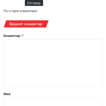
Отговор
Навигация
По-стари коментари
за
Вашият коментар
коментарите
Коментар:
*
Име