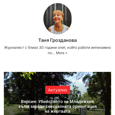
Таня Грозданова
Журналист с близо 30 години опит, който работи интензивно
по…
More »
Website
Facebook
X
YouTube
Instagram
Актуално
Версия: Убийството на Младежкия
хълм заради сексуалната ориентация
на жертвата