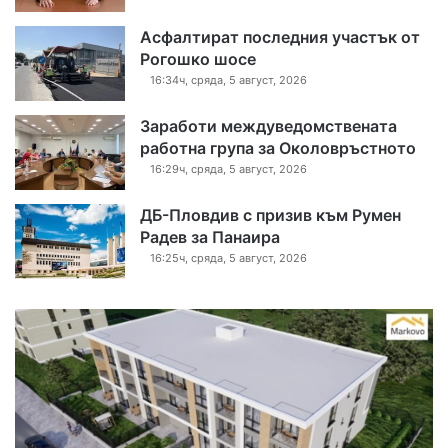
Асфалтират последния участък от
Рогошко шосе
16:34ч, сряда, 5 август, 2026
Заработи междуведомствената
работна група за Околовръстното
16:29ч, сряда, 5 август, 2026
ДБ-Пловдив с призив към Румен
Радев за Панаира
16:25ч, сряда, 5 август, 2026