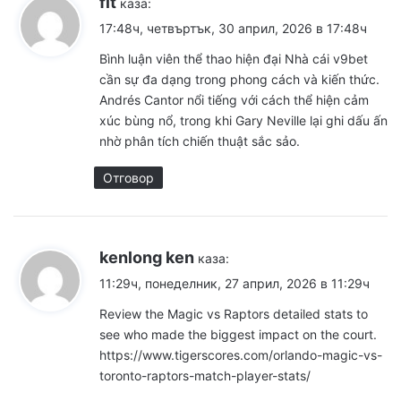
fit
каза:
17:48ч, четвъртък, 30 април, 2026 в 17:48ч
Bình luận viên thể thao hiện đại
Nhà cái v9bet
cần sự đa dạng trong phong cách và kiến thức.
Andrés Cantor nổi tiếng với cách thể hiện cảm
xúc bùng nổ, trong khi Gary Neville lại ghi dấu ấn
nhờ phân tích chiến thuật sắc sảo.
Отговор
kenlong ken
каза:
11:29ч, понеделник, 27 април, 2026 в 11:29ч
Review the Magic vs Raptors detailed stats to
see who made the biggest impact on the court.
https://www.tigerscores.com/orlando-magic-vs-
toronto-raptors-match-player-stats/