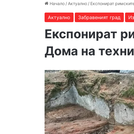
Начало
/
Актуално
/
Експонират римскит
Актуално
Забравеният град
Из
Експонират р
Дома на техн