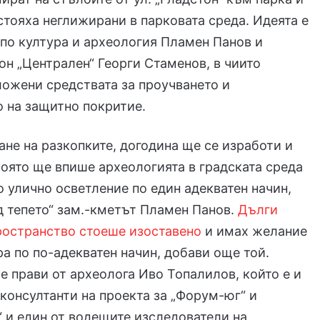
стояха неглижирани в парковата среда. Идеята е
 по култура и археология Пламен Панов и
он „Централен“ Георги Стаменов, в чиито
ожени средствата за проучването и
 на защитно покритие.
не на разкопките, догодина ще се изработи и
която ще впише археологията в градската среда
 улично осветление по един адекватен начин,
д тепето“ зам.-кметът Пламен Панов.
Дълги
ространство стоеше изоставено
и имах желание
ра по по-адекватен начин, добави още той.
е прави от археолога Иво Топалилов, който е и
 консултанти на проекта за „Форум-юг“ и
 и един от водещите изследователи на