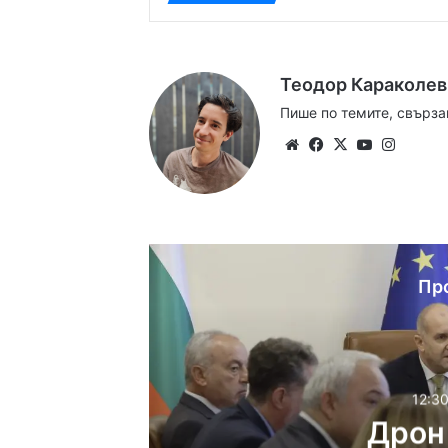
Теодор Караколев
Пише по темите, свърза
Website
Facebook
X
YouTube
Instag
Пр
12:30
Дрон 