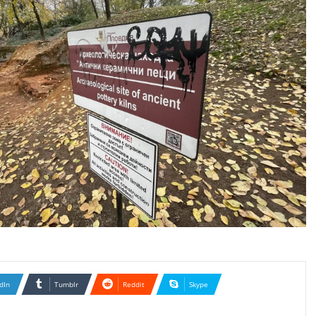
dIn
Tumblr
Reddit
Skype