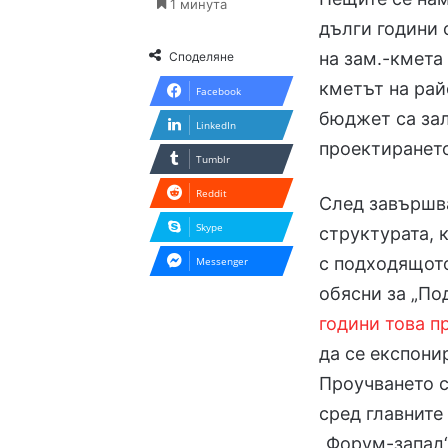
1 минута
дълги години 
на зам.-кмета
Споделяне
кметът на рай
Facebook
бюджет са зал
LinkedIn
проектирането
Tumblr
Reddit
След завършва
Skype
структурата, 
с подходящото
Messenger
обясни за „По
години това п
да се експони
Проучването с
сред главните
„Форум-запад“