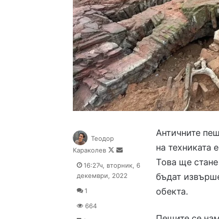
Античните пещ
Теодор
на техниката 
Follow
Send
Караколев
on
an
Това ще стане
16:27ч, вторник, 6
X
email
декември, 2022
бъдат извърше
обекта.
1
664
Пещите се нам