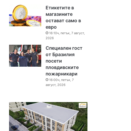
Етикетите в
магазините
остават само в
евро
16:10ч, петък, 7 август,
2026
Специален гост
от Бразилия
посети
пловдивските
пожарникари
16:00ч, петък, 7
август, 2026