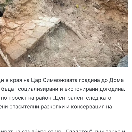
и в края на Цар Симеоновата градина до Дома
е бъдат социализирани и експонирани догодина.
 по проект на район „Централен“ след като
ни спасителни разкопки и консервация на
ират на стълбите от ул. „Гладстон“ към парка и