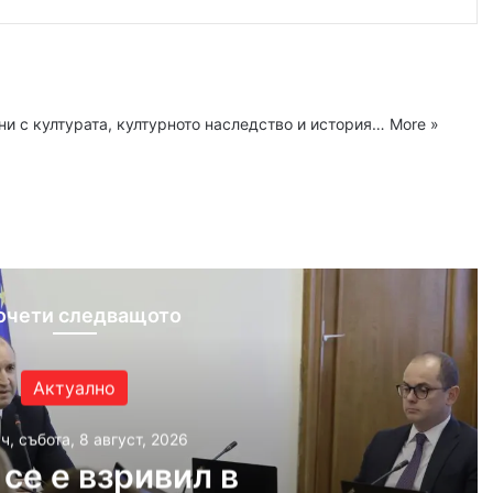
ни с културата, културното наследство и история…
More »
ram
очети следващото
Актуално
ч, събота, 8 август, 2026
се е взривил в