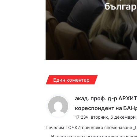
българ
пр
12:30ч, събота, 8 август
Дрон се е взривил в
12:14ч, събота, 8 август
Един коментар
акад. проф. д-р АРХ
кореспондент на БАН
12:05ч, събота, 8 август
Чанове и вувузели о
17:23ч, вторник, 6 декември,
Печелим ТОЧКИ при всяко споменаване „П
„…Идеята е на зам.-кмета по култура и ар