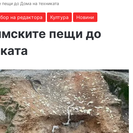
е пещи до Дома на техниката
бор на редактора
Култура
Новини
имските пещи до
иката