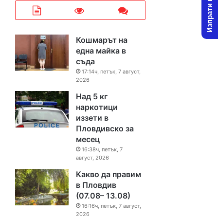
Изпрати новина
Кошмарът на
една майка в
съда
17:14ч, петък, 7 август,
2026
Над 5 кг
наркотици
иззети в
Пловдивско за
месец
16:38ч, петък, 7
август, 2026
Какво да правим
в Пловдив
(07.08– 13.08)
16:16ч, петък, 7 август,
2026