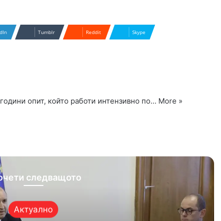
dIn
Tumblr
Reddit
Skype
 години опит, който работи интензивно по…
More »
ram
очети следващото
Актуално