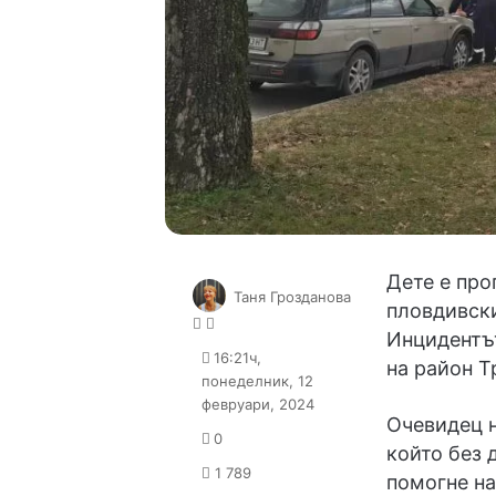
Дете е про
Таня Грозданова
пловдивски
Follow
Send
Инцидентът
on
an
16:21ч,
на район Т
X
email
понеделник, 12
февруари, 2024
Очевидец н
0
който без 
1 789
помогне на