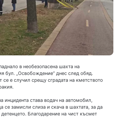
паднало в необезопасена шахта на
я бул. „Освобождение“ днес след обяд.
 се е случил срещу сградата на кметството
ракия.
а инцидента става водач на автомобил,
да се замисли слиза и скача в шахтата, за да
 детенцето. Благодарение на чист късмет