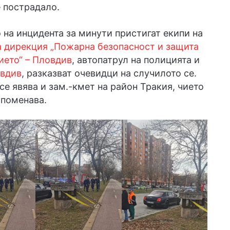
е пострадало.
 на инцидента за минути пристигат екипи на
а дирекция „Пожарна безопасност и защита
ието“ – Пловдив
, автопатрул на полицията и
вдив
, разказват очевидци на случилото се.
се явява и зам.-кмет на район Тракия, чието
споменава.