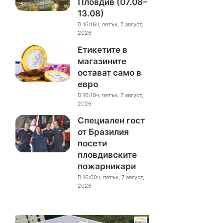
Пловдив (07.08–
13.08)
16:16ч, петък, 7 август,
2026
Етикетите в
магазините
остават само в
евро
16:10ч, петък, 7 август,
2026
Специален гост
от Бразилия
посети
пловдивските
пожарникари
16:00ч, петък, 7 август,
2026