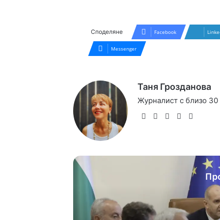
Споделяне
Facebook
Linke
Messenger
Таня Грозданова
Журналист с близо 30
Website
Facebook
X
YouTube
Instag
Пр