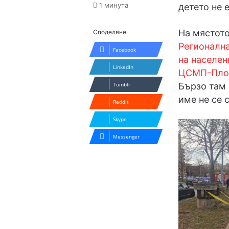
1 минута
детето не 
На мястото
Споделяне
Регионалн
Facebook
на населен
LinkedIn
ЦСМП-Пло
Tumblr
Бързо там 
име не се 
Reddit
Skype
Messenger