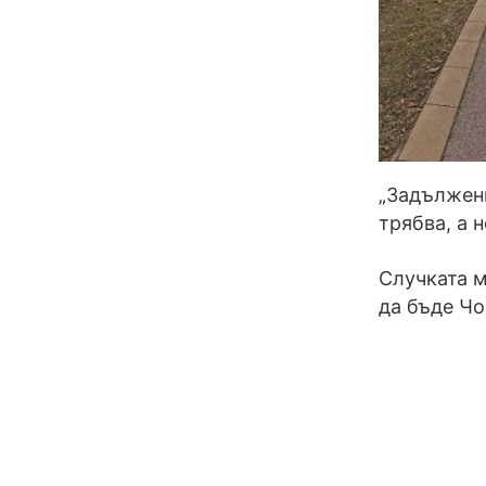
„Задължени
трябва, а 
Случката м
да бъде Чо