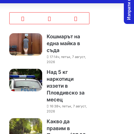
Изпрати новина
Кошмарът на
една майка в
съда
17:14ч, петък, 7 август,
2026
Над 5 кг
наркотици
иззети в
Пловдивско за
месец
16:38ч, петък, 7 август,
2026
Какво да
правим в