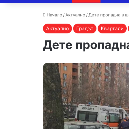
Начало
/
Актуално
/
Дете пропадна в ш
Актуално
Градът
Квартали
Дете пропадна