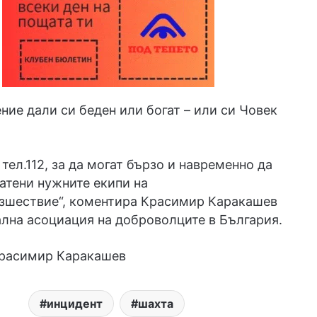
ние дали си беден или богат – или си Човек
 тел.112, за да могат бързо и навременно да
атени нужните екипи на
зшествие“, коментира Красимир Каракашев
лна асоциация на доброволците в България.
Красимир Каракашев
инцидент
шахта