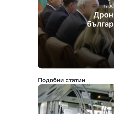
12:30
Дрон 
българ
пр
12:30ч, събота, 8 авгус
Дрон се е взривил в
Подобни статии
12:14ч, събота, 8 авгус
12:05ч, събота, 8 авгус
Чанове и вувузели о