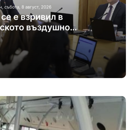
ч, събота, 8 август, 2026
се е взривил в
ското въздушно
остранство
т, 2026
 българското въздушно пространство
т, 2026
Българка във финал B на Световното по гребане в Пловдив
т, 2026
гласят трибуните на Гребния канал