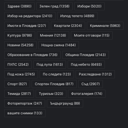
Здраве
(3890)
Зелен град
(1358)
Избори
(5020)
Избор на редактора
(2410)
Изпод тепето
(4899)
Имоти в Пловдив
(237)
Квартали
(2304)
Криминале
(5963)
Култура
(9786)
Мнения
(12138)
Моите отговори
(115)
Новини
(54258)
Нощна смяна
(1484)
Образование в Пловдив
(736)
Община Пловдив
(2143)
ПУЛС
(2542)
Под лупа
(1613)
Под небето
(6493)
Под ножа
(2745)
По следите
(123)
Разследване
(1312)
Спорт
(827)
Спортен Пловдив
(817)
Съд
(2907)
Темида
(2817)
Туризъм
(323)
Фотогалерия
(174)
Фоторепортаж
(247)
Ъндърграунд
(89)
вашите снимки
(133)