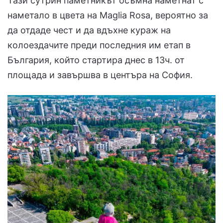
Тази сутрин паметникът осъмна наметнат с
наметало в цвета на Maglia Rosa, вероятно за
да отдаде чест и да вдъхне кураж на
колоездачите преди последния им етап в
България, който стартира днес в 13ч. от
площада и завършва в центъра на София.