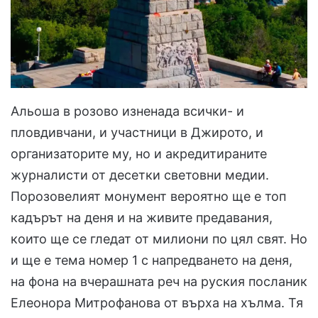
Альоша в розово изненада всички- и
пловдивчани, и участници в Джирото, и
организаторите му, но и акредитираните
журналисти от десетки световни медии.
Порозовелият монумент вероятно ще е топ
кадърът на деня и на живите предавания,
които ще се гледат от милиони по цял свят. Но
и ще е тема номер 1 с напредването на деня,
на фона на вчерашната реч на руския посланик
Елеонора Митрофанова от върха на хълма. Тя