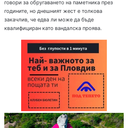
говори за обругаването на паметника през
годините, но днешният жест е толкова
закачлив, че едва ли може да бъде
квалифициран като вандалска проява.