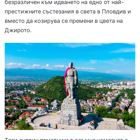
безразличен към идването на едно от най-
престижните състезания в света в Пловдив и
вместо да козирува се премени в цвета на
Джирото.