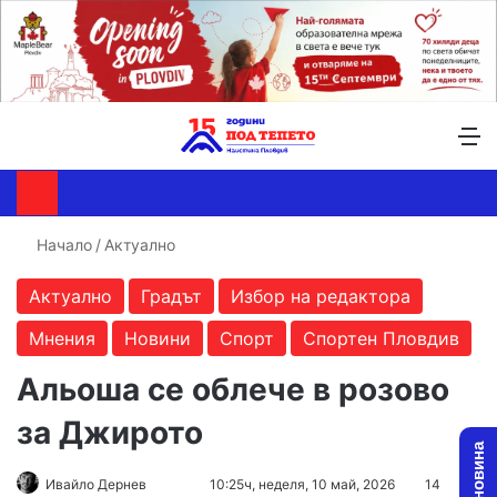
Търсене ...
Switch skin
М
Начало
/
Актуално
Актуално
Градът
Избор на редактора
Мнения
Новини
Спорт
Спортен Пловдив
Альоша се облече в розово
за Джирото
Follow
Send
Ивайло Дернев
10:25ч, неделя, 10 май, 2026
14