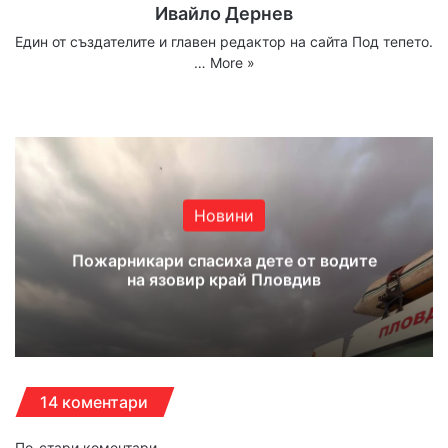
Ивайло Дернев
Един от създателите и главен редактор на сайта Под тепето.
…
More »
Website
Facebook
X
YouTube
Instagram
Новини
Пожарникари спасиха дете от водите
на язовир край Пловдив
14 коментари
По-стари коментари