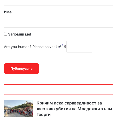
а
р
Име
:
*
Запомни ме!
Are you human? Please solve:
Кричим иска справедливост за
жестоко убития на Младежки хълм
Георги