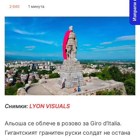
Изпрати новина
on
an
2 640
1 минута
X
email
Снимки:
LYON VISUALS
Альоша се облече в розово за Giro d’Italia.
Гигантският гранитен руски солдат не остана