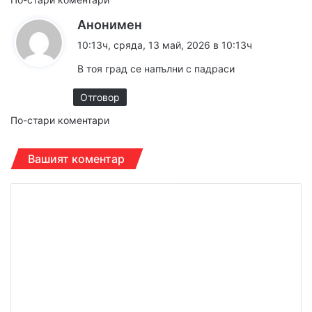
Навигация
к
Анонимен
за
а
10:13ч, сряда, 13 май, 2026 в 10:13ч
коментарите
з
В тоя град се напълни с падраси
а
:
Отговор
Навигация
По-стари коментари
за
Вашият коментар
коментарите
К
о
м
е
н
т