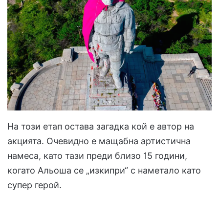
На този етап остава загадка кой е автор на
акцията. Очевидно е мащабна артистична
намеса, като тази преди близо 15 години,
когато Альоша се „изкипри“ с наметало като
супер герой.