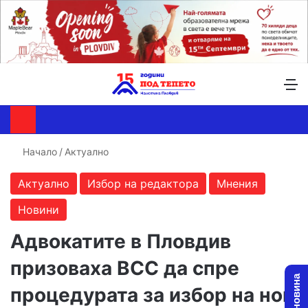
Търсене ...
Switch skin
М
Начало
/
Актуално
Актуално
Избор на редактора
Мнения
Новини
Адвокатите в Пловдив
призоваха ВСС да спре
процедурата за избор на нов