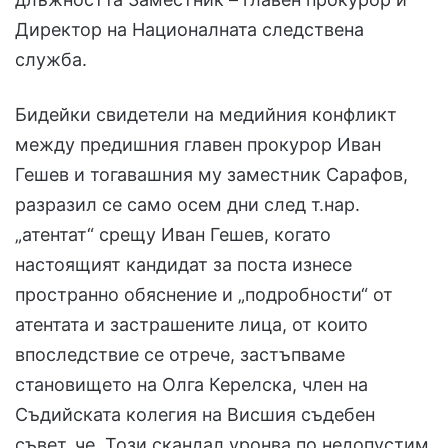
Директор на Националната следствена
служба.
Бидейки свидетели на медийния конфликт
между предишния главен прокурор Иван
Гешев и тогавашния му заместник Сарафов,
разразил се само осем дни след т.нар.
„атентат“ срещу Иван Гешев, когато
настоящият кандидат за поста изнесе
пространно обяснение и „подробности“ от
атентата и застрашените лица, от които
впоследствие се отрече, застъпваме
становището на Олга Керелска, член на
Съдийската колегия на Висшия съдебен
съвет, че „Този скандал уронва по недопустим