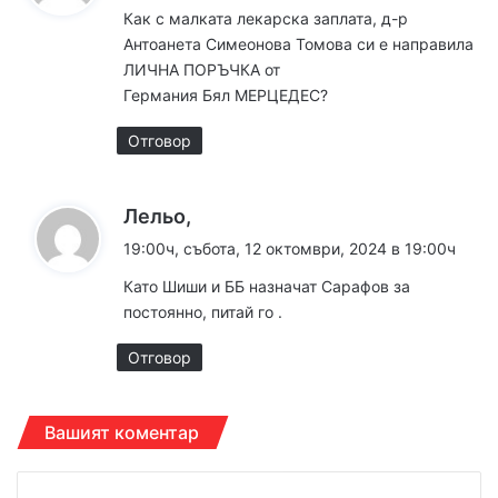
з
Как с малката лекарска заплата, д-р
а
Антоанета Симеонова Томова си е направила
:
ЛИЧНА ПОРЪЧКА от
Германия Бял МЕРЦЕДЕС?
Отговор
к
Лельо,
а
19:00ч, събота, 12 октомври, 2024 в 19:00ч
з
Като Шиши и ББ назначат Сарафов за
а
постоянно, питай го .
:
Отговор
Вашият коментар
К