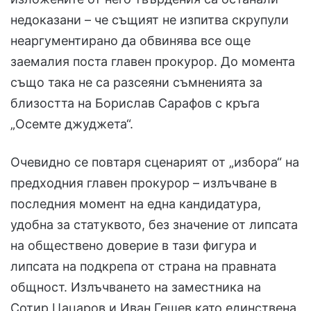
недоказани – че същият не изпитва скрупули
неаргументирано да обвинява все още
заемалия поста главен прокурор. До момента
също така не са разсеяни съмненията за
близостта на Борислав Сарафов с кръга
„Осемте джуджета“.
Очевидно се повтаря сценарият от „избора“ на
предходния главен прокурор – излъчване в
последния момент на една кандидатура,
удобна за статуквото, без значение от липсата
на обществено доверие в тази фигура и
липсата на подкрепа от страна на правната
общност. Излъчването на заместника на
Сотир Цацаров и Иван Гешев като единствена