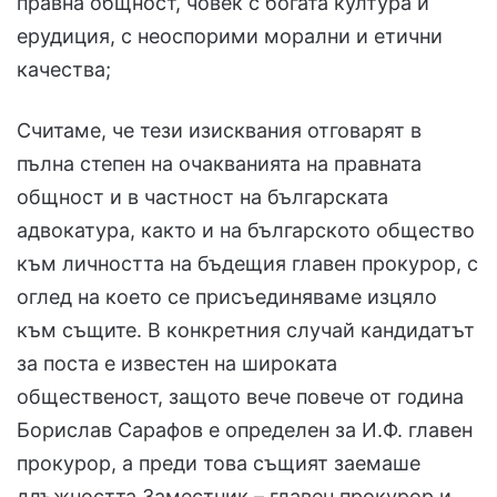
правна общност, човек с богата култура и
ерудиция, с неоспорими морални и етични
качества;
Считаме, че тези изисквания отговарят в
пълна степен на очакванията на правната
общност и в частност на българската
адвокатура, както и на българското общество
към личността на бъдещия главен прокурор, с
оглед на което се присъединяваме изцяло
към същите. В конкретния случай кандидатът
за поста е известен на широката
общественост, защото вече повече от година
Борислав Сарафов е определен за И.Ф. главен
прокурор, а преди това същият заемаше
длъжността Заместник – главен прокурор и