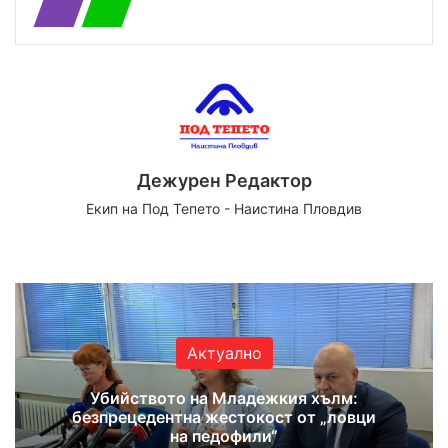
Дежурен Редактор
Екип на Под Тепето - Наистина Пловдив
Website
Facebook
X
YouTube
Instagram
Актуално
Убийството на Младежкия хълм:
безпрецедентна жестокост от „ловци
на педофили“