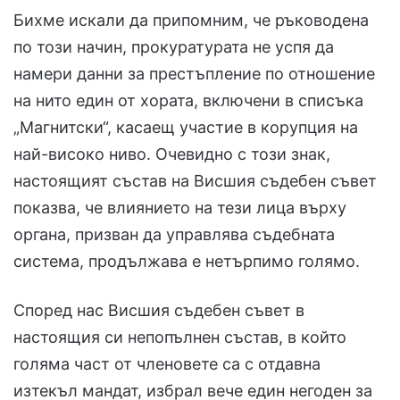
Бихме искали да припомним, че ръководена
по този начин, прокуратурата не успя да
намери данни за престъпление по отношение
на нито един от хората, включени в списъка
„Магнитски“, касаещ участие в корупция на
най-високо ниво. Очевидно с този знак,
настоящият състав на Висшия съдебен съвет
показва, че влиянието на тези лица върху
органа, призван да управлява съдебната
система, продължава е нетърпимо голямо.
Според нас Висшия съдебен съвет в
настоящия си непопълнен състав, в който
голяма част от членовете са с отдавна
изтекъл мандат, избрал вече един негоден за