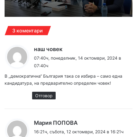
3 коментари
к
наш човек
а
07:40ч, понеделник, 14 октомври, 2024 в
з
07:40ч
а
В „демократична“ България така се избира – само една
:
кандидатура, на предварително определен човек!
Отговор
к
Мария ПОПОВА
а
16:21ч, събота, 12 октомври, 2024 в 16:21ч