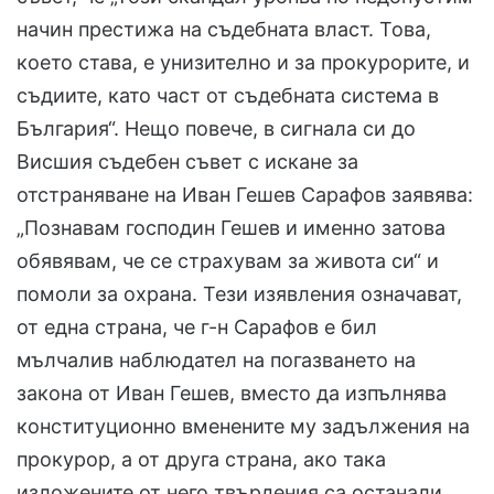
начин престижа на съдебната власт. Това,
което става, е унизително и за прокурорите, и
съдиите, като част от съдебната система в
България“. Нещо повече, в сигнала си до
Висшия съдебен съвет с искане за
отстраняване на Иван Гешев Сарафов заявява:
„Познавам господин Гешев и именно затова
обявявам, че се страхувам за живота си“ и
помоли за охрана. Тези изявления означават,
от една страна, че г-н Сарафов е бил
мълчалив наблюдател на погазването на
закона от Иван Гешев, вместо да изпълнява
конституционно вменените му задължения на
прокурор, а от друга страна, ако така
изложените от него твърдения са останали