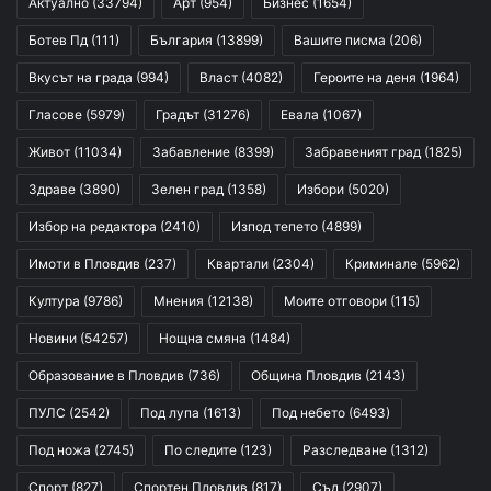
Актуално
(33794)
Арт
(954)
Бизнес
(1654)
Ботев Пд
(111)
България
(13899)
Вашите писма
(206)
Вкусът на града
(994)
Власт
(4082)
Героите на деня
(1964)
Гласове
(5979)
Градът
(31276)
Евала
(1067)
Живот
(11034)
Забавление
(8399)
Забравеният град
(1825)
Здраве
(3890)
Зелен град
(1358)
Избори
(5020)
Избор на редактора
(2410)
Изпод тепето
(4899)
Имоти в Пловдив
(237)
Квартали
(2304)
Криминале
(5962)
Култура
(9786)
Мнения
(12138)
Моите отговори
(115)
Новини
(54257)
Нощна смяна
(1484)
Образование в Пловдив
(736)
Община Пловдив
(2143)
ПУЛС
(2542)
Под лупа
(1613)
Под небето
(6493)
Под ножа
(2745)
По следите
(123)
Разследване
(1312)
Спорт
(827)
Спортен Пловдив
(817)
Съд
(2907)