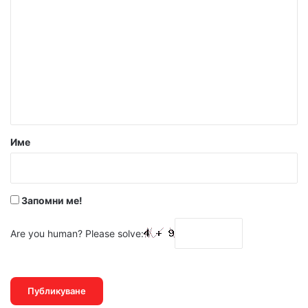
о
м
е
н
т
а
р
Име
:
*
Запомни ме!
Are you human? Please solve: