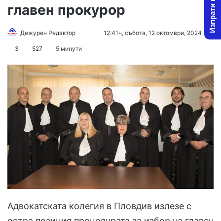
Изпрати новина
главен прокурор
Follow
Send
Дежурен Редактор
12:41ч, събота, 12 октомври, 2024
on
an
3
527
5 минути
X
email
Адвокатската колегия в Пловдив излезе с
остра позиция процедурата за избор на главен