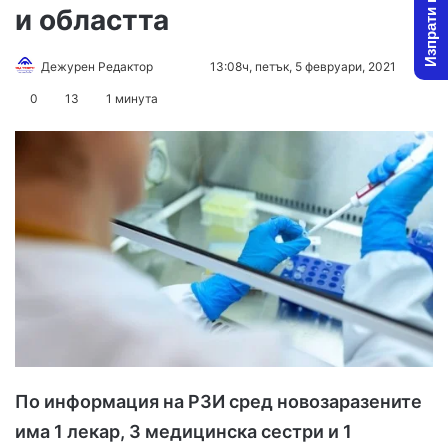
Изпрати новина
и областта
Дежурен Редактор
F
S
13:08ч, петък, 5 февруари, 2021
o
e
0
13
1 минута
l
n
l
d
o
a
w
n
o
e
n
m
X
a
i
l
По информация на РЗИ сред новозаразените
има 1 лекар, 3 медицинска сестри и 1