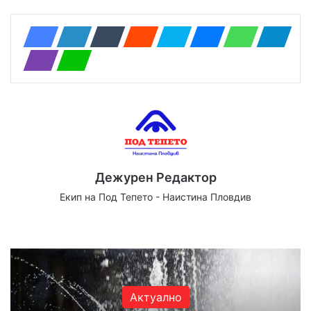
Дежурен Редактор
Екип на Под Тепето - Наистина Пловдив
We
Fa
X
Yo
Ins
bsi
ce
uT
tag
te
bo
ub
ra
ok
e
m
Актуално