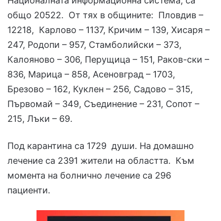
Националната информационна система, са
общо 20522. От тях в общините: Пловдив –
12218, Карлово – 1137, Кричим – 139, Хисаря –
247, Родопи – 957, Стамболийски – 373,
Калояново – 306, Перущица – 151, Раков-ски –
836, Марица – 858, Асеновград – 1703,
Брезово – 162, Куклен – 256, Садово – 315,
Първомай – 349, Съединение – 231, Сопот –
215, Лъки – 69.
Под карантина са 1729 души. На домашно
лечение са 2391 жители на областта. Към
момента на болнично лечение са 296
пациенти.