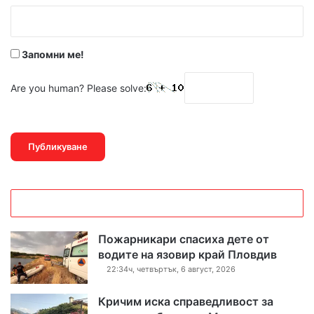
:
*
Запомни ме!
Are you human? Please solve:
Пожарникари спасиха дете от
водите на язовир край Пловдив
22:34ч, четвъртък, 6 август, 2026
Кричим иска справедливост за