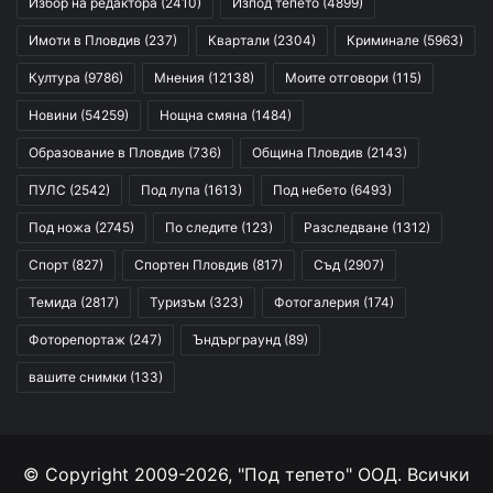
Избор на редактора
(2410)
Изпод тепето
(4899)
Имоти в Пловдив
(237)
Квартали
(2304)
Криминале
(5963)
Култура
(9786)
Мнения
(12138)
Моите отговори
(115)
Новини
(54259)
Нощна смяна
(1484)
Образование в Пловдив
(736)
Община Пловдив
(2143)
ПУЛС
(2542)
Под лупа
(1613)
Под небето
(6493)
Под ножа
(2745)
По следите
(123)
Разследване
(1312)
Спорт
(827)
Спортен Пловдив
(817)
Съд
(2907)
Темида
(2817)
Туризъм
(323)
Фотогалерия
(174)
Фоторепортаж
(247)
Ъндърграунд
(89)
вашите снимки
(133)
© Copyright 2009-2026, "Под тепето" ООД. Всички