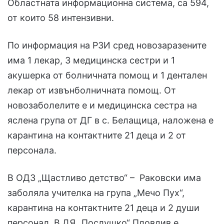
Областната информационна система, са 594,
от които 58 интензивни.
По информация на РЗИ сред новозаразените
има 1 лекар, 3 медицинска сестри и 1
акушерка от болничната помощ и 1 дентален
лекар от извънболничната помощ. От
новозаболелите е и медицинска сестра на
яслена група от ДГ в с. Белащица, наложена е
карантина на контактните 21 деца и 2 от
персонала.
В ОДЗ „Щастливо детство“ – Раковски има
заболяла учителка на група „Мечо Пух“,
карантина на контактните 21 деца и 2 души
персонал. В ДЯ „Послушко“ Пловдив е