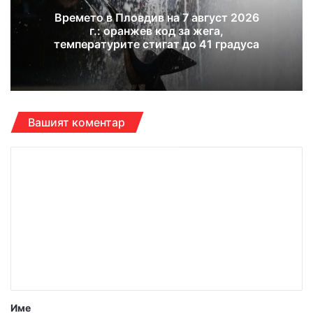
Времето в Пловдив на 7 август 2026
г.: оранжев код за жега,
температурите стигат до 41 градуса
Вашият коментар
К
о
м
е
н
т
а
р
Име