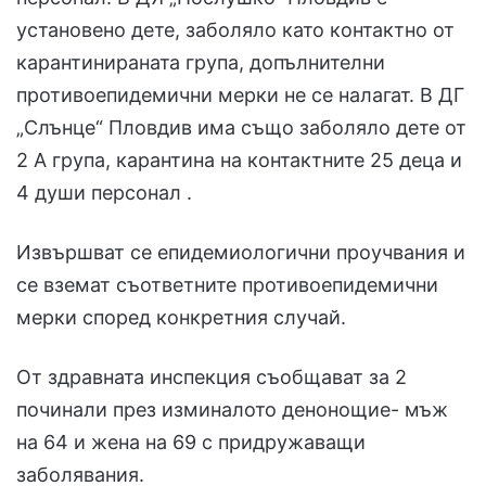
установено дете, заболяло като контактно от
карантинираната група, допълнителни
противоепидемични мерки не се налагат. В ДГ
„Слънце“ Пловдив има също заболяло дете от
2 А група, карантина на контактните 25 деца и
4 души персонал .
Извършват се епидемиологични проучвания и
се вземат съответните противоепидемични
мерки според конкретния случай.
От здравната инспекция съобщават за 2
починали през изминалото денонощие- мъж
на 64 и жена на 69 с придружаващи
заболявания.