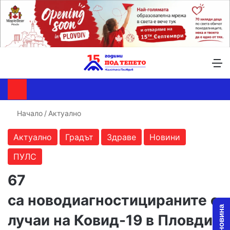
Търсене ...
Switch skin
М
Начало
/
Актуално
Актуално
Градът
Здраве
Новини
ПУЛС
67
са новодиагностицираните с
лучаи на Ковид-19 в Пловдив