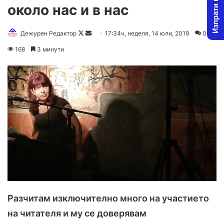
Изпрати новина
около нас и в нас
Дежурен Редактор
F
S
17:34ч, неделя, 14 юли, 2019
0
o
e
168
3 минути
l
n
l
d
o
a
w
n
o
e
n
m
X
a
i
l
Разчитам изключително много на участието
на читателя и му се доверявам