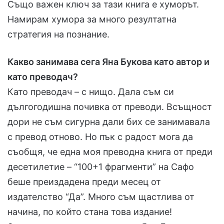
Също важен ключ за тази книга е хуморът.
Намирам хумора за много резултатна
стратегия на познание.
Какво занимава сега Яна Букова като автор и
като преводач?
Като преводач – с нищо. Дала съм си
дългогодишна почивка от преводи. Всъщност
дори не съм сигурна дали бих се занимавала
с превод отново. Но пък с радост мога да
съобщя, че една моя преводна книга от преди
десетилетие – “100+1 фрагменти” на Сафо
беше преиздадена преди месец от
издателство “Да”. Много съм щастлива от
начина, по който стана това издание!