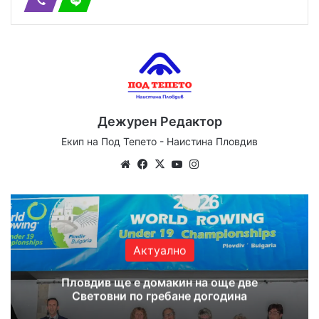
Дежурен Редактор
Екип на Под Тепето - Наистина Пловдив
We
Fa
X
Yo
Ins
bsi
ce
uT
tag
te
bo
ub
ra
ok
e
m
Актуално
Пловдив ще е домакин на още две
Световни по гребане догодина