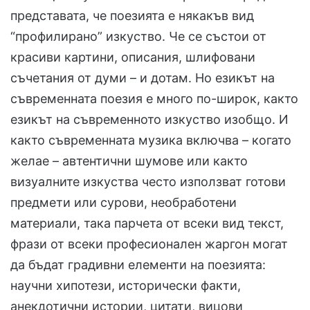
представата, че поезията е някакъв вид
“профилирано” изкуство. Че се състои от
красиви картини, описания, шлифовани
съчетания от думи – и дотам. Но езикът на
съвременната поезия е много по-широк, както
езикът на съвременното изкуство изобщо. И
както съвременната музика включва – когато
желае – автентични шумове или както
визуалните изкуства често използват готови
предмети или сурови, необработени
материали, така парчета от всеки вид текст,
фрази от всеки професионален жаргон могат
да бъдат градивни елементи на поезията:
научни хипотези, исторически факти,
анекдотични истории, цитати, вицови