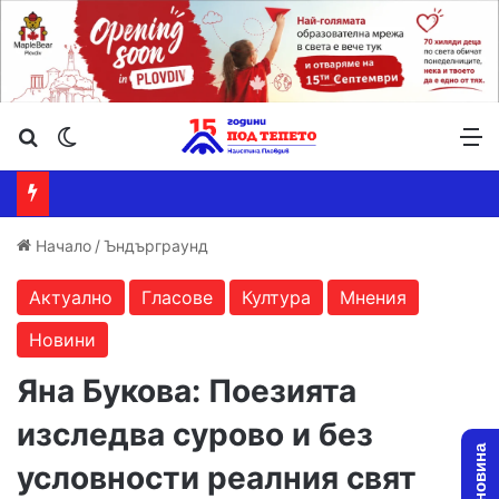
Търсене ...
Switch skin
М
Начало
/
Ъндърграунд
Актуално
Гласове
Култура
Мнения
Новини
Яна Букова: Поезията
изследва сурово и без
условности реалния свят