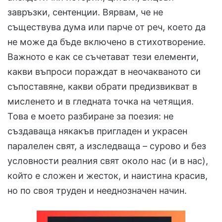
завръзки, сентенции. Вярвам, че не
съществува дума или парче от реч, което да
не може да бъде включено в стихотворение.
Важното е как се съчетават тези елементи,
какви въпроси пораждат в неочакваното си
съпоставяне, какви обрати предизвикват в
мисленето и в гледната точка на четящия.
Това е моето разбиране за поезия: не
създаваща някакъв пригладен и украсен
паралелен свят, а изследваща – сурово и без
условности реалния свят около нас (и в нас),
който е сложен и жесток, и наистина красив,
но по своя труден и нееднозначен начин.