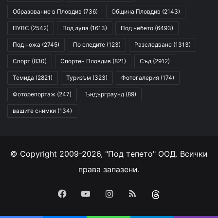
Образование в Пловдив
(736)
Община Пловдив
(2143)
ПУЛС
(2542)
Под лупа
(1613)
Под небето
(6493)
Под ножа
(2745)
По следите
(123)
Разследване
(1313)
Спорт
(830)
Спортен Пловдив
(821)
Съд
(2912)
Темида
(2821)
Туризъм
(323)
Фотогалерия
(174)
Фоторепортаж
(247)
Ъндърграунд
(89)
вашите снимки
(134)
© Copyright 2009-2026, "Под тепето" ООД. Всички
права запазени.
Facebook
YouTube
Instagram
RSS
Threads