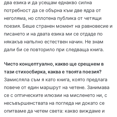
два езика и да усещам еднакво силна
потребност да се обърна към две ядра от
неголяма, но сплотена публика от четящи
поезия. Беше странен момент на равновесие и
писането и на двата езика ми се отдаде по
някакъв напълно естествен начин. Не знам
дали би се повторило при следваща книга.
Чисто концептуално, какво ще срещнем в
тази стихосбирка, каква е твоята поезия?
Замисляла съм я като книга, която предлага
повече от един маршрут на четене. Занимава
се с оптическите илюзии на мисленето ни, с
несъвършенствата на погледа ни докато се
опитваме да четем света: какво виждаме и