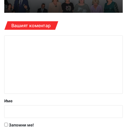
Вашият коментар
К
о
м
е
н
т
а
р
Име
:
*
Запомни ме!