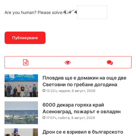
Are you human? Please solve:
Пловдив ще е домакин на още две
Световни по гребане догодина
12:22ч, неделя, 9 август, 2026
6000 декара горяха край
Асеновград, пожарът е овладян
17:07ч, събота, 8 август, 2026
Дрон се е взривил в българското