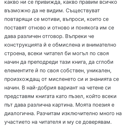
какво ни се привижда, какво правим всичко
възможно да не видим. Съществуват
повтарящи се мотиви, въпроси, които се
поставят отново и отново и понякога им се
дава различен отговор. Въпреки че
конструкцията й е обмислена и внимателно
строена, всеки читател би могъл по своя
начин да преподреди тази книга, да сглоби
елементите й по своя собствен, уникален,
произхождащ от мисленето си и знанията се
начин. В най-добрия вариант на четене си
представям книгата като пъзел, който всеки
път дава различна картина. Моята поезия е
диалогична. Разчитам изключително много на
участието на читателя и му се доверявам.