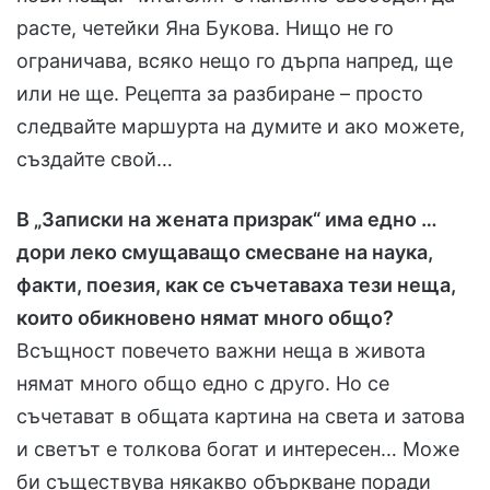
расте, четейки Яна Букова. Нищо не го
ограничава, всяко нещо го дърпа напред, ще
или не ще. Рецепта за разбиране – просто
следвайте маршурта на думите и ако можете,
създайте свой…
В „Записки на жената призрак“ има едно …
дори леко смущаващо смесване на наука,
факти, поезия, как се съчетаваха тези неща,
които обикновено нямат много общо?
Всъщност повечето важни неща в живота
нямат много общо едно с друго. Но се
съчетават в общата картина на света и затова
и светът е толкова богат и интересен… Може
би съществува някакво объркване поради