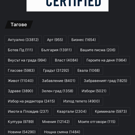
Тагове
Актуално
(33812)
Арт
(955)
Бизнес
(1654)
Ботев Пд
(111)
България
(13911)
Вашите писма
(206)
Вкусът на града
(994)
Власт
(4084)
Героите на деня
(1964)
Гласове
(5983)
Градът
(31292)
Евала
(1068)
Живот
(11040)
Забавление
(8401)
Забравеният град
(1825)
Здраве
(3890)
Зелен град
(1358)
Избори
(5021)
Избор на редактора
(2415)
Изпод тепето
(4900)
Имоти в Пловдив
(237)
Квартали
(2304)
Криминале
(5973)
Култура
(9789)
Мнения
(12142)
Моите отговори
(115)
Новини
(54290)
Нощна смяна
(1484)