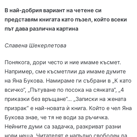
В най-добрия вариант на четене си
представям книгата като пъзел, който всеки
път дава различна картина
Славена Шекерлетова
Понякога, дори често и ние имаме късмет.
Например, сме късметлии да имаме думите
на Яна Букова. Намираме ги събрани в „К като
всичко“, „Пътуване по посока на сянката“, „4
приказки без връщане“… „Записки на жената
призрак“ е най-новата ѝ книга. Който е чел Яна
Букова знае, че тя не води за ръчичка.
Нейните думи са задачка, разкриват разни
нови неща. Читателят е напълно свободен да