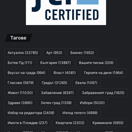
Тагове
Актуално
(33785)
Арт
(953)
Бизнес
(1652)
Ботев Пд
(111)
България
(13887)
Вашите писма
(206)
Вкусът на града
(994)
Власт
(4081)
Героите на деня
(1964)
Гласове
(5979)
Градът
(31265)
Евала
(1067)
Живот
(11030)
Забавление
(8397)
Забравеният град
(1825)
Здраве
(3890)
Зелен град
(1358)
Избори
(5020)
Избор на редактора
(2408)
Изпод тепето
(4899)
Имоти в Пловдив
(237)
Квартали
(2302)
Криминале
(5955)