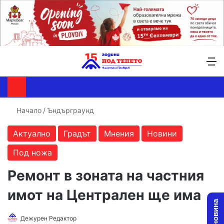
Търсене ...
Switch skin
М
Начало
/
Ъндърграунд
Актуално
Градът
Мнения
Новини
Под ножа
Ремонт в зоната на частния
имот на Централен ще има
Дежурен Редактор
F
S