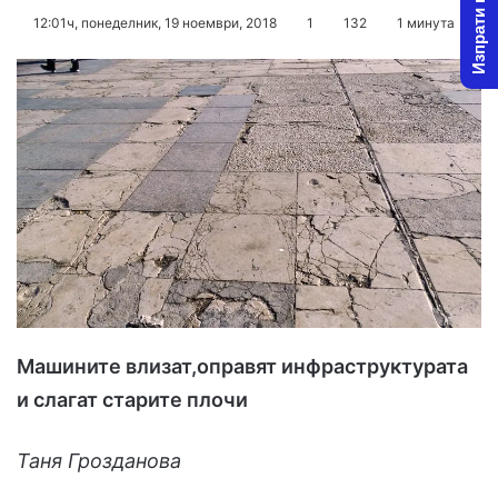
Изпрати новина
o
e
12:01ч, понеделник, 19 ноември, 2018
1
132
1 минута
l
n
l
d
o
a
w
n
o
e
n
m
X
a
i
l
Машините влизат,оправят инфраструктурата
и слагат старите плочи
Таня Грозданова