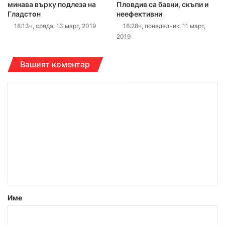
минава върху подлеза на
Пловдив са бавни, скъпи и
Гладстон
неефективни
18:13ч, сряда, 13 март, 2019
16:28ч, понеделник, 11 март,
2019
Вашият коментар
К
о
м
е
н
т
а
р
Име
:
*