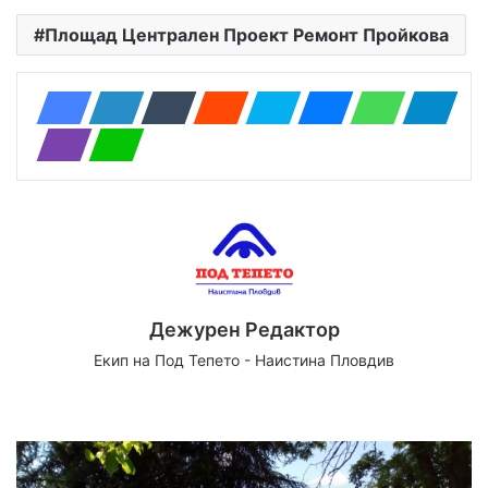
Площад Централен Проект Ремонт Пройкова
Дежурен Редактор
Екип на Под Тепето - Наистина Пловдив
We
Fa
X
Yo
Ins
bsi
ce
uT
tag
te
bo
ub
ra
ok
e
m