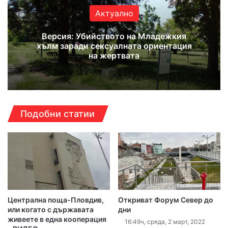
Актуално
Версия: Убийството на Младежкия
хълм заради сексуалната ориентация
на жертвата
Подобни статии
Централна поща-Пловдив,
Откриват Форум Север до
или когато с държавата
дни
живеете в една кооперация
16:49ч, сряда, 2 март, 2022