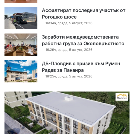
Асфалтират последния участък от
Рогошко шосе
16:34ч, сряда, 5 август, 2026
Заработи междуведомствената
работна група за Околовръстното
16:29ч, сряда, 5 август, 2026
ДБ-Пловдив с призив към Румен
Радев за Панаира
16:25ч, сряда, 5 август, 2026