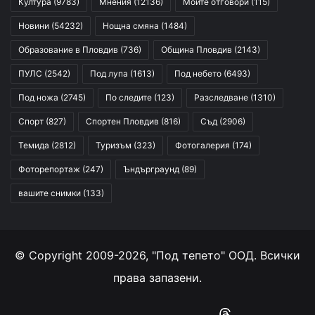
Култура
(9783)
Мнения
(12136)
Моите отговори
(115)
Новини
(54232)
Нощна смяна
(1484)
Образование в Пловдив
(736)
Община Пловдив
(2143)
ПУЛС
(2542)
Под лупа
(1613)
Под небето
(6493)
Под ножа
(2745)
По следите
(123)
Разследване
(1310)
Спорт
(827)
Спортен Пловдив
(816)
Съд
(2906)
Темида
(2812)
Туризъм
(323)
Фотогалерия
(174)
Фоторепортаж
(247)
Ъндърграунд
(89)
вашите снимки
(133)
© Copyright 2009-2026, "Под тепето" ООД. Всички
права запазени.
Facebook
YouTube
Instagram
RSS
Threads