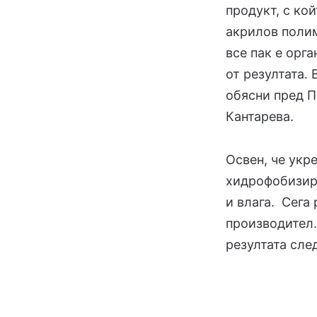
продукт, с ко
акрилов полим
все пак е орг
от резултата. 
обясни пред П
Кантарева.
Освен, че укр
хидрофобизира
и влага. Сега
производител.
резултата сле