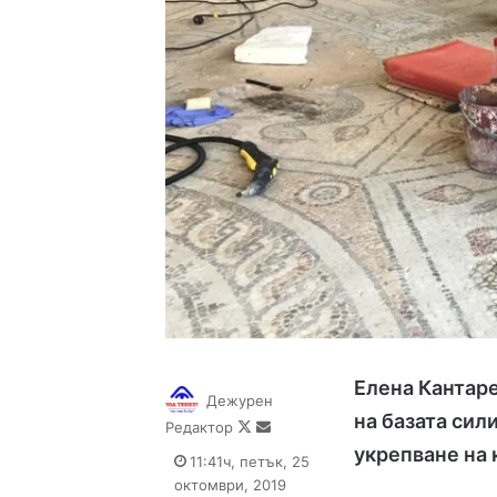
Елена Кантар
Дежурен
на базата сил
Follow
Send
Редактор
on
an
укрепване на 
11:41ч, петък, 25
X
email
октомври, 2019