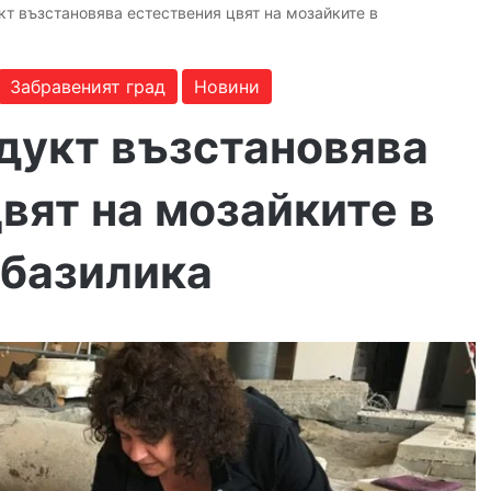
кт възстановява естествения цвят на мозайките в
Забравеният град
Новини
одукт възстановява
вят на мозайките в
 базилика