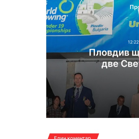
Пр
12:22
Пловдив щ
две Све
12:22ч, неделя, 9 август
17:07ч, събота, 8 август
Един коментар