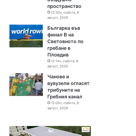
пространство
12:30ч, събота, 8
август, 2026
Българка във
финал B на
Световното по
гребане в
Пловдив
12:14ч, събота, 8
август, 2026
Чанове и
вувузели огласят
трибуните на
Гребния канал
12:05ч, събота, 8
август, 2026