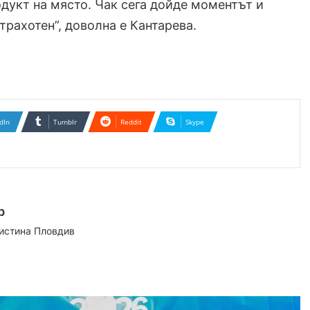
одукт на място. Чак сега дойде моментът и
трахотен”, доволна е Кантарева.
dIn
Tumblr
Reddit
Skype
р
аистина Пловдив
ram