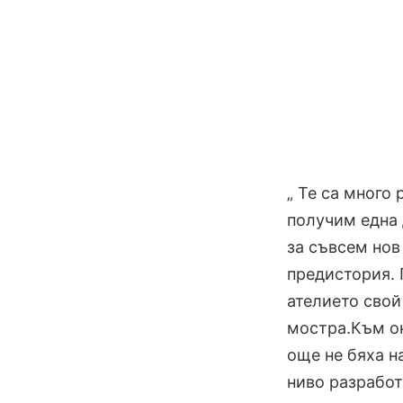
„ Те са много
получим една 
за съвсем нов
предистория. 
ателието свой
мостра.Към он
още не бяха н
ниво разработ