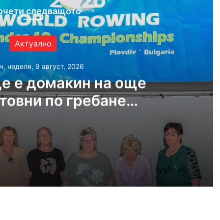
очети следващото
Актуално
ч, неделя, 9 август, 2026
е е домакин на още
товни по гребане
догодина
, 2026
Пловдив ще е домакин на още две Световни по гребане догодина
, 2026