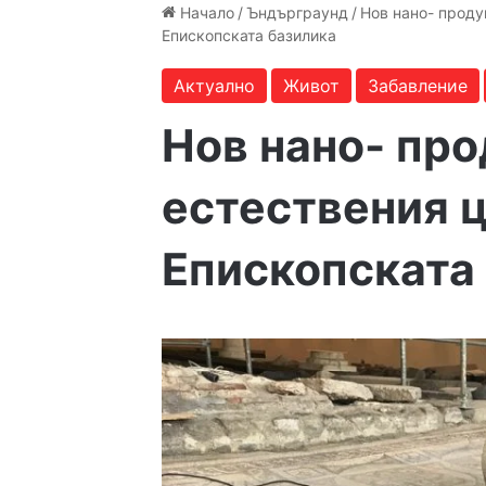
Начало
/
Ъндърграунд
/
Нов нано- проду
Епископската базилика
Актуално
Живот
Забавление
Нов нано- пр
естествения ц
Епископската