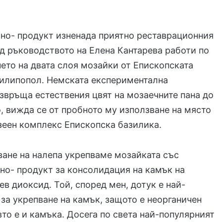
но- продукт изненада приятно реставрационния
од ръководството на Елена Кантарева работи по
ето на двата слоя мозайки от Епископската
Филипопол. Немската експериментална
звръща естествения цвят на мозаечните пана до
 вижда се от пробното му използване на място
еен комплекс Епископска базилика.
ване на налепа укрепваме мозайката със
но- продукт за консолидация на камък на
ев диоксид. Той, според мен, дотук е най-
за укрепване на камък, защото е неорганичен
вто е и камъка. Досега по света най-популярният