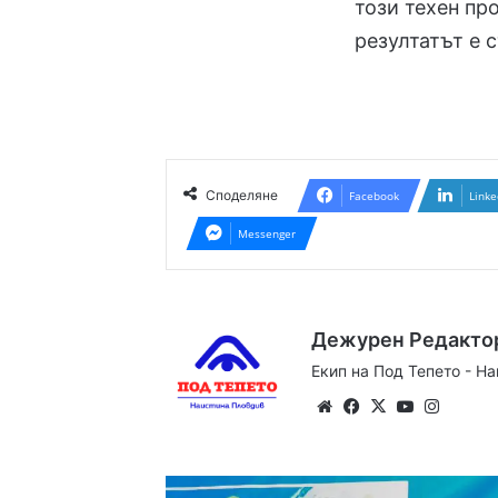
този техен пр
резултатът е с
Споделяне
Facebook
Linke
Messenger
Дежурен Редакто
Екип на Под Тепето - Н
Website
Facebook
X
YouTube
Instag