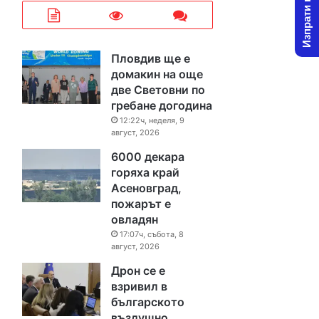
Изпрати новина
Пловдив ще е
домакин на още
две Световни по
гребане догодина
12:22ч, неделя, 9
август, 2026
6000 декара
горяха край
Асеновград,
пожарът е
овладян
17:07ч, събота, 8
август, 2026
Дрон се е
взривил в
българското
въздушно