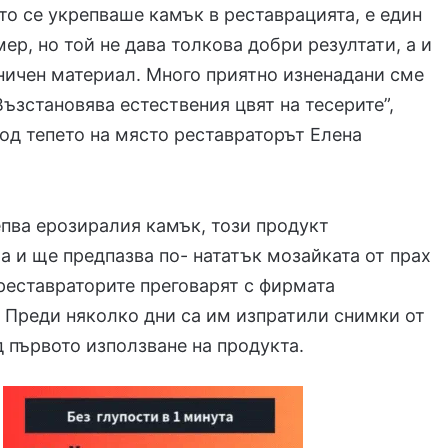
йто се укрепваше камък в реставрацията, е един
ер, но той не дава толкова добри резултати, а и
аничен материал. Много приятно изненадани сме
Възстановява естествения цвят на тесерите”,
од тепето на място реставраторът Елена
епва ерозиралия камък, този продукт
 и ще предпазва по- нататък мозайката от прах
 реставраторите преговарят с фирмата
 Преди няколко дни са им изпратили снимки от
д първото използване на продукта.