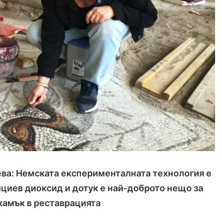
ева: Немската експерименталната технология е
ициев диоксид и дотук е най-доброто нещо за
камък в реставрацията