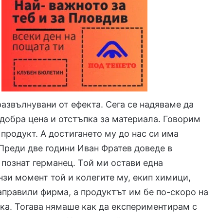
 развълнувани от ефекта. Сега се надяваме да
добра цена и отстъпка за материала. Говорим
 продукт. А достигането му до нас си има
Преди две години Иван Фратев доведе в
 познат германец. Той ми остави една
зи момент той и колегите му, екип химици,
аправили фирма, а продуктът им бе по-скоро на
ка. Тогава нямаше как да експериментирам с