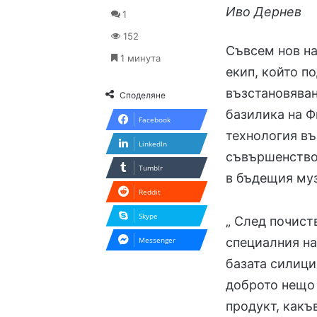
Иво Дернев
1
152
Съвсем нов на
1 минута
екип, който п
възстановяван
Споделяне
базилика на 
Facebook
технология въ
LinkedIn
съвършенство,
Tumblr
в бъдещия муз
Reddit
Skype
„ След почист
Messenger
специалния на
базата силици
доброто нещо 
продукт, какъ