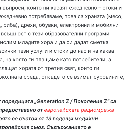
 въпроси, които ни касаят ежедневно – стоки и
 ежедневно потребяваме, това са храната (месо,
, риба), дрехи, обувки, електронни и мобилни
 всъщност с тези образователни програми
ислим младите хора и да си дадат сметка
всички тези услуги и стоки до нас и на каква
та, на която ги плащаме като потребители, а
плащат хората от третия свят, които ги
околната среда, откъдето се взимат суровините,
 поредицата „Generation Z / Поколение Z“ са
предоставено от
европейската радиомрежа
която се състои от 13 водещи медийни
Европейския съюз. Съдържанието е