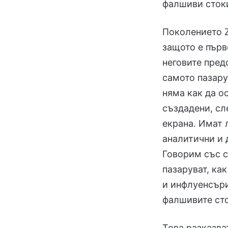
фалшиви сток
Поколението Z
защото е първ
неговите пред
самото пазару
няма как да о
създадени, сл
екрана. Имат 
аналитични и 
Говорим със с
пазаруват, ка
и инфлуенсъри
фалшивите сто
Това разказва