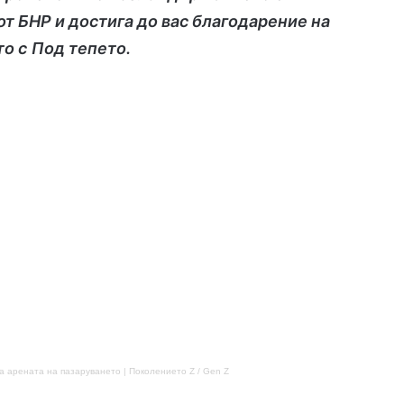
т БНР и достига до вас благодарение на
то с
Под тепето.
а арената на пазаруването | Поколението Z / Gen Z