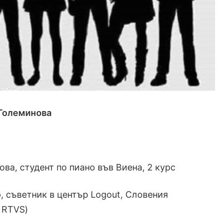
 Големинова
ва, студент по пиано във Виена, 2 курс
, съветник в център Logout, Словения
 RTVS)