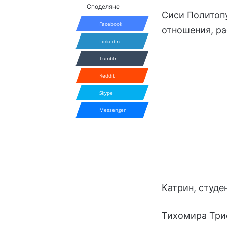
Споделяне
Сиси Политопу
Facebook
отношения, ра
LinkedIn
Tumblr
Reddit
Skype
Messenger
Катрин, студе
Тихомира Триф