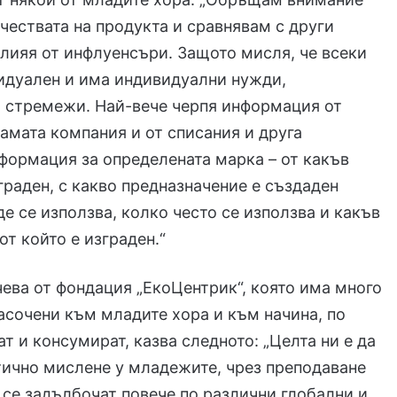
ачествата на продукта и сравнявам с други
влияя от инфлуенсъри. Защото мисля, че всеки
идуален и има индивидуални нужди,
и стремежи. Най-вече черпя информация от
самата компания и от списания и друга
формация за определената марка – от какъв
граден, с какво предназначение е създаден
де се използва, колко често се използва и какъв
от който е изграден.“
ева от фондация „ЕкоЦентрик“, която има много
асочени към младите хора и към начина, по
ат и консумират, казва следното: „Целта ни е да
ично мислене у младежите, чрез преподаване
а се задълбочат повече по различни глобални и