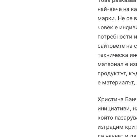
най-вече на к
марки. Не се 
човек е индив
потребности 
сайтовете на 
техническа ин
материал е из
продуктът, къ
е материалът, 
Христина Банч
инициативи, н
който пазарув
изградим крит
да научат и д