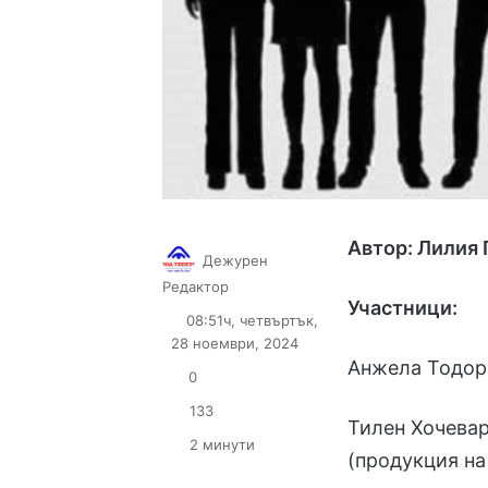
Автор: Лилия
Дежурен
Follow
Send
Редактор
Участници:
on
an
08:51ч, четвъртък,
X
email
28 ноември, 2024
Анжела Тодоро
0
133
Тилен Хочевар
2 минути
(продукция на