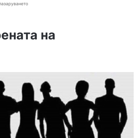
 пазаруването
ената на