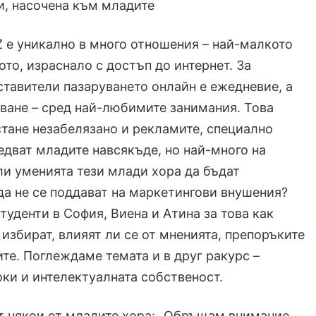
и, насочена към младите
 е уникално в много отношения – най-малкото
ото, израснало с достъп до интернет. За
ставители пазаруването онлайн е ежедневие, а
ване – сред най-любимите занимания. Това
стане незабелязано и рекламите, специално
едват младите навсякъде, но най-много на
ли уменията тези млади хора да бъдат
да не се поддават на маркетингови внушения?
туденти в София, Виена и Атина за това как
к избират, влияят ли се от мненията, препоръките
те. Поглеждаме темата и в друг ракурс –
ки и интелектуалната собственост.
т някои от младите хора: „Обръщам внимание