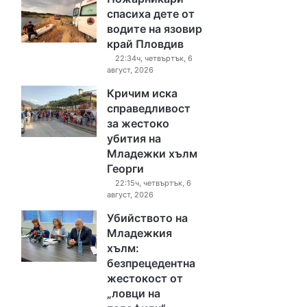
спасиха дете от
водите на язовир
край Пловдив
22:34ч, четвъртък, 6
август, 2026
Кричим иска
справедливост
за жестоко
убития на
Младежки хълм
Георги
22:15ч, четвъртък, 6
август, 2026
Убийството на
Младежкия
хълм:
безпрецедентна
жестокост от
„ловци на