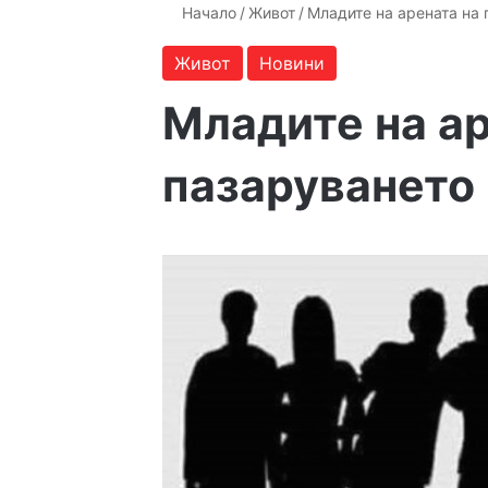
Начало
/
Живот
/
Младите на арената на
Живот
Новини
Младите на ар
пазаруването