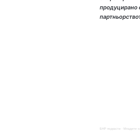
продуцирано о
партньорство
БНР подкасти
·
Младите н